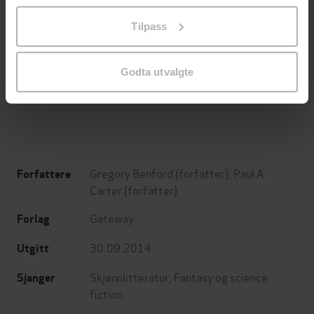
på «Tilpass». Du kan når som helst trekke tilbake eller
Tilpass
endre ditt samtykke.
129,-
129,-
Minnesota
Utskudd
Godta utvalgte
Jo Nesbø
Jørn Lier Horst
EBOK
EBOK
Gregory Benford
(forfatter),
Paul A
Forfattere
Carter
(forfatter)
Gateway
Forlag
30.09.2014
Utgitt
Skjønnlitteratur
,
Fantasy og science
Sjanger
fiction