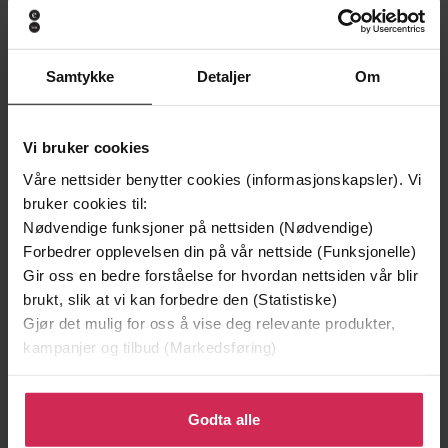
Gregory Benford
Gregory Benford
EBOK
EBOK
Samtykke
Detaljer
Om
Andre har også kjøpt
Vi bruker cookies
Våre nettsider benytter cookies (informasjonskapsler). Vi
bruker cookies til:
Premium
Premium
Nødvendige funksjoner på nettsiden (Nødvendige)
Vinner av Rivertonprisen
Første gang på tilbud
Forbedrer opplevelsen din på vår nettside (Funksjonelle)
Gir oss en bedre forståelse for hvordan nettsiden vår blir
brukt, slik at vi kan forbedre den (Statistiske)
Gjør det mulig for oss å vise deg relevante produkter,
kampanjer og tilbud (Markedsføring)
Klikk på «Godta alle» for å gi oss ditt samtykke til å
bruke cookies for alle disse formålene. Du kan også
Godta alle
tilpasse ditt samtykke til spesifikke formål ved å klikke