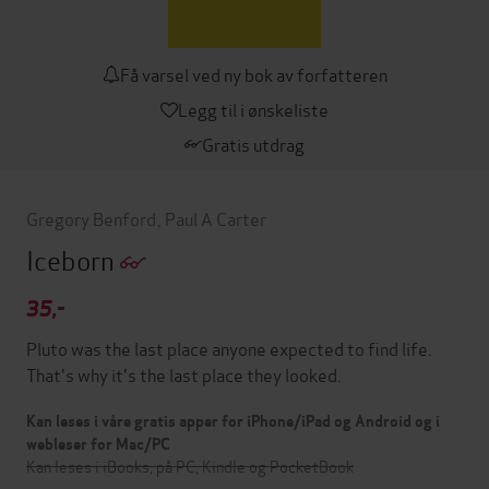
Få varsel ved ny bok av forfatteren
Legg til i ønskeliste
Gratis utdrag
Gregory Benford
,
Paul A Carter
Iceborn
35,-
Pluto was the last place anyone expected to find life.
That's why it's the last place they looked.
Kan leses i våre gratis apper for iPhone/iPad og Android og i
webleser for Mac/PC
Kan leses i iBooks, på PC, Kindle og PocketBook