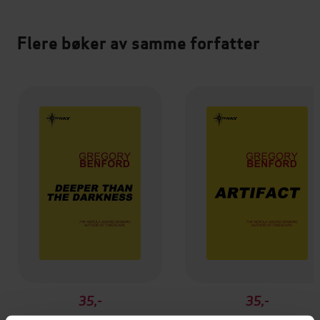
Flere bøker av samme forfatter
35,-
35,-
Deeper than the Darkness
Artifact