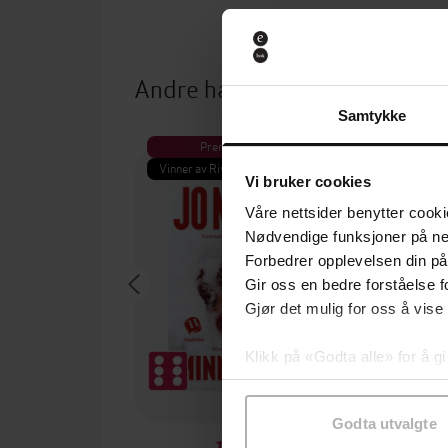
Andre har også kjøpt
Samtykke
Premium
Pre
Vinner av Rivertonprisen
Første gan
Vi bruker cookies
Våre nettsider benytter cooki
Nødvendige funksjoner på ne
Forbedrer opplevelsen din på
Gir oss en bedre forståelse fo
Gjør det mulig for oss å vise
Klikk på «Godta alle» for å gi
samtykke til spesifikke formå
Godta utvalgte