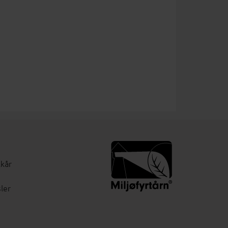
lkår
ler