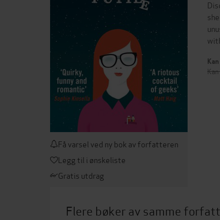
Dis
she
unu
wit
Kan 
Kan 
Få varsel ved ny bok av forfatteren
Legg til i ønskeliste
Gratis utdrag
Flere bøker av samme forfat