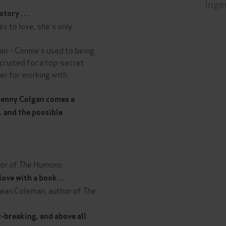
Inge
ory . . .
s to love, she's only
air - Connie's used to being
ecruited for a top-secret
er for working with
Jenny Colgan comes a
 . and the possible
or of
The Humans
love with a book . .
an Coleman, author of
The
-breaking, and above all