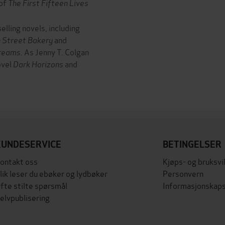
 of
The First Fifteen Lives
lling novels, including
h Street Bakery
and
Dreams
. As Jenny T. Colgan
ovel
Dark Horizons
and
KUNDESERVICE
BETINGELSER
ontakt oss
Kjøps- og bruksvi
lik leser du ebøker og lydbøker
Personvern
fte stilte spørsmål
Informasjonskaps
elvpublisering