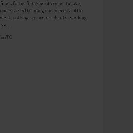
 She's funny. But when it comes to love,
Connie's used to being considered a little
oject, nothing can prepare her for working
stse…
 Mac/PC