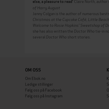
Claire North, author
else, a pleasure to read'
of Harry August
Jenny Colgan is the author of numerous bestse
Christmas at the Cupcake Café,
Little Beac
Welcome to Rosie Hopkins' Sweetshop of 
she has also written the
Doctor Who
tie-in n
several
Doctor Who
short stories.
OM OSS
Om Ebok.no
K
Ledige stillinger
S
Følg oss på Facebook
O
Følg oss på Instagram
S