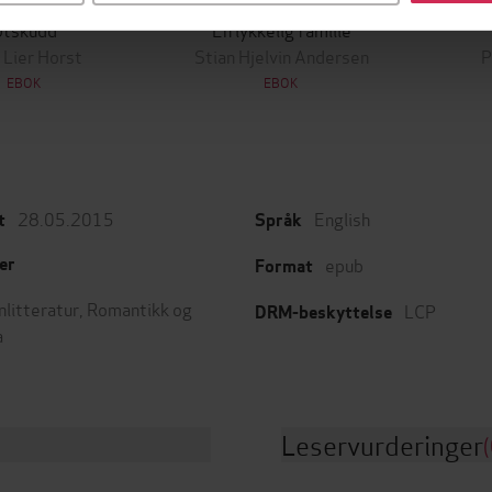
129,-
79,-
Utskudd
En lykkelig familie
 Lier Horst
Stian Hjelvin Andersen
P
EBOK
EBOK
28.05.2015
English
t
Språk
epub
er
Format
nlitteratur
,
Romantikk og
LCP
DRM-beskyttelse
a
Leservurderinger
(