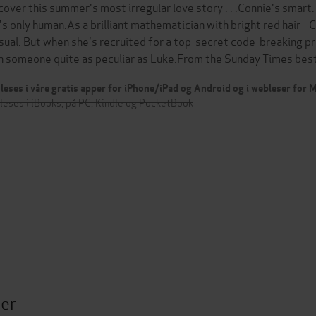
cover this summer's most irregular love story . . .Connie's smart.
's only human.As a brilliant mathematician with bright red hair - 
sual. But when she's recruited for a top-secret code-breaking pr
h someone quite as peculiar as Luke.From the Sunday Times be
leses i våre gratis apper for iPhone/iPad og Android og i webleser for
leses i iBooks, på PC, Kindle og PocketBook
ter