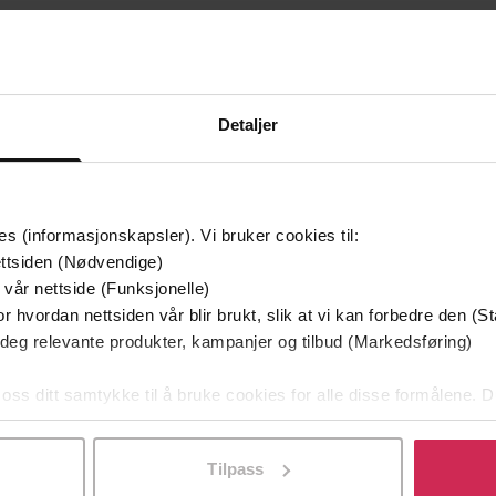
Detaljer
mium
Premium
g på tilbud
es (informasjonskapsler). Vi bruker cookies til:
ttsiden (Nødvendige)
 vår nettside (Funksjonelle)
r hvordan nettsiden vår blir brukt, slik at vi kan forbedre den (St
 deg relevante produkter, kampanjer og tilbud (Markedsføring)
 oss ditt samtykke til å bruke cookies for alle disse formålene. D
l ved å klikke på «Tilpass». Du kan når som helst trekke tilbake
Tilpass