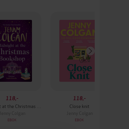
118,-
118,-
Midnight at the Christmas Bookshop
Close knit
Jenny Colgan
Jenny Colgan
EBOK
EBOK