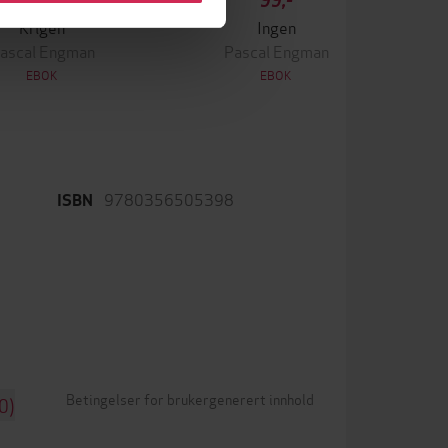
349,-
99,-
Krigen
Ingen
ascal Engman
Pascal Engman
EBOK
EBOK
9780356505398
ISBN
Betingelser for brukergenerert innhold
0)