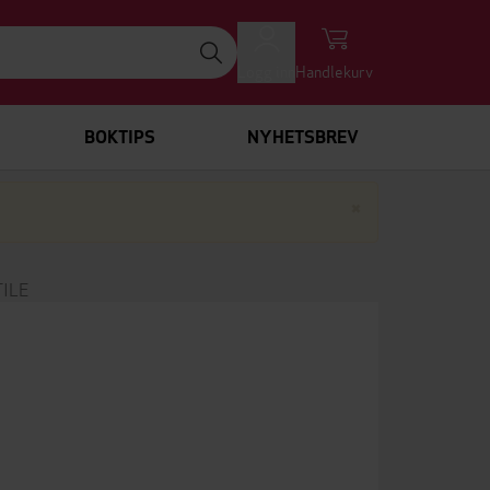
Logg inn
Handlekurv
BOKTIPS
NYHETSBREV
Lukk
×
TILE