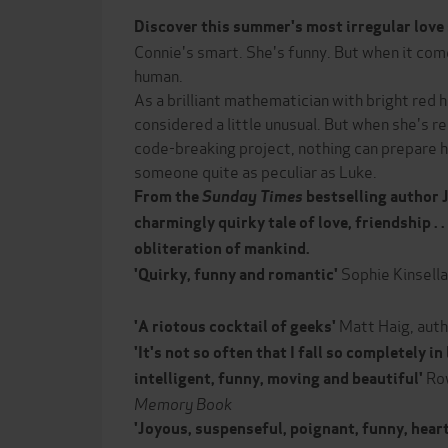
Discover this summer's most irregular love st
Connie's smart. She's funny. But when it come
human.
As a brilliant mathematician with bright red h
considered a little unusual. But when she's r
code-breaking project, nothing can prepare h
someone quite as peculiar as Luke.
From the
Sunday Times
bestselling author 
charmingly quirky tale of love, friendship . .
obliteration of mankind.
Sophie Kinsella
'Quirky, funny and romantic'
Matt Haig, auth
'A riotous cocktail of geeks'
'It's not so often that I fall so completely in 
Row
intelligent, funny, moving and beautiful'
Memory Book
'J
oyous, suspenseful, poignant, funny, heart