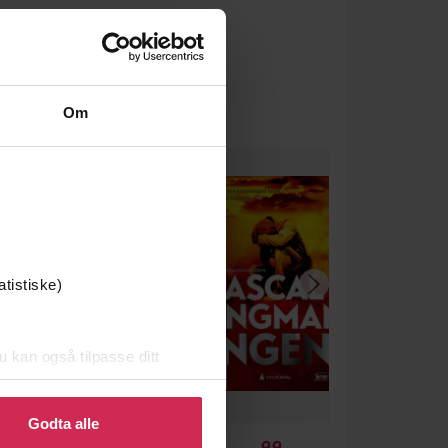
Om
atistiske)
u kan også tilpasse ditt
 eller endre ditt samtykke.
Godta alle