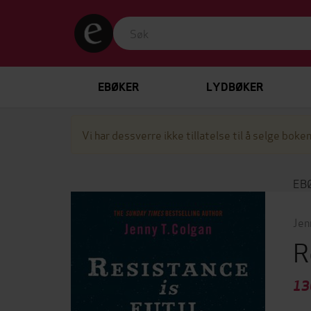
EBØKER
LYDBØKER
Vi har dessverre ikke tillatelse til å selge boken
EB
Jen
R
13