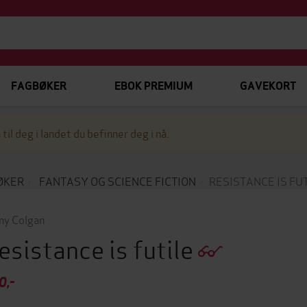
FAGBØKER
EBOK PREMIUM
GAVEKORT
 til deg i landet du befinner deg i nå.
ØKER
FANTASY OG SCIENCE FICTION
RESISTANCE IS FU
ny Colgan
esistance is futile
0,-