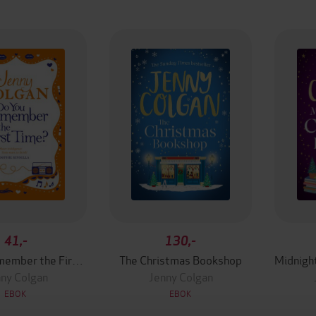
41,-
130,-
Do You Remember the First Time?
The Christmas Bookshop
ny Colgan
Jenny Colgan
EBOK
EBOK