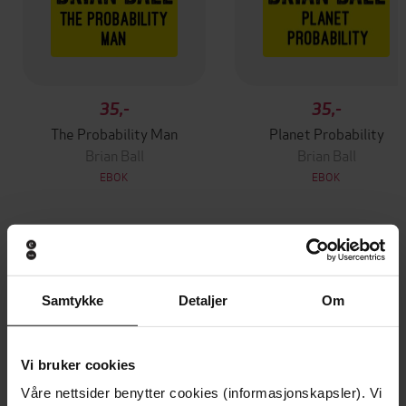
35,-
35,-
The Probability Man
Planet Probability
Brian Ball
Brian Ball
EBOK
EBOK
Andre har også kjøpt
Samtykke
Detaljer
Om
Premium
Premium
Vinner av Rivertonprisen
Første gang på tilbud
Vi bruker cookies
Våre nettsider benytter cookies (informasjonskapsler). Vi