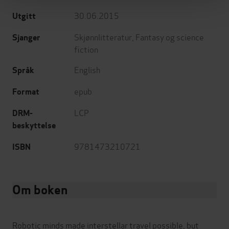
30.06.2015
Utgitt
Skjønnlitteratur
,
Fantasy og science
Sjanger
fiction
English
Språk
epub
Format
LCP
DRM-
beskyttelse
9781473210721
ISBN
Om boken
Robotic minds made interstellar travel possible, but