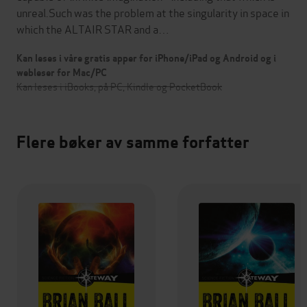
unreal.Such was the problem at the singularity in space in
which the ALTAIR STAR and a…
Kan leses i våre gratis apper for iPhone/iPad og Android og i
webleser for Mac/PC
Kan leses i iBooks, på PC, Kindle og PocketBook
Flere bøker av samme forfatter