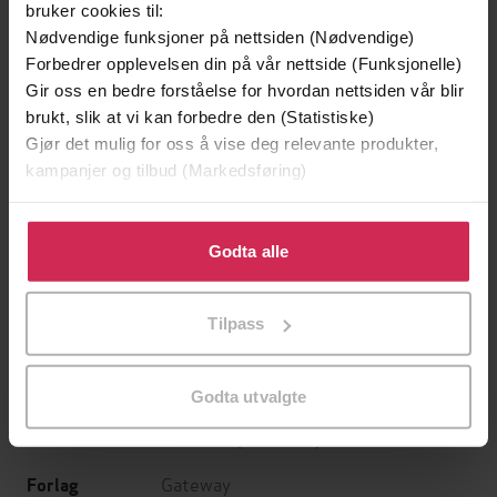
bruker cookies til:
Nødvendige funksjoner på nettsiden (Nødvendige)
Forbedrer opplevelsen din på vår nettside (Funksjonelle)
Gir oss en bedre forståelse for hvordan nettsiden vår blir
brukt, slik at vi kan forbedre den (Statistiske)
Gjør det mulig for oss å vise deg relevante produkter,
kampanjer og tilbud (Markedsføring)
Klikk på «Godta alle» for å gi oss ditt samtykke til å
199,-
349,-
bruke cookies for alle disse formålene. Du kan også
Godta alle
Minnesota
Utskudd
tilpasse ditt samtykke til spesifikke formål ved å klikke
Jo Nesbø
Jørn Lier Horst
på «Tilpass». Du kan når som helst trekke tilbake eller
EBOK
EBOK
Tilpass
endre ditt samtykke.
Godta utvalgte
Brian Ball
(forfatter)
Forfattere
Gateway
Forlag