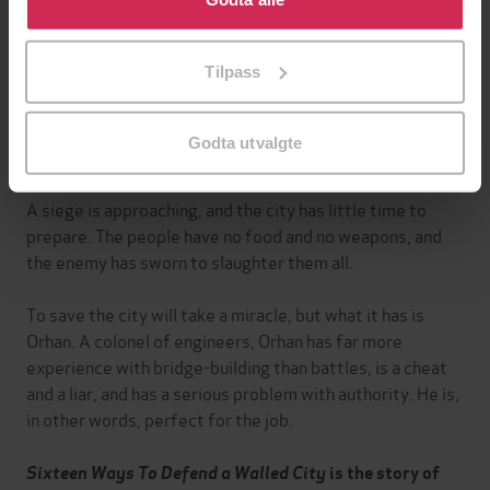
'Parker's settings and characterisations never miss a
tilpasse ditt samtykke til spesifikke formål ved å klikke
beat' -
Publishers Weekly
på «Tilpass». Du kan når som helst trekke tilbake eller
Tilpass
endre ditt samtykke.
K. J. Parker's new novel is the remarkable tale of the
siege of a walled city, and the even more remarkable
Godta utvalgte
man who had to defend it.
A siege is approaching, and the city has little time to
prepare. The people have no food and no weapons, and
the enemy has sworn to slaughter them all.
To save the city will take a miracle, but what it has is
Orhan. A colonel of engineers, Orhan has far more
experience with bridge-building than battles, is a cheat
and a liar, and has a serious problem with authority. He is,
in other words, perfect for the job.
Sixteen Ways To Defend a Walled City
is the story of