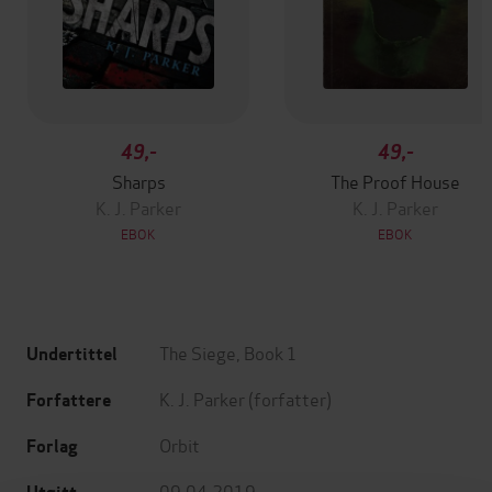
49,-
49,-
Sharps
The Proof House
K. J. Parker
K. J. Parker
EBOK
EBOK
The Siege, Book 1
Undertittel
K. J. Parker
(forfatter)
Forfattere
Orbit
Forlag
09.04.2019