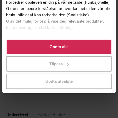
Forbedrer opplevelsen din på vår nettside (Funksjonelle)
Gir oss en bedre forståelse for hvordan nettsiden vår blir
brukt, slik at vi kan forbedre den (Statistiske)
Gjør det mulig for oss å vise deg relevante produkter,
kampanjer og tilbud (Markedsføring)
Klikk på «Godta alle» for å gi oss ditt samtykke til å
bruke cookies for alle disse formålene. Du kan også
Godta alle
tilpasse ditt samtykke til spesifikke formål ved å klikke
på «Tilpass». Du kan når som helst trekke tilbake eller
Tilpass
endre ditt samtykke.
199,-
349,-
Minnesota
Utskudd
Jo Nesbø
Jørn Lier Horst
Godta utvalgte
EBOK
EBOK
Skylark Book 3
Undertittel