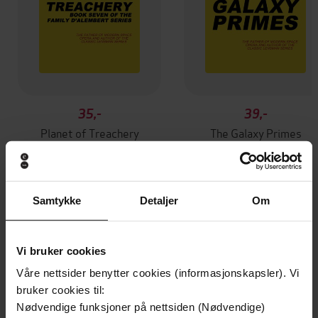
35,-
39,-
Planet of Treachery
The Galaxy Primes
E.E. 'Doc' Smith
E.E. 'Doc' Smith
EBOK
EBOK
Samtykke
Detaljer
Om
Andre har også kjøpt
Vi bruker cookies
Våre nettsider benytter cookies (informasjonskapsler). Vi
Premium
Premium
bruker cookies til:
Vinner av Rivertonprisen
Første gang på tilbud
Nødvendige funksjoner på nettsiden (Nødvendige)