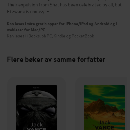
Their expulsion from Shat has been celebrated by all, but
Etzwane is uneasy. F…
Kan leses i våre gratis apper for iPhone/iPad og Android og i
webleser for Mac/PC
Kan leses i iBooks, på PC, Kindle og PocketBook
Flere bøker av samme forfatter