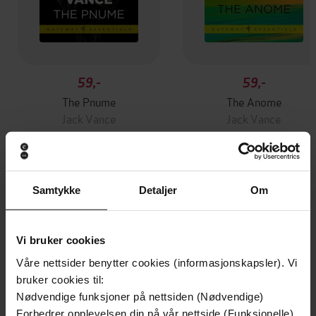
59,-
59,-
The Pnume
The Anome
Jack Vance
Jack Vance
EBOK
EBOK
Samtykke
Detaljer
Om
Andre har også kjøpt
Vi bruker cookies
Premium
Premium
Våre nettsider benytter cookies (informasjonskapsler). Vi
Vinner av Rivertonprisen
Første gang på tilbud
bruker cookies til:
Nødvendige funksjoner på nettsiden (Nødvendige)
Forbedrer opplevelsen din på vår nettside (Funksjonelle)