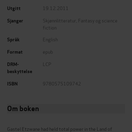
19.12.2011
Utgitt
Skjønnlitteratur
,
Fantasy og science
Sjanger
fiction
English
Språk
epub
Format
LCP
DRM-
beskyttelse
9780575109742
ISBN
Om boken
Gastel Etzwane had held total power in the Land of