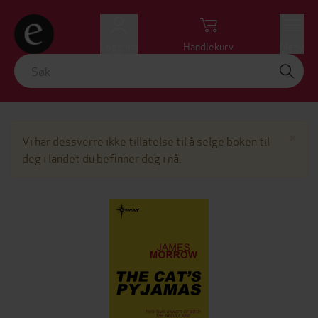
Logg inn
Handlekurv
Meny
Lu
×
Vi har dessverre ikke tillatelse til å selge boken til
deg i landet du befinner deg i nå.