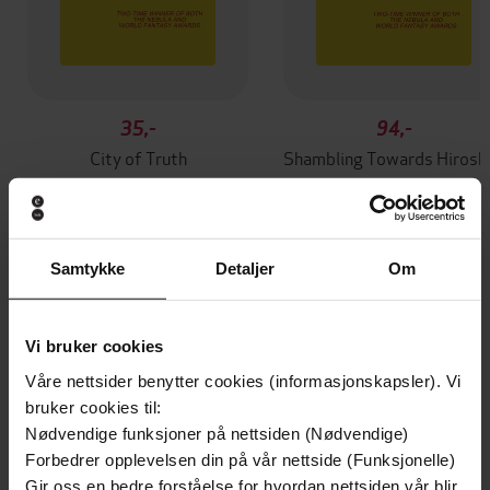
35,-
94,-
City of Truth
Shamb
James Morrow
James Morrow
EBOK
EBOK
Samtykke
Detaljer
Om
Andre har også kjøpt
Vi bruker cookies
Våre nettsider benytter cookies (informasjonskapsler). Vi
Premium
Premium
bruker cookies til:
Vinner av Rivertonprisen
Første gang på tilbud
Nødvendige funksjoner på nettsiden (Nødvendige)
Forbedrer opplevelsen din på vår nettside (Funksjonelle)
Gir oss en bedre forståelse for hvordan nettsiden vår blir