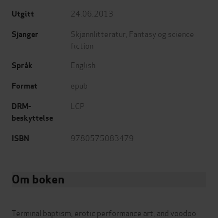
24.06.2013
Utgitt
Skjønnlitteratur
,
Fantasy og science
Sjanger
fiction
English
Språk
epub
Format
LCP
DRM-
beskyttelse
9780575083479
ISBN
Om boken
Terminal baptism, erotic performance art, and voodoo