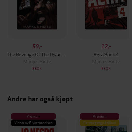
59,-
12,-
The Revenge Of The Dwarves
Aera Book 4
Markus Heitz
Markus Heitz
EBOK
EBOK
Andre har også kjøpt
Premium
Premium
Vinner av Rivertonprisen
Første gang på tilbud