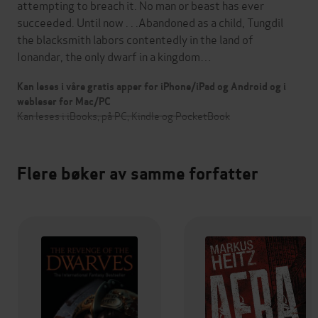
attempting to breach it. No man or beast has ever
succeeded. Until now . . .Abandoned as a child, Tungdil
the blacksmith labors contentedly in the land of
Ionandar, the only dwarf in a kingdom…
Kan leses i våre gratis apper for iPhone/iPad og Android og i
webleser for Mac/PC
Kan leses i iBooks, på PC, Kindle og PocketBook
Flere bøker av samme forfatter