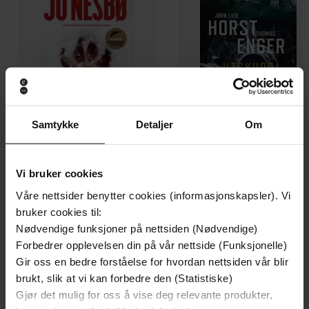
Samtykke
Detaljer
Om
199,-
349,-
Vi bruker cookies
Minnesota
Utskudd
Våre nettsider benytter cookies (informasjonskapsler). Vi
Jo Nesbø
Jørn Lier Horst
bruker cookies til:
EBOK
EBOK
Nødvendige funksjoner på nettsiden (Nødvendige)
Forbedrer opplevelsen din på vår nettside (Funksjonelle)
Gir oss en bedre forståelse for hvordan nettsiden vår blir
brukt, slik at vi kan forbedre den (Statistiske)
Gjør det mulig for oss å vise deg relevante produkter,
Book 1
Undertittel