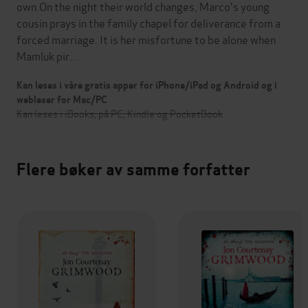
own.On the night their world changes, Marco's young
cousin prays in the family chapel for deliverance from a
forced marriage. It is her misfortune to be alone when
Mamluk pir…
Kan leses i våre gratis apper for iPhone/iPad og Android og i
webleser for Mac/PC
Kan leses i iBooks, på PC, Kindle og PocketBook
Flere bøker av samme forfatter