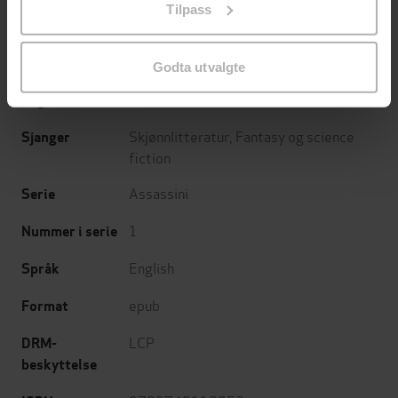
Tilpass
endre ditt samtykke.
Jon Courtenay Grimwood
(forfatter)
Forfattere
Orbit
Forlag
Godta utvalgte
03.02.2011
Utgitt
Skjønnlitteratur
,
Fantasy og science
Sjanger
fiction
Assassini
Serie
1
Nummer i serie
English
Språk
epub
Format
LCP
DRM-
beskyttelse