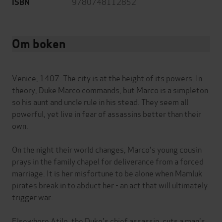
9780748112852
ISBN
Om boken
Venice, 1407. The city is at the height of its powers. In
theory, Duke Marco commands, but Marco is a simpleton
so his aunt and uncle rule in his stead. They seem all
powerful, yet live in fear of assassins better than their
own.
On the night their world changes, Marco's young cousin
prays in the family chapel for deliverance from a forced
marriage. It is her misfortune to be alone when Mamluk
pirates break in to abduct her - an act that will ultimately
trigger war.
Elsewhere Atilo, the Duke's chief assassin, cuts a man's