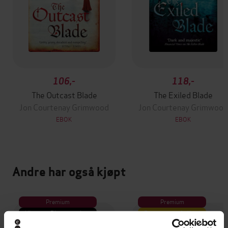
106,-
118,-
The Outcast Blade
The Exiled Blade
Jon Courtenay Grimwood
Jon Courtenay Grimwood
EBOK
EBOK
Andre har også kjøpt
Premium
Premium
Vinner av Rivertonprisen
Første gang på tilbud