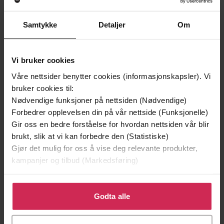
Samtykke
Detaljer
Om
Vi bruker cookies
Våre nettsider benytter cookies (informasjonskapsler). Vi
bruker cookies til:
Nødvendige funksjoner på nettsiden (Nødvendige)
Forbedrer opplevelsen din på vår nettside (Funksjonelle)
199,-
349,-
Gir oss en bedre forståelse for hvordan nettsiden vår blir
brukt, slik at vi kan forbedre den (Statistiske)
Minnesota
Utskudd
Gjør det mulig for oss å vise deg relevante produkter,
Jo Nesbø
Jørn Lier Horst
kampanjer og tilbud (Markedsføring)
EBOK
EBOK
Klikk på «Godta alle» for å gi oss ditt samtykke til å
bruke cookies for alle disse formålene. Du kan også
Godta alle
tilpasse ditt samtykke til spesifikke formål ved å klikke
Book 1 of the Assassini
Undertittel
på «Tilpass». Du kan når som helst trekke tilbake eller