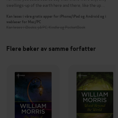
swellings-up of the earth here and there, like the up…
Kan leses i våre gratis apper for iPhone/iPad og Android og i
webleser for Mac/PC
Kan leses i iBooks, på PC, Kindle og PocketBook
Flere bøker av samme forfatter