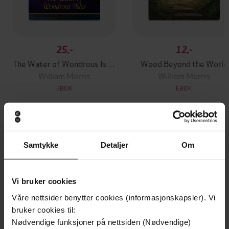
25,-
12,-
The Water of Wondrous Isles
Wood Beyond the World
William Morris
William Morris
EBOK
EBOK
Andre har også kjøpt
Samtykke
Detaljer
Om
Premium
Premium
Vi bruker cookies
Vinner av Rivertonprisen
Første gang på tilbud
Våre nettsider benytter cookies (informasjonskapsler). Vi
bruker cookies til:
Nødvendige funksjoner på nettsiden (Nødvendige)