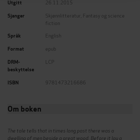
26.11.2015
Utgitt
Skjønnlitteratur
,
Fantasy og science
Sjanger
fiction
English
Språk
epub
Format
LCP
DRM-
beskyttelse
9781473216686
ISBN
Om boken
The tale tells that in times long past there was a
dwelling of men beside a great wood. Before it lay a