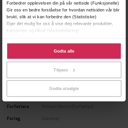
Forbedrer opplevelsen din på vår nettside (Funksjonelle)
Gir oss en bedre forståelse for hvordan nettsiden vår blir
brukt, slik at vi kan forbedre den (Statistiske)
Gjør det mulig for oss å vise deg relevante produkter,
kampanjer og tilbud (Markedsføring)
Klikk på «Godta alle» for å gi oss ditt samtykke til å
bruke cookies for alle disse formålene. Du kan også
Godta alle
199,-
349,-
tilpasse ditt samtykke til spesifikke formål ved å klikke
Minnesota
Utskudd
på «Tilpass». Du kan når som helst trekke tilbake eller
Jo Nesbø
Jørn Lier Horst
Tilpass
endre ditt samtykke.
EBOK
EBOK
Godta utvalgte
William Morris
(forfatter)
Forfattere
Gateway
Forlag