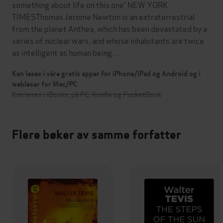
something about life on this one' NEW YORK
TIMESThomas Jerome Newton is an extraterrestrial
from the planet Anthea, which has been devastated by a
series of nuclear wars, and whose inhabitants are twice
as intelligent as human being…
Kan leses i våre gratis apper for iPhone/iPad og Android og i
webleser for Mac/PC
Kan leses i iBooks, på PC, Kindle og PocketBook
Flere bøker av samme forfatter