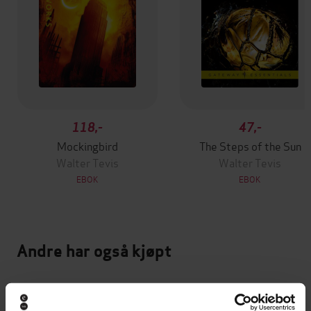
118,-
47,-
Mockingbird
The Steps of the Sun
Walter Tevis
Walter Tevis
EBOK
EBOK
Andre har også kjøpt