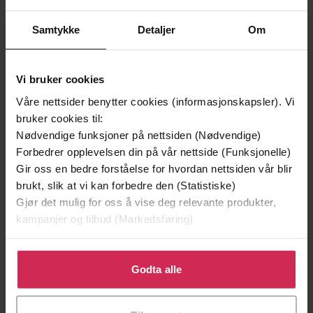
Samtykke
Detaljer
Om
Vi bruker cookies
Våre nettsider benytter cookies (informasjonskapsler). Vi
bruker cookies til:
Nødvendige funksjoner på nettsiden (Nødvendige)
Forbedrer opplevelsen din på vår nettside (Funksjonelle)
Gir oss en bedre forståelse for hvordan nettsiden vår blir
brukt, slik at vi kan forbedre den (Statistiske)
249,-
229,-
Gjør det mulig for oss å vise deg relevante produkter,
Ingen
Skinndød
kampanjer og tilbud (Markedsføring)
Pascal Engman
Thomas Enger
EBOK
EBOK
Klikk på «Godta alle» for å gi oss ditt samtykke til å
bruke cookies for alle disse formålene. Du kan også
Godta alle
tilpasse ditt samtykke til spesifikke formål ved å klikke
på «Tilpass». Du kan når som helst trekke tilbake eller