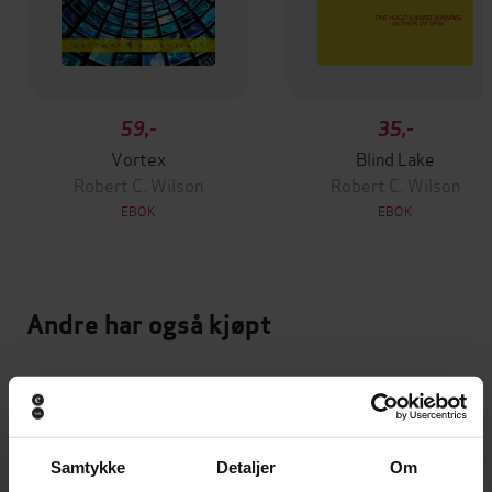
59,-
35,-
Vortex
Blind Lake
Robert C. Wilson
Robert C. Wilson
EBOK
EBOK
Andre har også kjøpt
Premium
Premium
Vinner av Rivertonprisen
Første gang på tilbud
Samtykke
Detaljer
Om