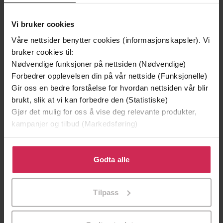
Vi bruker cookies
Våre nettsider benytter cookies (informasjonskapsler). Vi
bruker cookies til:
Nødvendige funksjoner på nettsiden (Nødvendige)
Forbedrer opplevelsen din på vår nettside (Funksjonelle)
Gir oss en bedre forståelse for hvordan nettsiden vår blir
brukt, slik at vi kan forbedre den (Statistiske)
199,-
349,-
Gjør det mulig for oss å vise deg relevante produkter,
Minnesota
Utskudd
kampanjer og tilbud (Markedsføring)
Jo Nesbø
Jørn Lier Horst
EBOK
EBOK
Klikk på «Godta alle» for å gi oss ditt samtykke til å
bruke cookies for alle disse formålene. Du kan også
Godta alle
tilpasse ditt samtykke til spesifikke formål ved å klikke
på «Tilpass». Du kan når som helst trekke tilbake eller
Tilpass
Robert C. Wilson
(forfatter)
Forfattere
endre ditt samtykke.
Gateway
Forlag