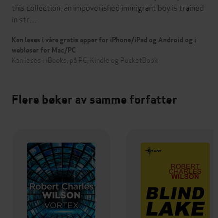
this collection, an impoverished immigrant boy is trained
in str…
Kan leses i våre gratis apper for iPhone/iPad og Android og i
webleser for Mac/PC
Kan leses i iBooks, på PC, Kindle og PocketBook
Flere bøker av samme forfatter