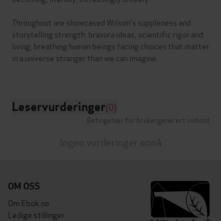
Throughout are showcased Wilson's suppleness and
storytelling strength: bravura ideas, scientific rigor and
living, breathing human beings facing choices that matter
in a universe stranger than we can imagine.
Leservurderinger
(0)
Betingelser for brukergenerert innhold
Ingen vurderinger ennå
OM OSS
Om Ebok.no
Ledige stillinger