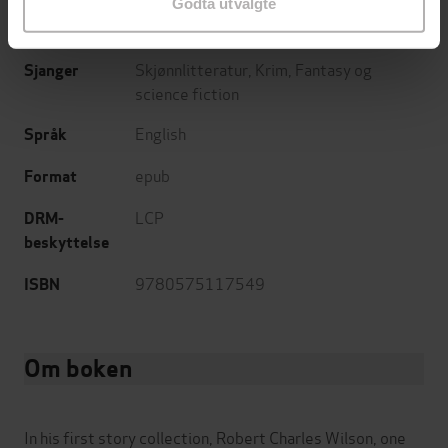
Godta utvalgte
29.03.2013
Utgitt
Skjønnlitteratur
,
Krim
,
Fantasy og
Sjanger
science fiction
English
Språk
epub
Format
LCP
DRM-
beskyttelse
9780575117549
ISBN
Om boken
In his first story collection, Robert Charles Wilson, one