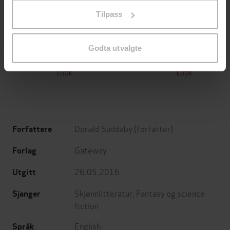
på «Tilpass». Du kan når som helst trekke tilbake eller
Tilpass
endre ditt samtykke.
199,-
349,-
Minnesota
Utskudd
Godta utvalgte
Jo Nesbø
Jørn Lier Horst
EBOK
EBOK
Donald Suddaby
(forfatter)
Forfattere
Gateway
Forlag
26.05.2016
Utgitt
Skjønnlitteratur
,
Fantasy og science
Sjanger
fiction
English
Språk