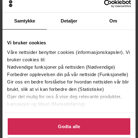
Prisoners of Saturn
Village Fanfare; Or, the Ma
Donald Suddaby
Donald Suddaby
EBOK
EBOK
Samtykke
Detaljer
Om
Vi bruker cookies
Andre har også kjøpt
Våre nettsider benytter cookies (informasjonskapsler). Vi
bruker cookies til:
Premium
Premium
Nødvendige funksjoner på nettsiden (Nødvendige)
Vinner av Rivertonprisen
Første gang på tilbud
Forbedrer opplevelsen din på vår nettside (Funksjonelle)
Gir oss en bedre forståelse for hvordan nettsiden vår blir
brukt, slik at vi kan forbedre den (Statistiske)
Gjør det mulig for oss å vise deg relevante produkter,
kampanjer og tilbud (Markedsføring)
Klikk på «Godta alle» for å gi oss ditt samtykke til å
bruke cookies for alle disse formålene. Du kan også
Godta alle
tilpasse ditt samtykke til spesifikke formål ved å klikke