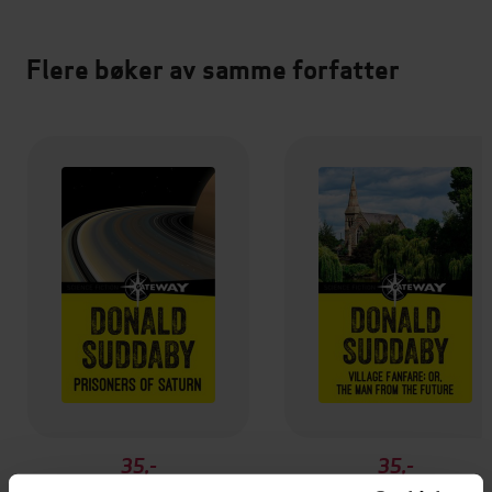
Flere bøker av samme forfatter
35,-
35,-