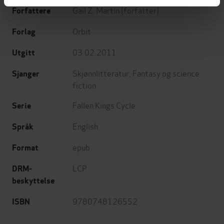
Gail Z. Martin
(forfatter)
Forfattere
Orbit
Forlag
03.02.2011
Utgitt
Skjønnlitteratur
,
Fantasy og science
Sjanger
fiction
Fallen Kings Cycle
Serie
English
Språk
epub
Format
LCP
DRM-
beskyttelse
9780748126552
ISBN