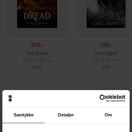
106,-
106,-
The Dread
Ice forged
Gail Z. Martin
Gail Z. Martin
EBOK
EBOK
Andre har også kjøpt
Premium
Premium
Samtykke
Detaljer
Om
Vinner av Rivertonprisen
Første gang på tilbud