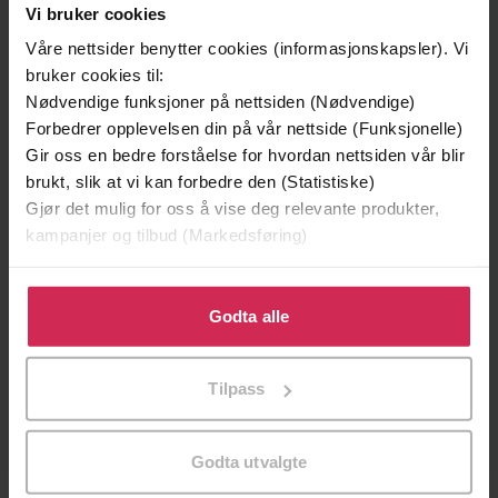
Vi bruker cookies
Våre nettsider benytter cookies (informasjonskapsler). Vi
bruker cookies til:
Nødvendige funksjoner på nettsiden (Nødvendige)
Forbedrer opplevelsen din på vår nettside (Funksjonelle)
Gir oss en bedre forståelse for hvordan nettsiden vår blir
brukt, slik at vi kan forbedre den (Statistiske)
Gjør det mulig for oss å vise deg relevante produkter,
kampanjer og tilbud (Markedsføring)
199,-
349,-
Klikk på «Godta alle» for å gi oss ditt samtykke til å
Minnesota
Utskudd
bruke cookies for alle disse formålene. Du kan også
Godta alle
Jo Nesbø
Jørn Lier Horst
tilpasse ditt samtykke til spesifikke formål ved å klikke
EBOK
EBOK
på «Tilpass». Du kan når som helst trekke tilbake eller
Tilpass
endre ditt samtykke.
Godta utvalgte
The Fallen Kings Cycle: Book One
Undertittel