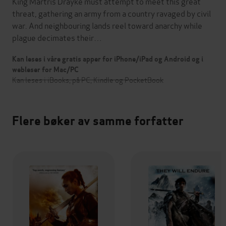
King Martris Drayke must attempt to meet this great
threat, gathering an army from a country ravaged by civil
war. And neighbouring lands reel toward anarchy while
plague decimates their…
Kan leses i våre gratis apper for iPhone/iPad og Android og i
webleser for Mac/PC
Kan leses i iBooks, på PC, Kindle og PocketBook
Flere bøker av samme forfatter