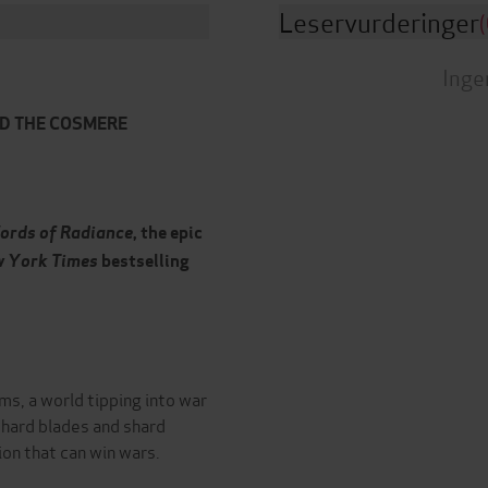
Leservurderinger
(
Inge
D THE COSMERE
ords of Radiance
, the epic
 York Times
bestselling
ms, a world tipping into war
shard blades and shard
tion that can win wars.