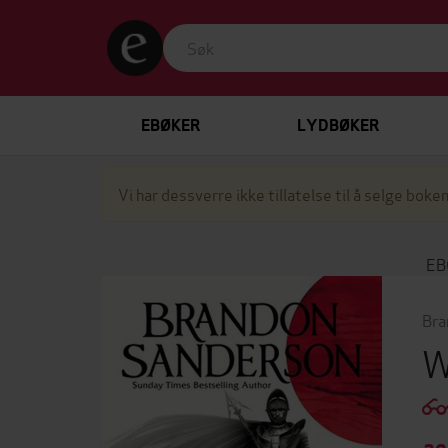
EBØKER
LYDBØKER
Vi har dessverre ikke tillatelse til å selge boken
EB
Bra
W