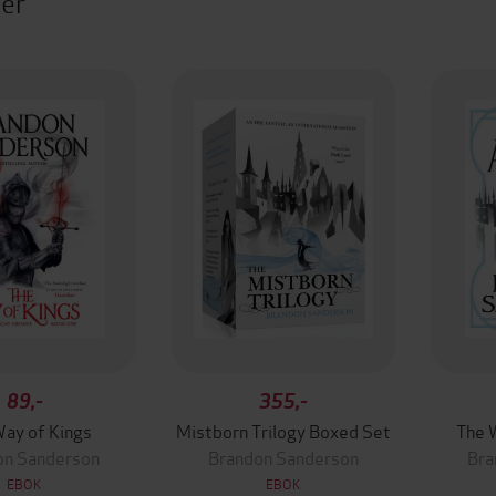
ter
89,-
355,-
ay of Kings
Mistborn Trilogy Boxed Set
The 
on Sanderson
Brandon Sanderson
Bra
EBOK
EBOK