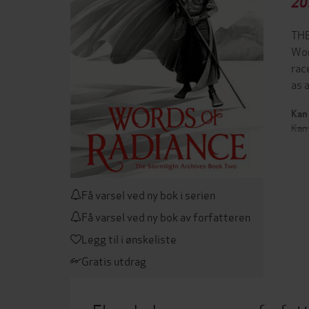
20
THE
Wor
rac
as 
Kan 
Kan 
Få varsel ved ny bok i serien
Få varsel ved ny bok av forfatteren
Legg til i ønskeliste
Gratis utdrag