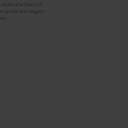
e mythical artifacts of
t up into new dangers
ves.