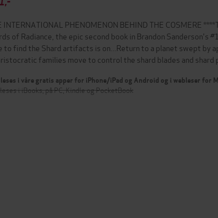
1,-
 INTERNATIONAL PHENOMENON BEHIND THE COSMERE ****The S
ds of Radiance, the epic second book in Brandon Sanderson's #
e to find the Shard artifacts is on...Return to a planet swept by 
aristocratic families move to control the shard blades and shard 
leses i våre gratis apper for iPhone/iPad og Android og i webleser for
leses i iBooks, på PC, Kindle og PocketBook