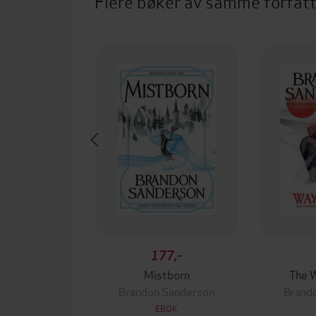
Flere bøker av samme forfat
177,-
Mistborn
The W
Brandon Sanderson
Brand
EBOK