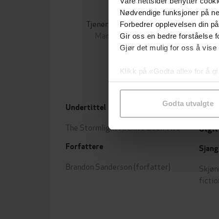
Våre nettsider benytter cooki
169,-
Nødvendige funksjoner på ne
Tjenerinnens beretning
Forbedrer opplevelsen din på
Margaret Atwood
Gir oss en bedre forståelse fo
EBOK
Gjør det mulig for oss å vise
Klikk på «Godta alle» for å gi
samtykke til spesifikke formå
Godta utvalgte
Undertittel
Forla
The Stormlight Archive Book Two
Utgit
Forfattere
Sjang
Brandon Sanderson
(forfatter)
Skjøn
fictio