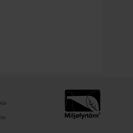
lkår
ler