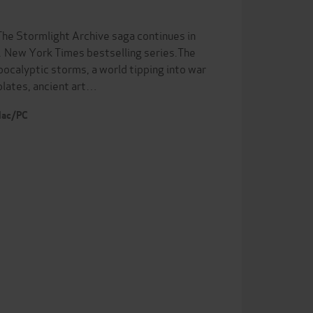
tormlight Archive saga continues in
1 New York Times bestselling series.The
apocalyptic storms, a world tipping into war
plates, ancient art…
 Mac/PC