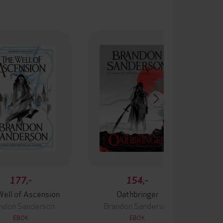
177,-
154,-
Well of Ascension
Oathbringer
ndon Sanderson
Brandon Sanderson
EBOK
EBOK