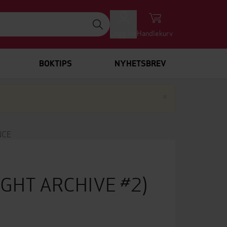
Logg inn
Handlekurv
BOKTIPS
NYHETSBREV
Lukk
×
NCE
GHT ARCHIVE #2)