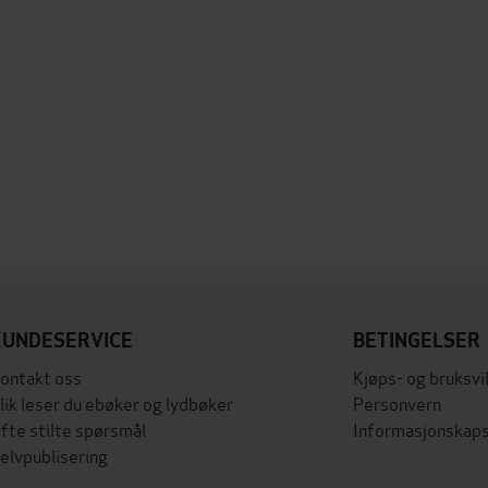
KUNDESERVICE
BETINGELSER
ontakt oss
Kjøps- og bruksvi
lik leser du ebøker og lydbøker
Personvern
fte stilte spørsmål
Informasjonskaps
elvpublisering