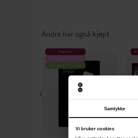
Andre har også kjøpt
Premium
P
Leseklubben på NRK
Boka bak TV-serien
Samtykke
Vi bruker cookies