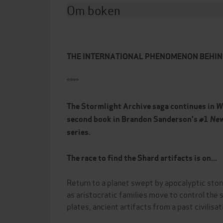
Om boken
THE INTERNATIONAL PHENOMENON BEHIN
****
The Stormlight Archive saga continues in
W
second book in Brandon Sanderson's #1
New
series.
The race to find the Shard artifacts is on...
Return to a planet swept by apocalyptic stor
as aristocratic families move to control the 
plates, ancient artifacts from a past civilisa