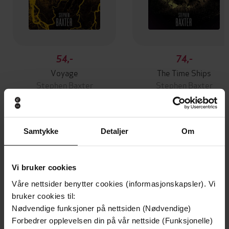
54,-
74,-
Voyage
The Time Ships
Stephen Baxter
Stephen Baxter
EBOK
EBOK
Samtykke
Detaljer
Om
Andre har også kjøpt
Vi bruker cookies
Premium
Premium
Våre nettsider benytter cookies (informasjonskapsler). Vi
Vinner av Rivertonprisen
Første gang på tilbud
bruker cookies til:
Nødvendige funksjoner på nettsiden (Nødvendige)
Forbedrer opplevelsen din på vår nettside (Funksjonelle)