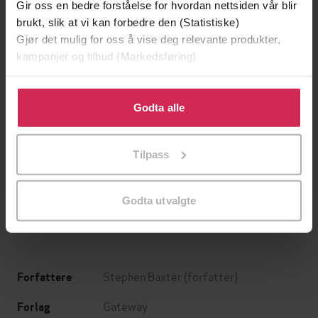
Gir oss en bedre forståelse for hvordan nettsiden vår blir
brukt, slik at vi kan forbedre den (Statistiske)
Gjør det mulig for oss å vise deg relevante produkter,
kampanjer og tilbud (Markedsføring)
Klikk på «Godta alle» for å gi oss ditt samtykke til å
bruke cookies for alle disse formålene. Du kan også
Godta alle
tilpasse ditt samtykke til spesifikke formål ved å klikke
på «Tilpass». Du kan når som helst trekke tilbake eller
129,-
129,-
Tilpass
endre ditt samtykke.
Minnesota
Utskudd
Jo Nesbø
Jørn Lier Horst
EBOK
EBOK
Godta utvalgte
Stephen Baxter
(forfatter)
Forfattere
Gateway
Forlag