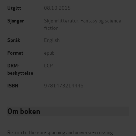
08.10.2015
Utgitt
Skjønnlitteratur
,
Fantasy og science
Sjanger
fiction
English
Språk
epub
Format
LCP
DRM-
beskyttelse
9781473214446
ISBN
Om boken
Return to the eon-spanning and universe-crossing