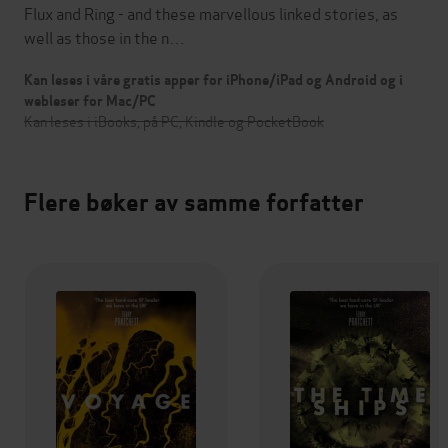
Flux and Ring - and these marvellous linked stories, as
well as those in the n…
Kan leses i våre gratis apper for iPhone/iPad og Android og i
webleser for Mac/PC
Kan leses i iBooks, på PC, Kindle og PocketBook
Flere bøker av samme forfatter