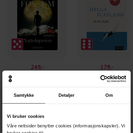
249,-
179,-
Natteløperen
Et liv forbi
Karin Fossum
Helga Flatland
EBOK
EBOK
Samtykke
Detaljer
Om
Vi bruker cookies
Sonia Loinsworth
(forfatter)
Forfattere
Våre nettsider benytter cookies (informasjonskapsler). Vi
bruker cookies til: