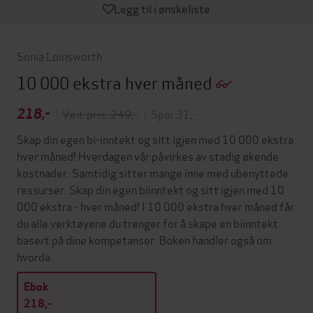
Legg til i ønskeliste
Sonia Loinsworth
10 000 ekstra hver måned
218,-
|
Veil. pris: 249,-
|
Spar 31,-
Skap din egen bi-inntekt og sitt igjen med 10 000 ekstra
hver måned! Hverdagen vår påvirkes av stadig økende
kostnader. Samtidig sitter mange inne med ubenyttede
ressurser. Skap din egen biinntekt og sitt igjen med 10
000 ekstra - hver måned! I 10 000 ekstra hver måned får
du alle verktøyene du trenger for å skape en biinntekt
basert på dine kompetanser. Boken handler også om
hvorda…
Ebok
218,-