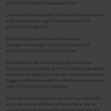
Excel ark for å studere variasjoner i tall?
Likevel har kostnadene økt så voldsomt etter pandemien
at de som før klarte seg fint, nå strever med å få
økonomien til å gå rundt.
Derfor har jeg skrevet denne boken som en
kjærlighetserklæring til alle som nå strever med
økonomien etter at prisene skjøt i været.
Den handler litt om smart sparing, ganske mye om
bevisstgjøring av hvordan du faktisk bruker pengene dine
på de ulike områdene i livet, og aller mest om hvordan du
bygger en side business på et av dine talenter som du kan
tjene 10.000 ekstra hver måned på.
Den er ikke kun for kunstnere og kreative gründere. Den
er for alle som har en hobby, en kompetanse, eller en
spesiell interesse som man har fordypet seg i nok til å