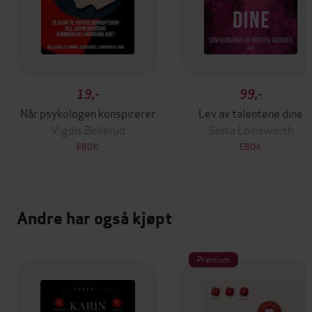
19,-
99,-
Når psykologen konspirerer
Lev av talentene dine
Vigdis Bollerud
Sonia Loinsworth
EBOK
EBOK
Andre har også kjøpt
Premium