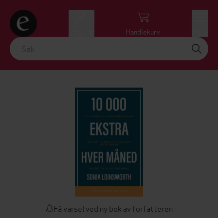
Logg inn
Handlekurv
Meny
Få varsel ved ny bok av forfatteren