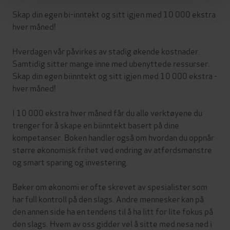
Skap din egen bi-inntekt og sitt igjen med 10 000 ekstra
hver måned!
Hverdagen vår påvirkes av stadig økende kostnader.
Samtidig sitter mange inne med ubenyttede ressurser.
Skap din egen biinntekt og sitt igjen med 10 000 ekstra -
hver måned!
I 10 000 ekstra hver måned får du alle verktøyene du
trenger for å skape en biinntekt basert på dine
kompetanser. Boken handler også om hvordan du oppnår
større økonomisk frihet ved endring av atferdsmønstre
og smart sparing og investering.
Bøker om økonomi er ofte skrevet av spesialister som
har full kontroll på den slags. Andre mennesker kan på
den annen side ha en tendens til å ha litt for lite fokus på
den slags. Hvem av oss gidder vel å sitte med nesa ned i