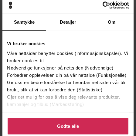
Premium
Samtykke
Detaljer
Om
Vi bruker cookies
Våre nettsider benytter cookies (informasjonskapsler). Vi
bruker cookies til:
Nødvendige funksjoner på nettsiden (Nødvendige)
Forbedrer opplevelsen din på vår nettside (Funksjonelle)
Gir oss en bedre forståelse for hvordan nettsiden vår blir
brukt, slik at vi kan forbedre den (Statistiske)
Gjør det mulig for oss å vise deg relevante produkter,
kampanjer og tilbud (Markedsføring)
179,-
199,-
Hekta på et håp om kjærlighet
Hjernen er stjernen
Klikk på «Godta alle» for å gi oss ditt samtykke til å
Sissel Gran
Kaja Nordengen
bruke cookies for alle disse formålene. Du kan også
Godta alle
EBOK
EBOK
tilpasse ditt samtykke til spesifikke formål ved å klikke