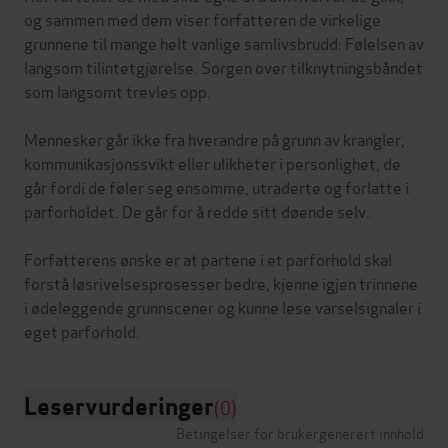
og sammen med dem viser forfatteren de virkelige
grunnene til mange helt vanlige samlivsbrudd: Følelsen av
langsom tilintetgjørelse. Sorgen over tilknytningsbåndet
som langsomt trevles opp.
Mennesker går ikke fra hverandre på grunn av krangler,
kommunikasjonssvikt eller ulikheter i personlighet, de
går fordi de føler seg ensomme, utraderte og forlatte i
parforholdet. De går for å redde sitt døende selv.
Forfatterens ønske er at partene i et parforhold skal
forstå løsrivelsesprosesser bedre, kjenne igjen trinnene
i ødeleggende grunnscener og kunne lese varselsignaler i
Leservurderinger
(0)
Betingelser for brukergenerert innhold