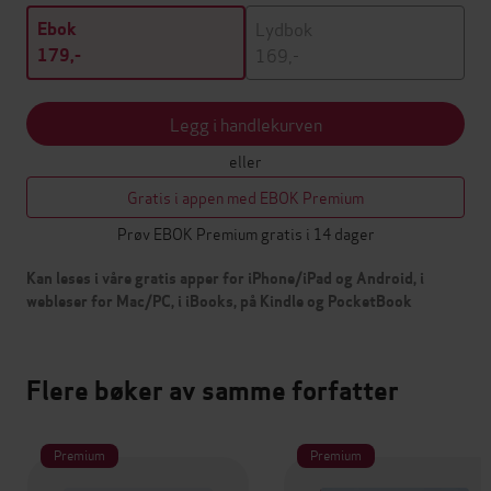
Lydbok
Ebok
169,-
179,-
Legg i handlekurven
eller
Gratis i appen med EBOK Premium
Prøv EBOK Premium gratis i 14 dager
Kan leses i våre gratis apper for iPhone/iPad og Android, i
webleser for Mac/PC, i iBooks, på Kindle og PocketBook
Flere bøker av samme forfatter
Premium
Premium