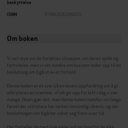
beskyttelse
9788203296055
ISBN
Om boken
Vi vet mye om de forlattes situasjon, om deres sjokk og
fortvilelse, men vi vet mindre om hva som leder opp til en
beslutning om å gå ut av et forhold.
Denne boken er et svar på en lesers oppfordring om å gi
utbryteren en stemme. «Folk gir opp for lett i dag,» sier
mange. Noen gjør det, men denne boken handler om lange
farvel der utbrytere har verket innvendig i årevis, og der
beslutningen om å gå har vokst seg frem over tid.
Her forteller de med sine egne ord om hvorfor de gikk,