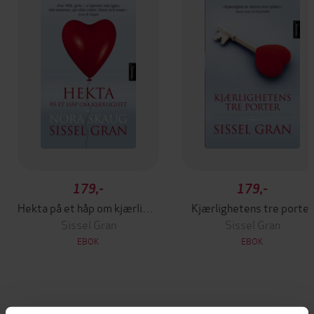
179,-
179,-
Hekta på et håp om kjærlighet
Kjærlighetens tre porter
Sissel Gran
Sissel Gran
EBOK
EBOK
Andre har også kjøpt