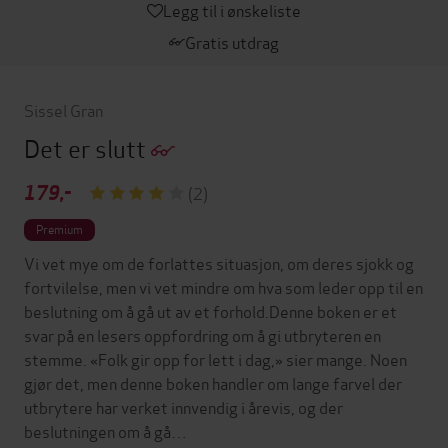
Legg til i ønskeliste
Gratis utdrag
Sissel Gran
Det er slutt
179,-
(2)
Premium
Vi vet mye om de forlattes situasjon, om deres sjokk og
fortvilelse, men vi vet mindre om hva som leder opp til en
beslutning om å gå ut av et forhold.Denne boken er et
svar på en lesers oppfordring om å gi utbryteren en
stemme. «Folk gir opp for lett i dag,» sier mange. Noen
gjør det, men denne boken handler om lange farvel der
utbrytere har verket innvendig i årevis, og der
beslutningen om å gå…