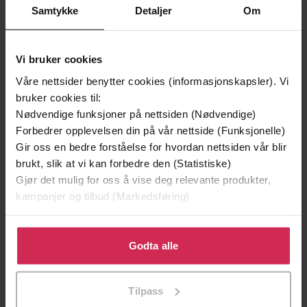
Samtykke
Detaljer
Om
Vi bruker cookies
Våre nettsider benytter cookies (informasjonskapsler). Vi
249,-
149,-
bruker cookies til:
Sapiens
Stå imot
Nødvendige funksjoner på nettsiden (Nødvendige)
Yuval Noah Harari
Svend Brinkmann
Forbedrer opplevelsen din på vår nettside (Funksjonelle)
EBOK
EBOK
Gir oss en bedre forståelse for hvordan nettsiden vår blir
brukt, slik at vi kan forbedre den (Statistiske)
Gjør det mulig for oss å vise deg relevante produkter,
kampanjer og tilbud (Markedsføring)
ekspertens 100 beste tips
Undertittel
Klikk på «Godta alle» for å gi oss ditt samtykke til å
Hallgeir Kvadsheim
(forfatter)
bruke cookies for alle disse formålene. Du kan også
Godta alle
Forfattere
tilpasse ditt samtykke til spesifikke formål ved å klikke
Kagge
Forlag
på «Tilpass». Du kan når som helst trekke tilbake eller
Tilpass
endre ditt samtykke.
15.03.2013
Utgitt