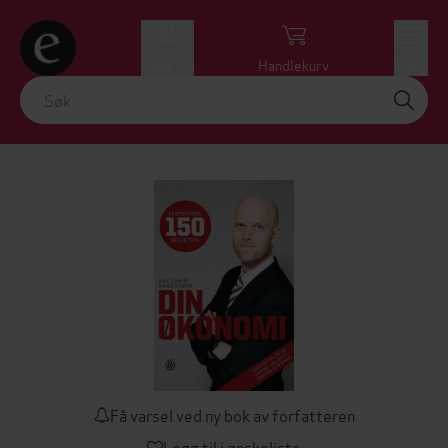
Logg inn
Handlekurv
Meny
Få varsel ved ny bok av forfatteren
Legg til i ønskeliste