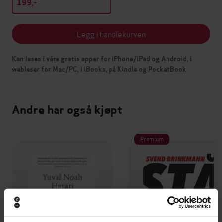
199,-
Legg i handlekurven
Kan leses i våre gratis apper for iPhone/iPad og Android, i
webleser for Mac/PC, i iBooks, på Kindle og PocketBook
Andre har også kjøpt
Premium