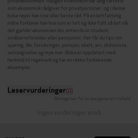
privatøkonomien. Hallgeir Kvadsheim har lang fartstid
som økonomisk rådgiver for privatpersoner, og i denne
boka røper han sine aller beste råd. På en lettfattelig
måte forklarer han hva som er lurt og ikke fullt så lurt når
det gjelder økonomien din, enten du er student,
småbarnsforelder eller pensjonist. Her får du tips om
sparing, lån, forsikringer, pensjon, skatt, arv, skilsmisse,
selvangivelse og mye mer. Boka er oppdatert med
henhold til regelverk og har en rekke forklarende
Leservurderinger
(0)
Betingelser for brukergenerert innhold
Ingen vurderinger ennå