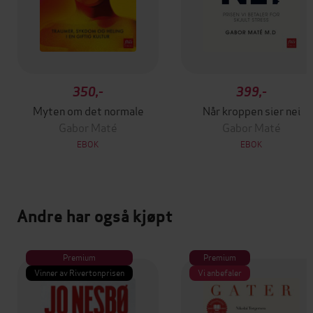
350,-
399,-
Myten om det normale
Når kroppen sier nei
Gabor Maté
Gabor Maté
EBOK
EBOK
Andre har også kjøpt
Premium
Premium
Vinner av Rivertonprisen
Vi anbefaler