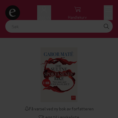
Logg inn
Handlekurv
Meny
Få varsel ved ny bok av forfatteren
Legg til i ønskeliste