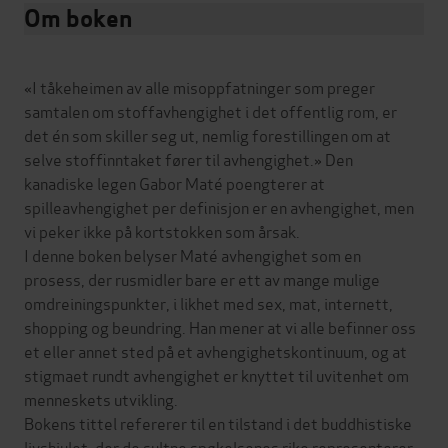
Om boken
«I tåkeheimen av alle misoppfatninger som preger
samtalen om stoffavhengighet i det offentlig rom, er
det én som skiller seg ut, nemlig forestillingen om at
selve stoffinntaket fører til avhengighet.» Den
kanadiske legen Gabor Maté poengterer at
spilleavhengighet per definisjon er en avhengighet, men
vi peker ikke på kortstokken som årsak.
I denne boken belyser Maté avhengighet som en
prosess, der rusmidler bare er ett av mange mulige
omdreiningspunkter, i likhet med sex, mat, internett,
shopping og beundring. Han mener at vi alle befinner oss
et eller annet sted på et avhengighetskontinuum, og at
stigmaet rundt avhengighet er knyttet til uvitenhet om
menneskets utvikling.
Bokens tittel refererer til en tilstand i det buddhistiske
livshjulet, der de sultne spøkelsenes rike representerer