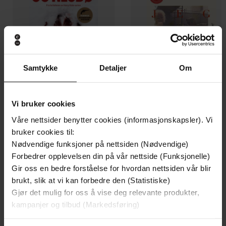
Samtykke
Detaljer
Om
Vi bruker cookies
199,-
329,-
Våre nettsider benytter cookies (informasjonskapsler). Vi
Minnesota
Gater jeg har levd
bruker cookies til:
Jo Nesbø
Nikolai Torgersen
Nødvendige funksjoner på nettsiden (Nødvendige)
EBOK
EBOK
Forbedrer opplevelsen din på vår nettside (Funksjonelle)
Gir oss en bedre forståelse for hvordan nettsiden vår blir
brukt, slik at vi kan forbedre den (Statistiske)
Gjør det mulig for oss å vise deg relevante produkter,
nærkontakt med avhengighet
Undertittel
kampanjer og tilbud (Markedsføring)
Gabor Maté
(forfatter),
Camilla Jensen