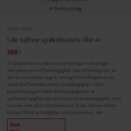
Gratis utdrag
Gabor Maté
I de sultne spøkelsenes rike
399,-
«I tåkeheimen av alle misoppfatninger som preger
samtalen om stoffavhengighet i det offentlig rom, er
det én som skiller seg ut, nemlig forestillingen om at
selve stoffinntaket fører til avhengighet.» Den
kanadiske legen Gabor Maté poengterer at
spilleavhengighet per definisjon er en avhengighet, men
vi peker ikke på kortstokken som årsak.I denne boken
belyser Maté avhengighet som en prosess, der…
Ebok