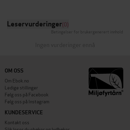
Leservurderinger
(0)
Betingelser for brukergenerert innhold
Ingen vurderinger ennå
OM OSS
Om Ebok.no
Ledige stillinger
Følg oss på Facebook
Følg oss på Instagram
KUNDESERVICE
Kontakt oss
Slik leser du ebøker og lydbøker