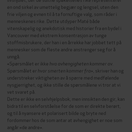
en ond sirkel av umettelig begjær og lengsel, uten den
frie viljen og evnen til å ta fornuftige valg, som råder i
menneskenes rike. Dette utdyper Maté både
vitenskapelig og anekdotisk med historier fra en bydel i
Vancouver med ekstrem konsentrasjon av tunge
stoffmisbrukere, der han i en årrekke har jobbet tett på
mennesker som de fleste andre anstrenger seg for å
unngå.
«Spørsmålet er ikke
hva avhengigheten kommer av.
Spørsmålet
er
hvor smerten kommer fra
», skriver han og
understreker viktigheten av å spørre med medfølende
nysgjerrighet, og ikke stille de spørsmålene vi tror at vi
vet svaret på.
Dette er ikke en selvhjelpsbok, men innsikten den gir, kan
bidra til en selvforståelse for de som er direkte berørt,
og til å nyansere et polarisert bilde og bryte ned
fordommer hos de som antar at avhengighet er noe som
angår «de andre».