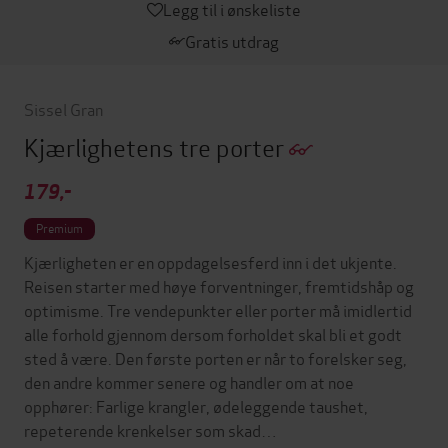
Legg til i ønskeliste
Gratis utdrag
Sissel Gran
Kjærlighetens tre porter
179,-
Premium
Kjærligheten er en oppdagelsesferd inn i det ukjente.
Reisen starter med høye forventninger, fremtidshåp og
optimisme. Tre vendepunkter eller porter må imidlertid
alle forhold gjennom dersom forholdet skal bli et godt
sted å være. Den første porten er når to forelsker seg,
den andre kommer senere og handler om at noe
opphører: Farlige krangler, ødeleggende taushet,
repeterende krenkelser som skad…