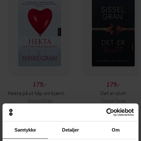
179,-
179,-
Hekta på et håp om kjærlighet
Det er slutt
Sissel Gran
Sissel Gran
EBOK
EBOK
Samtykke
Detaljer
Om
Andre har også kjøpt