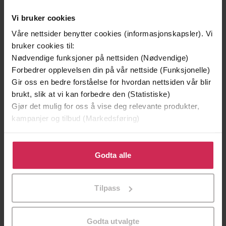
Vi bruker cookies
Premium
Premium
Våre nettsider benytter cookies (informasjonskapsler). Vi
bruker cookies til:
Nødvendige funksjoner på nettsiden (Nødvendige)
Forbedrer opplevelsen din på vår nettside (Funksjonelle)
Gir oss en bedre forståelse for hvordan nettsiden vår blir
brukt, slik at vi kan forbedre den (Statistiske)
Gjør det mulig for oss å vise deg relevante produkter,
kampanjer og tilbud (Markedsføring)
Klikk på «Godta alle» for å gi oss ditt samtykke til å
bruke cookies for alle disse formålene. Du kan også
Godta alle
tilpasse ditt samtykke til spesifikke formål ved å klikke
på «Tilpass». Du kan når som helst trekke tilbake eller
179,-
179,-
Tilpass
endre ditt samtykke.
Hekta på et håp om kjærlighet
Kjærlighet i hastighetens t
Sissel Gran
Sissel Gran
EBOK
EBOK
Godta utvalgte