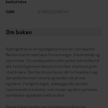
beskyttelse
9788203296147
ISBN
Om boken
Kjærligheten er en oppdagelsesferd inn i det ukjente.
Reisen starter med høye forventninger, fremtidshåp og
optimisme. Tre vendepunkter eller porter må imidlertid
alle forhold gjennom dersom forholdet skal bli et godt
sted å være. Den første porten er når to forelsker seg,
den andre kommer senere og handler om at noe
opphører: Farlige krangler, ødeleggende taushet,
repeterende krenkelser som skader og sårer partenes
selvfølelse og båndet mellom dem.
Denne boken handler om opptakten til disse tre