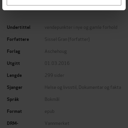
vendepunkter i nye og gamle forhold
Undertittel
Sissel Gran
(forfatter)
Forfattere
Aschehoug
Forlag
01.03.2016
Utgitt
299
sider
Lengde
Helse og livsstil
,
Dokumentar og fakta
Sjanger
Bokmål
Språk
epub
Format
Vannmerket
DRM-