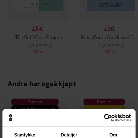
154,-
130,-
The Self-Care Project
Kind Words for Unkind Da
Jayne Hardy
Jayne Hardy
EBOK
EBOK
Andre har også kjøpt
Premium
Premium
Vinner av Rivertonprisen
Første gang på tilbud
Samtykke
Detaljer
Om