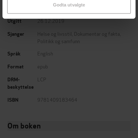
Godta utvalgte
Orion Spring
Forlag
26.12.2019
Utgitt
Helse og livsstil
,
Dokumentar og fakta
,
Sjanger
Politikk og samfunn
English
Språk
epub
Format
LCP
DRM-
beskyttelse
9781409183464
ISBN
Om boken