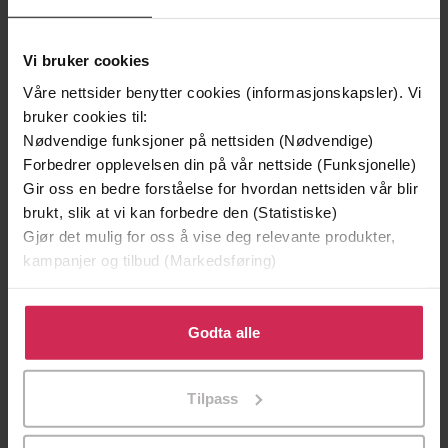
Vi bruker cookies
Våre nettsider benytter cookies (informasjonskapsler). Vi
bruker cookies til:
Nødvendige funksjoner på nettsiden (Nødvendige)
Forbedrer opplevelsen din på vår nettside (Funksjonelle)
199,-
349,-
Gir oss en bedre forståelse for hvordan nettsiden vår blir
Minnesota
Utskudd
brukt, slik at vi kan forbedre den (Statistiske)
Jo Nesbø
Jørn Lier Horst
Gjør det mulig for oss å vise deg relevante produkter,
EBOK
EBOK
kampanjer og tilbud (Markedsføring)
Klikk på «Godta alle» for å gi oss ditt samtykke til å
bruke cookies for alle disse formålene. Du kan også
Godta alle
tilpasse ditt samtykke til spesifikke formål ved å klikke
Creating boundaries in an ever-encroaching
Undertittel
på «Tilpass». Du kan når som helst trekke tilbake eller
world
Tilpass
endre ditt samtykke.
Jayne Hardy
(forfatter)
Forfattere