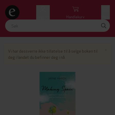
Logg inn
Handlekurv
Meny
Lu
×
Vi har dessverre ikke tillatelse til å selge boken til
deg i landet du befinner deg i nå.