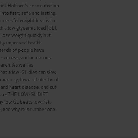
ick Holford's core nutrition
 into fast, safe and lasting
uccessful weight loss is to
h a low glycemic load (GL),
 lose weight quickly but
atly improved health.
ousands of people have
t success, and numerous
earch. As well as
that a low-GL diet can slow
 memory, lower cholesterol
and heart disease, and cut
tion - THE LOW-GL DIET
hy low GL beats low-fat,
, and why it is number one