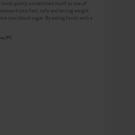
 book quickly established itself as one of
f research into fast, safe and lasting weight
ance your blood sugar. By eating foods with a
 Mac/PC