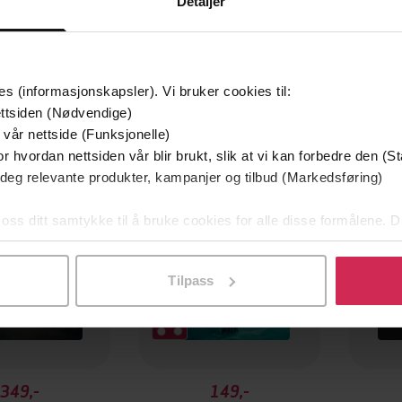
Detaljer
es (informasjonskapsler). Vi bruker cookies til:
ttsiden (Nødvendige)
mium
Premium
 vår nettside (Funksjonelle)
g på tilbud
r hvordan nettsiden vår blir brukt, slik at vi kan forbedre den (St
 deg relevante produkter, kampanjer og tilbud (Markedsføring)
 oss ditt samtykke til å bruke cookies for alle disse formålene. D
l ved å klikke på «Tilpass». Du kan når som helst trekke tilbake
Tilpass
349,-
149,-