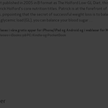
st published in 2005 in B format as The Holford Low-GL Diet, this
rick Holford's core nutrition titles. Patrick is at the forefront o
s, pinpointing that the secret of successful weight loss is to bal
 glycemic load (GL), you can balance your blood sugar …
leses i våre gratis apper for iPhone/iPad og Android og i webleser for
leses i iBooks, på PC, Kindle og PocketBook
ter