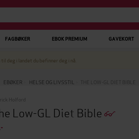
FAGBØKER
EBOK PREMIUM
GAVEKORT
 til deg i landet du befinner deg i nå.
EBØKER
HELSE OG LIVSSTIL
THE LOW-GL DIET BIBLE
rick Holford
he Low-GL Diet Bible
,-