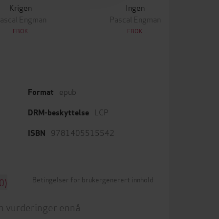
Krigen
Ingen
ascal Engman
Pascal Engman
EBOK
EBOK
epub
Format
LCP
DRM-beskyttelse
9781405515542
ISBN
Betingelser for brukergenerert innhold
0)
n vurderinger ennå