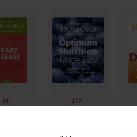
39,-
177,-
o Heart Disease
Optimum Nutrition Made Easy
Say
ick Holford
Patrick Holford
P
EBOK
EBOK