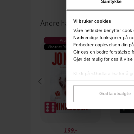
Samtykke
Andre har også kjøpt
Vi bruker cookies
Våre nettsider benytter cooki
Nødvendige funksjoner på ne
Premium
Pre
Forbedrer opplevelsen din på
Vinner av Rivertonprisen
Første gan
Gir oss en bedre forståelse fo
Gjør det mulig for oss å vise
Klikk på «Godta alle» for å gi
samtykke til spesifikke formå
Godta utvalgte
199,-