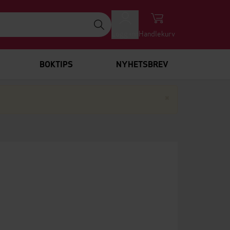
Logg inn
Handlekurv
BOKTIPS
NYHETSBREV
Lukk
×