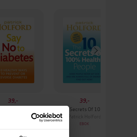
39,-
39,-
 No To Diabetes
The 10 Secrets Of 100% Healthy People
atrick Holford
Patrick Holford
EBOK
EBOK