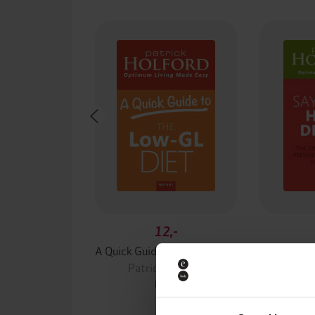
12,-
A Quick Guide to the Low-GL Diet
Say No T
Patrick Holford
Patr
EBOK