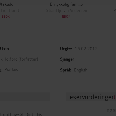
Utskudd
En lykkelig familie
 Lier Horst
Stian Hjelvin Andersen
P
EBOK
EBOK
16.02.2012
ttere
Utgitt
ck Holford
(forfatter)
Sjanger
Piatkus
English
g
Språk
Leservurderinger
(
Inge
olford Low-GL Diet, this