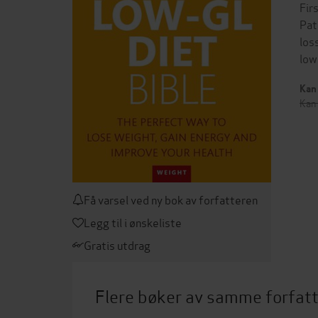
Fir
Pat
los
low
Kan 
Kan 
Få varsel ved ny bok av forfatteren
Legg til i ønskeliste
Gratis utdrag
Flere bøker av samme forfat