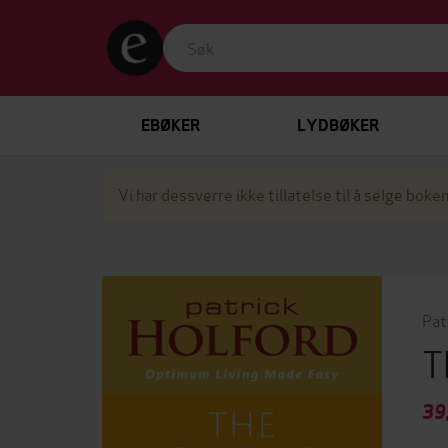
EBØKER
LYDBØKER
Vi har dessverre ikke tillatelse til å selge boken
Pat
T
39