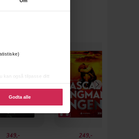
Om
atistiske)
u kan også tilpasse ditt
 eller endre ditt samtykke.
Godta alle
349,-
249,-