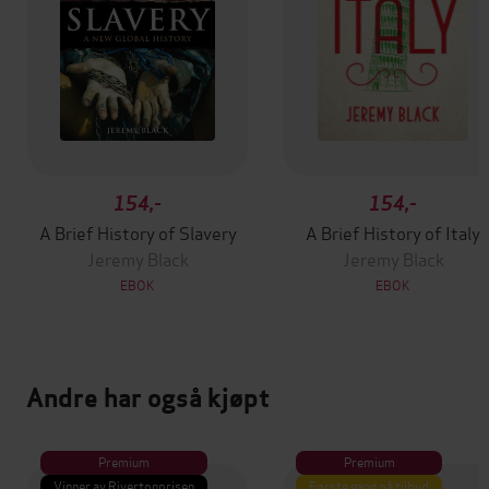
154,-
154,-
A Brief History of Slavery
A Brief History of Italy
Jeremy Black
Jeremy Black
EBOK
EBOK
Andre har også kjøpt
Premium
Premium
Vinner av Rivertonprisen
Første gang på tilbud