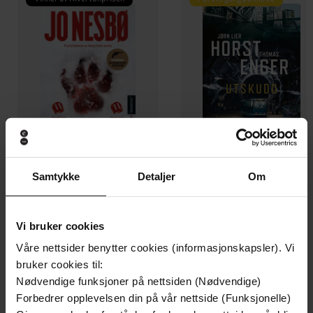
Samtykke
Detaljer
Om
199,-
349,-
Minnesota
Utskudd
Vi bruker cookies
Jo Nesbø
Jørn Lier Horst
EBOK
EBOK
Våre nettsider benytter cookies (informasjonskapsler). Vi
bruker cookies til:
Nødvendige funksjoner på nettsiden (Nødvendige)
Forbedrer opplevelsen din på vår nettside (Funksjonelle)