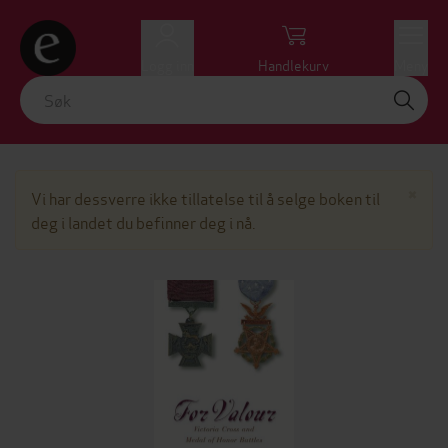
Logg inn
Handlekurv
Meny
Lu
×
Vi har dessverre ikke tillatelse til å selge boken til
deg i landet du befinner deg i nå.