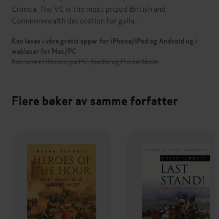
Crimea. The VC is the most prized British and
Commonwealth decoration for galla…
Kan leses i våre gratis apper for iPhone/iPad og Android og i
webleser for Mac/PC
Kan leses i iBooks, på PC, Kindle og PocketBook
Flere bøker av samme forfatter