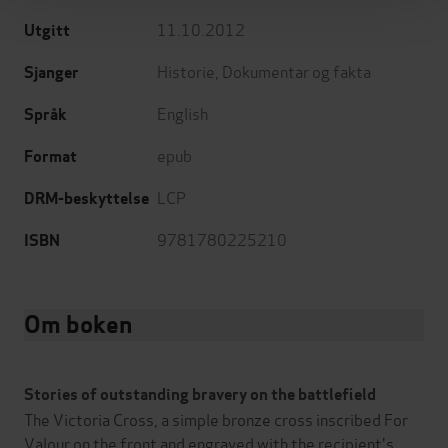
11.10.2012
Utgitt
Historie
,
Dokumentar og fakta
Sjanger
English
Språk
epub
Format
LCP
DRM-beskyttelse
9781780225210
ISBN
Om boken
Stories of outstanding bravery on the battlefield
The Victoria Cross, a simple bronze cross inscribed For
Valour on the front and engraved with the recipient's