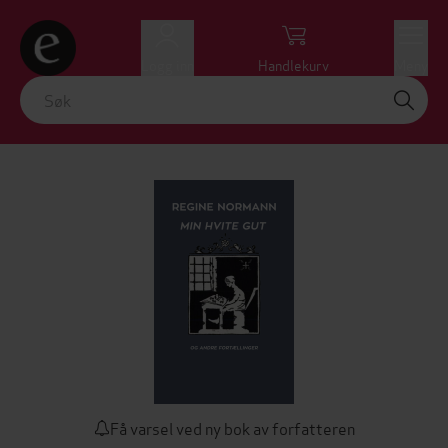
Logg inn
Handlekurv
Meny
Få varsel ved ny bok av forfatteren