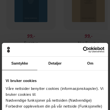
99,-
99,-
Eventyr
Nye Eventyr
Regine Normann
Regine Normann
EBOK
EBOK
Samtykke
Detaljer
Om
Andre har også kjøpt
Vi bruker cookies
Våre nettsider benytter cookies (informasjonskapsler). Vi
bruker cookies til:
Nødvendige funksjoner på nettsiden (Nødvendige)
Forbedrer opplevelsen din på vår nettside (Funksjonelle)