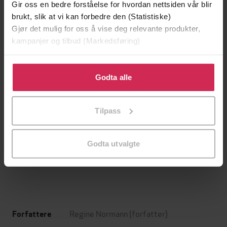
Gir oss en bedre forståelse for hvordan nettsiden vår blir
brukt, slik at vi kan forbedre den (Statistiske)
Gjør det mulig for oss å vise deg relevante produkter,
kampanjer og tilbud (Markedsføring)
Klikk på «Godta alle» for å gi oss ditt samtykke til å
bruke cookies for alle disse formålene. Du kan også
Godta alle
tilpasse ditt samtykke til spesifikke formål ved å klikke
på «Tilpass». Du kan når som helst trekke tilbake eller
Tilpass
endre ditt samtykke.
109,-
249,-
Atlas
Yoko Ono er en sjarlatan
Godta utvalgte
Lucinda Riley
Ingvar Ambjørnsen
EBOK
EBOK
Regine Normann
(forfatter)
Forfattere