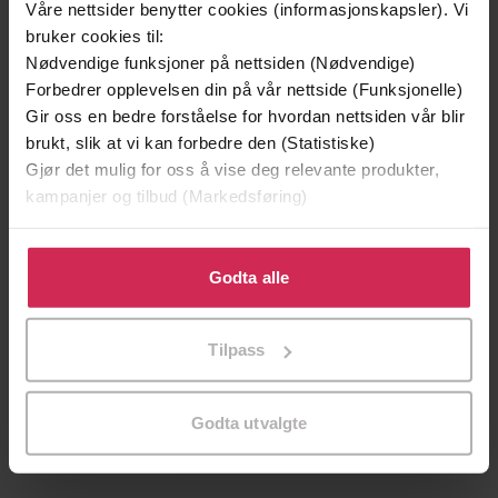
Våre nettsider benytter cookies (informasjonskapsler). Vi
bruker cookies til:
Vi anbefaler
Nødvendige funksjoner på nettsiden (Nødvendige)
Forbedrer opplevelsen din på vår nettside (Funksjonelle)
Gir oss en bedre forståelse for hvordan nettsiden vår blir
brukt, slik at vi kan forbedre den (Statistiske)
Gjør det mulig for oss å vise deg relevante produkter,
kampanjer og tilbud (Markedsføring)
Klikk på «Godta alle» for å gi oss ditt samtykke til å
bruke cookies for alle disse formålene. Du kan også
Godta alle
tilpasse ditt samtykke til spesifikke formål ved å klikke
på «Tilpass». Du kan når som helst trekke tilbake eller
Tilpass
endre ditt samtykke.
249,-
179,-
To søstre
1945
Godta utvalgte
Åsne Seierstad
Alf R. Jacobsen
EBOK
EBOK