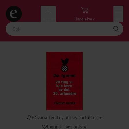
Logg inn
Handlekurv
Meny
Få varsel ved ny bok av forfatteren
Legg til i ønskeliste