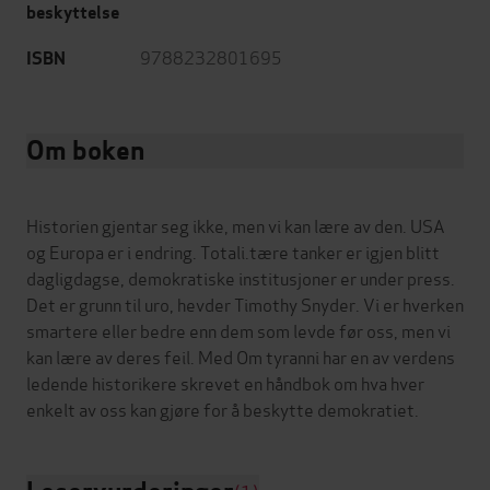
beskyttelse
9788232801695
ISBN
Om boken
Historien gjentar seg ikke, men vi kan lære av den. USA
og Europa er i endring. Totali.tære tanker er igjen blitt
dagligdagse, demokratiske institusjoner er under press.
Det er grunn til uro, hevder Timothy Snyder. Vi er hverken
smartere eller bedre enn dem som levde før oss, men vi
kan lære av deres feil. Med Om tyranni har en av verdens
ledende historikere skrevet en håndbok om hva hver