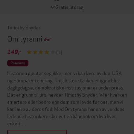
Gratis utdrag
Timothy Snyder
Om tyranni
149,-
(1)
Premium
Historien gjentar seg ikke, men vi kan lære av den. USA
og Europa er i endring. Totali.tære tanker er igjen blitt
dagligdagse, demokratiske institusjoner er under press.
Det er grunn til uro, hevder Timothy Snyder. Vi er hverken
smartere eller bedre enn dem som levde før oss, men vi
kan lære av deres feil. Med Om tyranni har en av verdens
ledende historikere skrevet en håndbok om hva hver
enkelt …