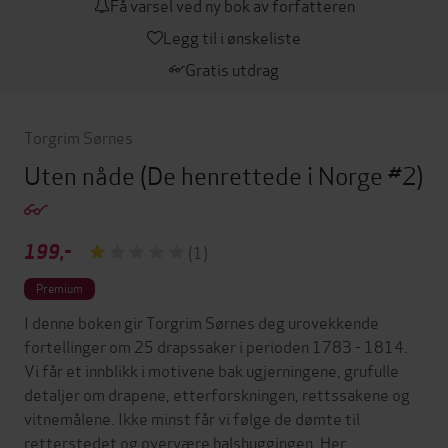
Få varsel ved ny bok av forfatteren
Legg til i ønskeliste
Gratis utdrag
Torgrim Sørnes
Uten nåde
(De henrettede i Norge #2)
199,-
(1)
Premium
I denne boken gir Torgrim Sørnes deg urovekkende
fortellinger om 25 drapssaker i perioden 1783 - 1814.
Vi får et innblikk i motivene bak ugjerningene, grufulle
detaljer om drapene, etterforskningen, rettssakene og
vitnemålene. Ikke minst får vi følge de dømte til
retterstedet og overvære halshuggingen. Her