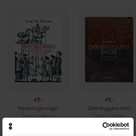
49,-
49,-
Mørkets gjerninger
Dødsskyggens daler
Torgrim Sørnes
Torgrim Sørnes
EBOK
EBOK