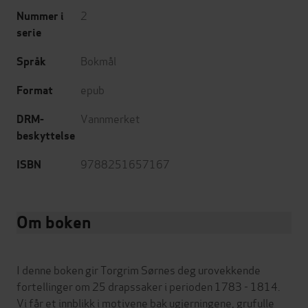
2
Nummer i
serie
Bokmål
Språk
epub
Format
Vannmerket
DRM-
beskyttelse
9788251657167
ISBN
Om boken
I denne boken gir Torgrim Sørnes deg urovekkende
fortellinger om 25 drapssaker i perioden 1783 - 1814.
Vi får et innblikk i motivene bak ugjerningene, grufulle