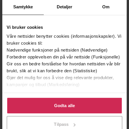
Samtykke
Detaljer
Om
Andre har også kjøpt
Vi bruker cookies
Premium
Våre nettsider benytter cookies (informasjonskapsler). Vi
bruker cookies til:
Nødvendige funksjoner på nettsiden (Nødvendige)
Forbedrer opplevelsen din på vår nettside (Funksjonelle)
Gir oss en bedre forståelse for hvordan nettsiden vår blir
brukt, slik at vi kan forbedre den (Statistiske)
Gjør det mulig for oss å vise deg relevante produkter,
kampanjer og tilbud (Markedsføring)
Klikk på «Godta alle» for å gi oss ditt samtykke til å
bruke cookies for alle disse formålene. Du kan også
Godta alle
tilpasse ditt samtykke til spesifikke formål ved å klikke
på «Tilpass». Du kan når som helst trekke tilbake eller
229,-
179,-
Tilpass
endre ditt samtykke.
Bøddel
1945