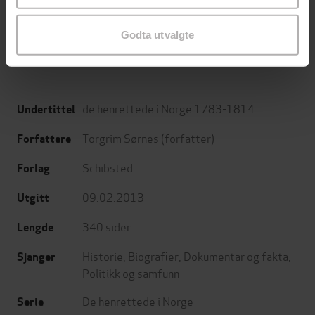
Torgrim Sørnes
Alf R. Jacobsen
EBOK
EBOK
Godta utvalgte
de henrettede i Norge 1783-1814
Undertittel
Torgrim Sørnes
(forfatter)
Forfattere
Schibsted
Forlag
09.02.2013
Utgitt
340
sider
Lengde
Historie
,
Biografier
,
Dokumentar og fakta
,
Sjanger
Politikk og samfunn
De henrettede i Norge
Serie