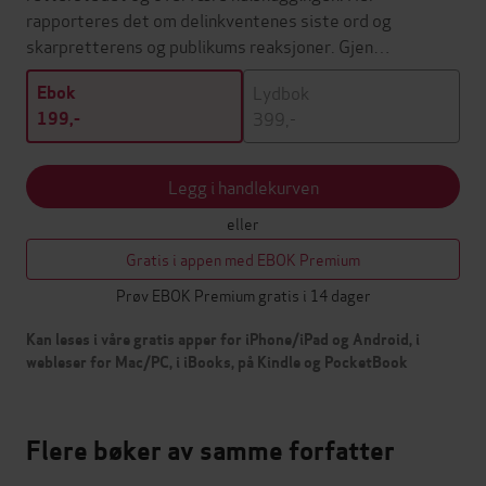
rapporteres det om delinkventenes siste ord og
skarpretterens og publikums reaksjoner. Gjen…
Lydbok
Ebok
399,-
199,-
Legg i handlekurven
eller
Gratis i appen med EBOK Premium
Prøv EBOK Premium gratis i 14 dager
Kan leses i våre gratis apper for iPhone/iPad og Android, i
webleser for Mac/PC, i iBooks, på Kindle og PocketBook
Flere bøker av samme forfatter