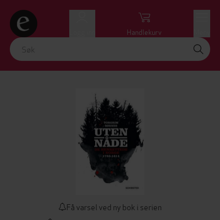
Logg inn
Handlekurv
Meny
Få varsel ved ny bok i serien