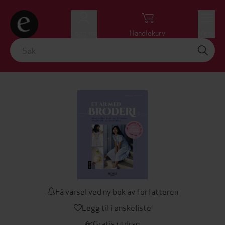
Logg inn
Handlekurv
Meny
Få varsel ved ny bok av forfatteren
Legg til i ønskeliste
Gratis utdrag