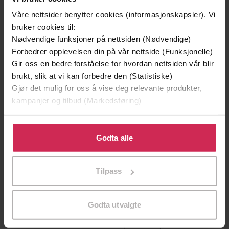
Våre nettsider benytter cookies (informasjonskapsler). Vi
bruker cookies til:
Nødvendige funksjoner på nettsiden (Nødvendige)
Forbedrer opplevelsen din på vår nettside (Funksjonelle)
Gir oss en bedre forståelse for hvordan nettsiden vår blir
brukt, slik at vi kan forbedre den (Statistiske)
Gjør det mulig for oss å vise deg relevante produkter,
179,-
249,-
kampanjer og tilbud (Markedsføring)
Kongeriket
Den tredje søsteren
Jo Nesbø
Terje Bjøranger
Klikk på «Godta alle» for å gi oss ditt samtykke til å
EBOK
EBOK
bruke cookies for alle disse formålene. Du kan også
Godta alle
tilpasse ditt samtykke til spesifikke formål ved å klikke
på «Tilpass». Du kan når som helst trekke tilbake eller
Tilpass
endre ditt samtykke.
skap unike klær og tilbehør inspirert av
Undertittel
årstidene
Godta utvalgte
Warunee Bolstad
(forfatter),
Warunee
Forfattere