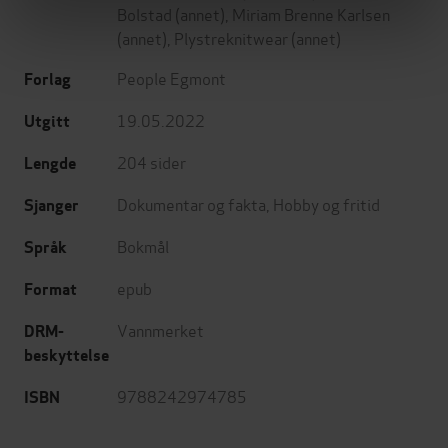
Bolstad
(annet),
Miriam Brenne Karlsen
(annet),
Plystreknitwear
(annet)
People Egmont
Forlag
19.05.2022
Utgitt
204
sider
Lengde
Dokumentar og fakta
,
Hobby og fritid
Sjanger
Bokmål
Språk
epub
Format
Vannmerket
DRM-
beskyttelse
9788242974785
ISBN