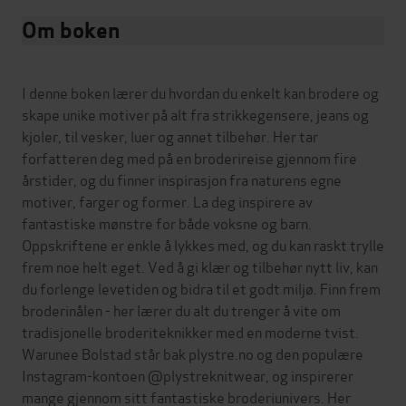
Om boken
I denne boken lærer du hvordan du enkelt kan brodere og
skape unike motiver på alt fra strikkegensere, jeans og
kjoler, til vesker, luer og annet tilbehør. Her tar
forfatteren deg med på en broderireise gjennom fire
årstider, og du finner inspirasjon fra naturens egne
motiver, farger og former. La deg inspirere av
fantastiske mønstre for både voksne og barn.
Oppskriftene er enkle å lykkes med, og du kan raskt trylle
frem noe helt eget. Ved å gi klær og tilbehør nytt liv, kan
du forlenge levetiden og bidra til et godt miljø. Finn frem
broderinålen - her lærer du alt du trenger å vite om
tradisjonelle broderiteknikker med en moderne tvist.
Warunee Bolstad står bak plystre.no og den populære
Instagram-kontoen @plystreknitwear, og inspirerer
mange gjennom sitt fantastiske broderiunivers. Her