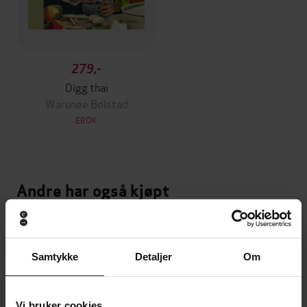
279,-
Digg thai
Warunee Bolstad
EBOK
Andre har også kjøpt
Premium
Samtykke
Detaljer
Om
Vi bruker cookies