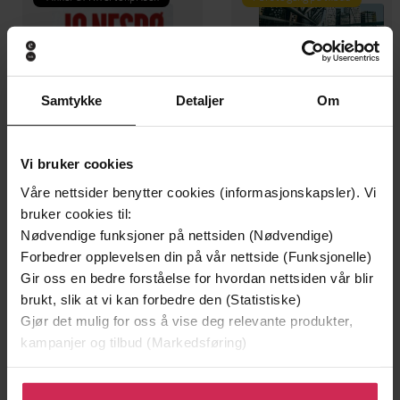
Samtykke
Detaljer
Om
Vi bruker cookies
Våre nettsider benytter cookies (informasjonskapsler). Vi
bruker cookies til:
Nødvendige funksjoner på nettsiden (Nødvendige)
199,-
349,-
Forbedrer opplevelsen din på vår nettside (Funksjonelle)
Minnesota
Utskudd
Gir oss en bedre forståelse for hvordan nettsiden vår blir
Jo Nesbø
Jørn Lier Horst
brukt, slik at vi kan forbedre den (Statistiske)
EBOK
EBOK
Gjør det mulig for oss å vise deg relevante produkter,
kampanjer og tilbud (Markedsføring)
Klikk på «Godta alle» for å gi oss ditt samtykke til å