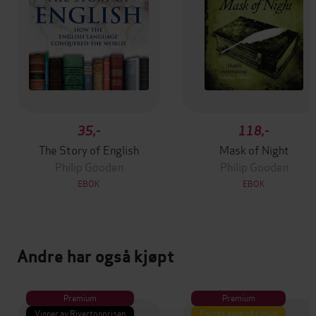
35,-
118,-
The Story of English
Mask of Night
Philip Gooden
Philip Gooden
EBOK
EBOK
Andre har også kjøpt
Premium
Premium
Vinner av Rivertonprisen
Første gang på tilbud