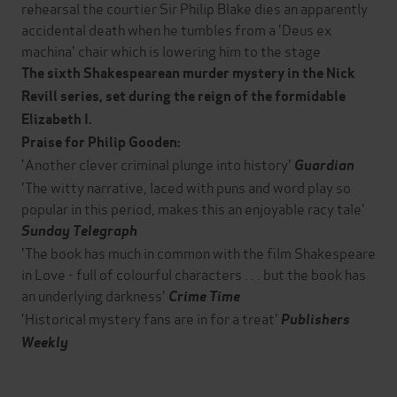
rehearsal the courtier Sir Philip Blake dies an apparently
accidental death when he tumbles from a 'Deus ex
machina' chair which is lowering him to the stage
The sixth Shakespearean murder mystery in the Nick
Revill series, set
during the reign of the formidable
Elizabeth I.
Praise for Philip Gooden:
'Another clever criminal plunge into history'
Guardian
'The witty narrative, laced with puns and word play so
popular in this period, makes this an enjoyable racy tale'
Sunday Telegraph
'The book has much in common with the film Shakespeare
in Love - full of colourful characters . . . but the book has
an underlying darkness'
Crime Time
'Historical mystery fans are in for a treat'
Publishers
Weekly