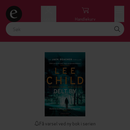
Logg inn
Handlekurv
Meny
Få varsel ved ny bok i serien