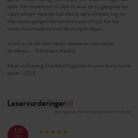
hjem. Han innrømmer til slutt at en av de to gjengene har
taket på ham. Reacher kan ikke la være å blande seg inn.
Men denne gangen kan han ikke buse rett på, han må
knuse motstanderne med deres egne våpen.
«Child er på sitt aller beste i denne nervepirrende
thrilleren.» – Publishers Weekly
Kåret av Evening Standard Magazine til en av årets beste
bøker i 2019
Leservurderinger
(4)
Betingelser for brukergenerert innhold
10
Mars