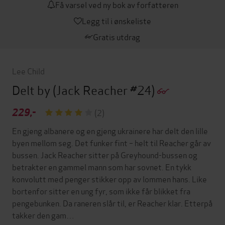
Få varsel ved ny bok av forfatteren
Legg til i ønskeliste
Gratis utdrag
Lee Child
Delt by
(Jack Reacher #24)
229,-
(2)
En gjeng albanere og en gjeng ukrainere har delt den lille
byen mellom seg. Det funker fint – helt til Reacher går av
bussen. Jack Reacher sitter på Greyhound-bussen og
betrakter en gammel mann som har sovnet. En tykk
konvolutt med penger stikker opp av lommen hans. Like
bortenfor sitter en ung fyr, som ikke får blikket fra
pengebunken. Da raneren slår til, er Reacher klar. Etterpå
takker den gam…