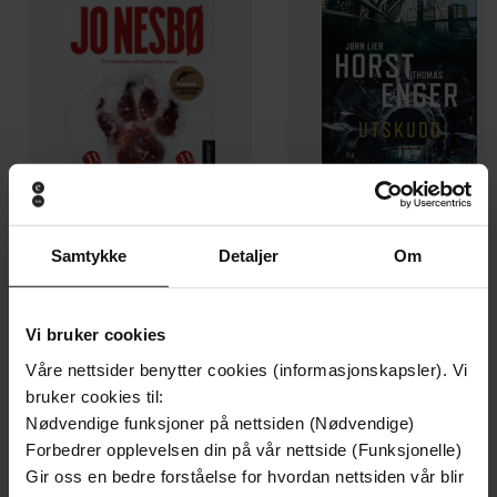
Samtykke
Detaljer
Om
199,-
349,-
Minnesota
Utskudd
Vi bruker cookies
Jo Nesbø
Jørn Lier Horst
Våre nettsider benytter cookies (informasjonskapsler). Vi
EBOK
EBOK
bruker cookies til:
Nødvendige funksjoner på nettsiden (Nødvendige)
Forbedrer opplevelsen din på vår nettside (Funksjonelle)
Gir oss en bedre forståelse for hvordan nettsiden vår blir