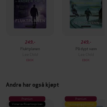
249,-
249,-
Fluktplanen
På dypt vann
Lee Child
Lee Child
EBOK
EBOK
Andre har også kjøpt
Premium
Premium
Vinner av Rivertonprisen
Første gang på tilbud