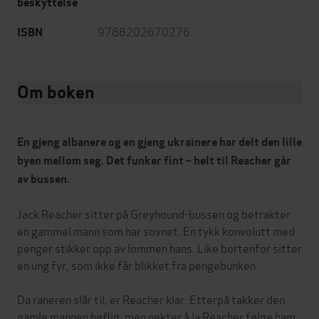
beskyttelse
9788202670276
ISBN
Om boken
En gjeng albanere og en gjeng ukrainere har delt den lille
byen mellom seg. Det funker fint – helt til Reacher går
av bussen.
Jack Reacher sitter på Greyhound-bussen og betrakter
en gammel mann som har sovnet. En tykk konvolutt med
penger stikker opp av lommen hans. Like bortenfor sitter
en ung fyr, som ikke får blikket fra pengebunken.
Da raneren slår til, er Reacher klar. Etterpå takker den
gamle mannen høflig, men nekter å la Reacher følge ham