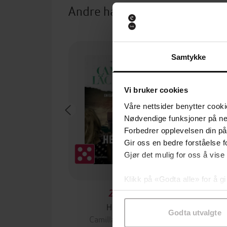
Andre har også kjøpt
Boka bak 
Samtykke
Vi bruker cookies
Våre nettsider benytter cooki
Nødvendige funksjoner på ne
Forbedrer opplevelsen din på
Gir oss en bedre forståelse fo
Gjør det mulig for oss å vise
Klikk på «Godta alle» for å gi
samtykke til spesifikke formå
229,-
Heksen
Stø
Godta utvalgte
Camilla Läckberg
Malin P