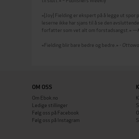
«[Joy] Fielding er ekspert på å legge ut spor
leserne ikke har sjans til å se den avslutten
forfatter som vet alt om forstadsangst.» —
«Fielding blir bare bedre og bedre.» -
Ottawa 
OM OSS
Om Ebok.no
K
Ledige stillinger
S
Følg oss på Facebook
O
Følg oss på Instagram
S