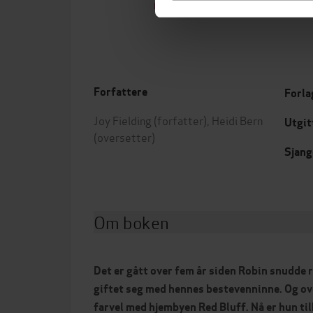
EBOK
Forfattere
Forla
Joy Fielding
(forfatter),
Heidi Bern
Utgit
(oversetter)
Sjang
Om boken
Det er gått over fem år siden Robin snudde r
giftet seg med hennes bestevenninne. Og ov
farvel med hjembyen Red Bluff. Nå er hun tilb