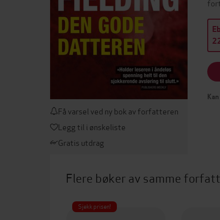
for
E
22
Kan 
Få varsel ved ny bok av forfatteren
Legg til i ønskeliste
Gratis utdrag
Flere bøker av samme forfat
Sjekk prisen!