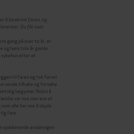
or å beskrive faren, og
limenter.
Du får som
te gang på over to år, er
ne og hans tolv år gamle
å sykehus etter et
ggen til faren og tok farvel
un vende tilbake og forsøke
Samtidig begynner Robin å
amilie var noe mer enn et
som alle har noe å skjule.
lig fare.
en sjokkerende avsløringen