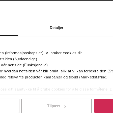
TV-serien
Premi
Detaljer
es (informasjonskapsler). Vi bruker cookies til:
ttsiden (Nødvendige)
 vår nettside (Funksjonelle)
r hvordan nettsiden vår blir brukt, slik at vi kan forbedre den (St
 deg relevante produkter, kampanjer og tilbud (Markedsføring)
 oss ditt samtykke til å bruke cookies for alle disse formålene. D
l ved å klikke på «Tilpass». Du kan når som helst trekke tilbake
249,-
229,-
rst av alt
Hvor er hun?
Tilpass
ersson Giolito
Joy Fielding