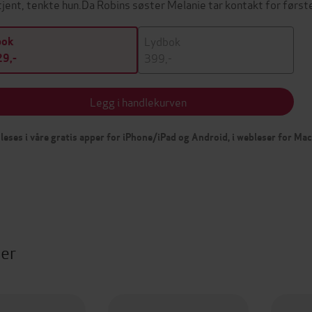
tjent, tenkte hun.Da Robins søster Melanie tar kontakt for førs
Lydbok
bok
399,-
9,-
Legg i handlekurven
leses i våre gratis apper for iPhone/iPad og Android, i webleser for Ma
ter