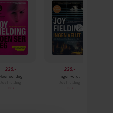
229,-
229,-
Noen ser deg
Ingen vei ut
Joy Fielding
Joy Fielding
EBOK
EBOK