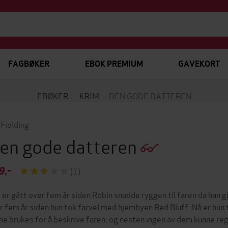
FAGBØKER
EBOK PREMIUM
GAVEKORT
EBØKER
KRIM
DEN GODE DATTEREN
 Fielding
en gode datteren
9,-
(1)
 er gått over fem år siden Robin snudde ryggen til faren da han
r fem år siden hun tok farvel med hjembyen Red Bluff. Nå er hun t
ne brukes for å beskrive faren, og nesten ingen av dem kunne r