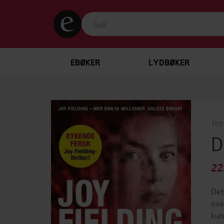
EBØKER
LYDBØKER
Joy
D
22
Det
ove
kun