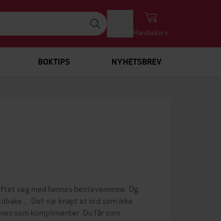
Logg inn
Handlekurv
BOKTIPS
NYHETSBREV
 giftet seg med hennes bestevenninne. Og
ilbake ... Det var knapt et ord som ikke
egnes som komplimenter. Du får som