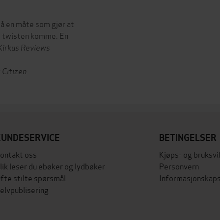
 på en måte som gjør at
de twisten komme. En
Kirkus Reviews
Citizen
KUNDESERVICE
BETINGELSER
ontakt oss
Kjøps- og bruksvi
lik leser du ebøker og lydbøker
Personvern
fte stilte spørsmål
Informasjonskaps
elvpublisering