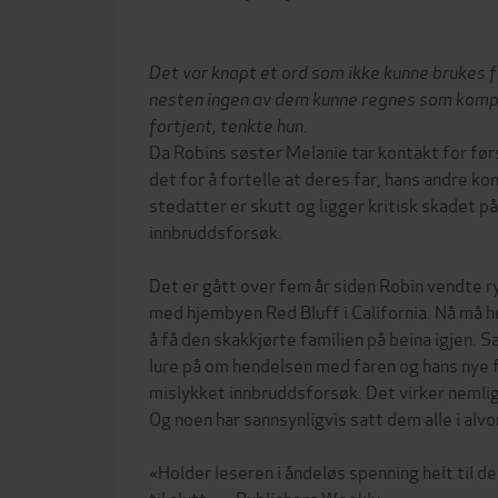
Det var knapt et ord som ikke kunne brukes f
nesten ingen av dem kunne regnes som komp
fortjent, tenkte hun.
Da Robins søster Melanie tar kontakt for førs
det for å fortelle at deres far, hans andre ko
stedatter er skutt og ligger kritisk skadet p
innbruddsforsøk.
Det er gått over fem år siden Robin vendte ry
med hjembyen Red Bluff i California. Nå må h
å få den skakkjørte familien på beina igjen. 
lure på om hendelsen med faren og hans nye f
mislykket innbruddsforsøk. Det virker nemlig 
Og noen har sannsynligvis satt dem alle i alvor
«Holder leseren i åndeløs spenning helt til d
til slutt.» – Publishers Weekly