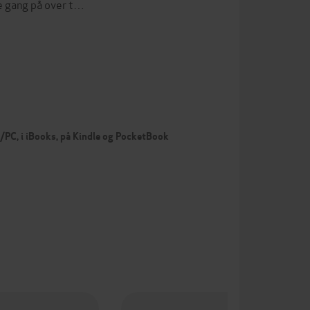
te gang på over t…
c/PC, i iBooks, på Kindle og PocketBook