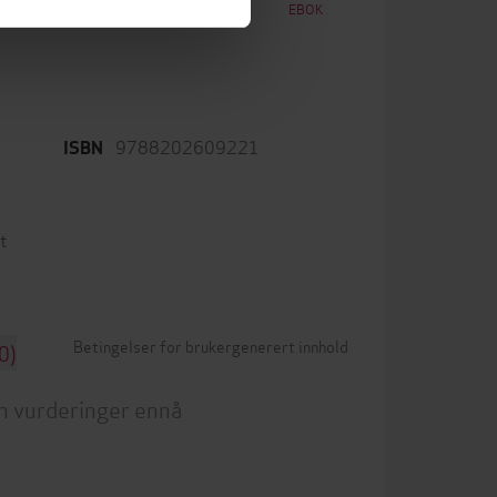
EBOK
EBOK
9788202609221
ISBN
t
Betingelser for brukergenerert innhold
0)
n vurderinger ennå