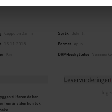
EBOK
EBOK
Cappelen Damm
Bokmål
g
Språk
15.11.2018
epub
t
Format
Krim
Vannmerke
er
DRM-beskyttelse
Leservurderinger
(
Inge
yggen til faren da han
er fem år siden hun tok
ake ...