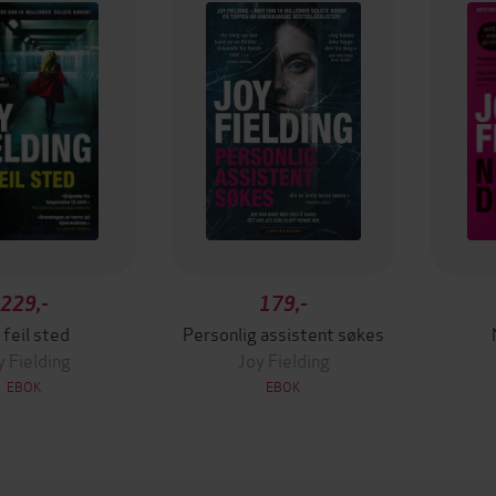
229,-
179,-
 feil sted
Personlig assistent søkes
y Fielding
Joy Fielding
EBOK
EBOK