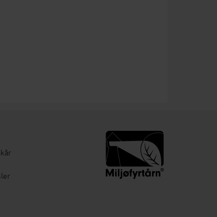
lkår
ler