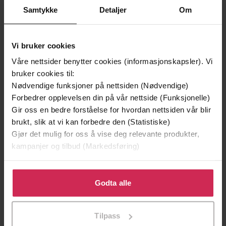
EBOK
EBOK
Samtykke
Detaljer
Om
Vi bruker cookies
Clémence Michallon
(forfatter),
Morten
Forfattere
Våre nettsider benytter cookies (informasjonskapsler). Vi
Hansen
(oversetter)
bruker cookies til:
Nødvendige funksjoner på nettsiden (Nødvendige)
Aschehoug
Forlag
Forbedrer opplevelsen din på vår nettside (Funksjonelle)
Gir oss en bedre forståelse for hvordan nettsiden vår blir
26.06.2023
Utgitt
brukt, slik at vi kan forbedre den (Statistiske)
Krim
Gjør det mulig for oss å vise deg relevante produkter,
Sjanger
kampanjer og tilbud (Markedsføring)
Bokmål
Språk
Klikk på «Godta alle» for å gi oss ditt samtykke til å
epub
Format
bruke cookies for alle disse formålene. Du kan også
Godta alle
tilpasse ditt samtykke til spesifikke formål ved å klikke
Vannmerket
DRM-
på «Tilpass». Du kan når som helst trekke tilbake eller
beskyttelse
Tilpass
endre ditt samtykke.