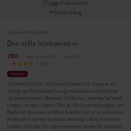
Legg til i ønskeliste
Gratis utdrag
Clémence Michallon
Den stille leieboeren
280,-
|
Veil. pris: 319,-
|
Spar 39,-
(10)
Premium
TERNINGKAST 6 - Elin Brend Bjørhei, VG. Aidan er en
stødig og tiltrekkende far og enkemann som bortfører
og dreper kvinner. Bortsett fra Rachel, som han har holdt
fanget i et skjul i hagen i fem år. Når huset må selges, vet
Rachel at den eneste måten å redde livet er å overbevise
Aidan om at han kan ta henne med seg videre til den nye
boligen. Det gjør han, og presenterer henne for datteren