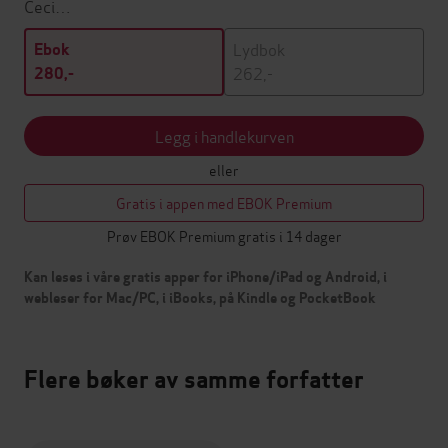
Ceci…
Lydbok
Ebok
262,-
280,-
Legg i handlekurven
eller
Gratis i appen med EBOK Premium
Prøv EBOK Premium gratis i 14 dager
Kan leses i våre gratis apper for iPhone/iPad og Android, i
webleser for Mac/PC, i iBooks, på Kindle og PocketBook
Flere bøker av samme forfatter