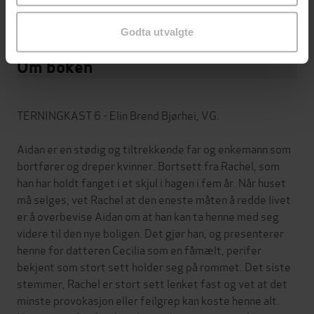
9788203397219
ISBN
Godta utvalgte
Om boken
TERNINGKAST 6 - Elin Brend Bjørhei, VG.
Aidan er en stødig og tiltrekkende far og enkemann som
bortfører og dreper kvinner. Bortsett fra Rachel, som
han har holdt fanget i et skjul i hagen i fem år. Når huset
må selges, vet Rachel at den eneste måten å redde livet
er å overbevise Aidan om at han kan ta henne med seg
videre til den nye boligen. Det gjør han, og presenterer
henne for datteren Cecilia som en fåmælt, perifer
bekjent som stort sett holder seg på rommet. Det siste
stemmer, Rachel er stort sett lenket fast og vet at det
minste provokasjon eller feilgrep kan koste henne alt.