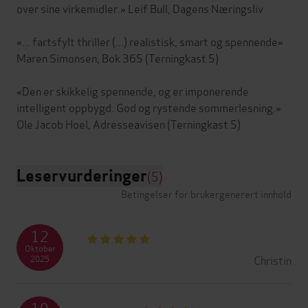
over sine virkemidler.» Leif Bull, Dagens Næringsliv
«... fartsfylt thriller (...) realistisk, smart og spennende»
Maren Simonsen, Bok 365 (Terningkast 5)
«Den er skikkelig spennende, og er imponerende
intelligent oppbygd. God og rystende sommerlesning.»
Leservurderinger
(5)
Betingelser for brukergenerert innhold
12
Oktober
Christin
2025
10