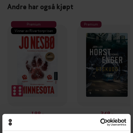
Andre har også kjøpt
Premium
Premium
Vinner av Rivertonprisen
199,-
349,-
Minnesota
Utskudd
Jo Nesbø
Jørn Lier Horst