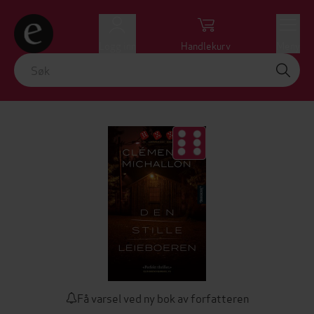
Logg inn
Handlekurv
Meny
Få varsel ved ny bok av forfatteren