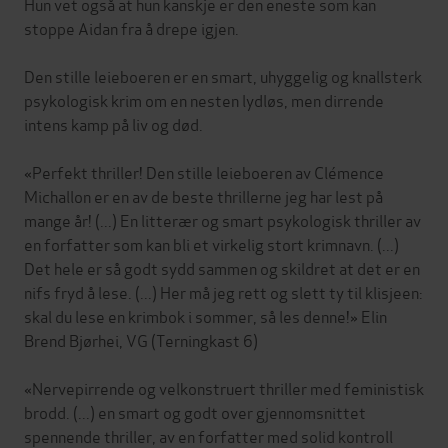
Hun vet også at hun kanskje er den eneste som kan
stoppe Aidan fra å drepe igjen.
Den stille leieboeren er en smart, uhyggelig og knallsterk
psykologisk krim om en nesten lydløs, men dirrende
intens kamp på liv og død.
«Perfekt thriller! Den stille leieboeren av Clémence
Michallon er en av de beste thrillerne jeg har lest på
mange år! (...) En litterær og smart psykologisk thriller av
en forfatter som kan bli et virkelig stort krimnavn. (...)
Det hele er så godt sydd sammen og skildret at det er en
nifs fryd å lese. (...) Her må jeg rett og slett ty til klisjeen:
skal du lese en krimbok i sommer, så les denne!» Elin
Brend Bjørhei, VG (Terningkast 6)
«Nervepirrende og velkonstruert thriller med feministisk
brodd. (...) en smart og godt over gjennomsnittet
spennende thriller, av en forfatter med solid kontroll