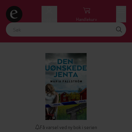
Logg inn
Handlekurv
Meny
Få varsel ved ny bok i serien