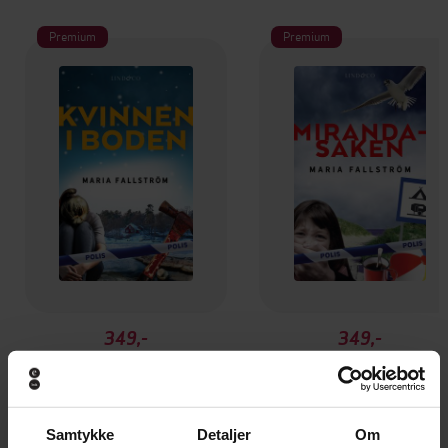
Premium
Premium
349,-
349,-
Kvinnen i boden
Miranda-saken
Maria Fallström
Maria Fallström
EBOK
EBOK
Samtykke
Detaljer
Om