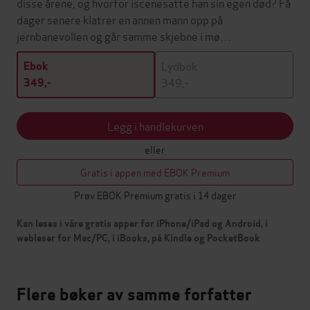
disse årene, og hvorfor iscenesatte han sin egen død? Få
dager senere klatrer en annen mann opp på
jernbanevollen og går samme skjebne i mø…
Lydbok
Ebok
349,-
349,-
Legg i handlekurven
eller
Gratis i appen med EBOK Premium
Prøv EBOK Premium gratis i 14 dager
Kan leses i våre gratis apper for iPhone/iPad og Android, i
webleser for Mac/PC, i iBooks, på Kindle og PocketBook
Flere bøker av samme forfatter