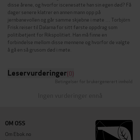
disse årene, og hvorfor iscenesatte han sin egen død? Få
dager senere klatrer en annen mann opp på
jernbanevollen og går samme skjebne i møte … Torbjörn
Frisk reiser til Dalarna for sitt første oppdrag som
politibetjent for Rikspolitiet. Han må finne en
forbindelse mellom disse mennene og hvorfor de valgte
Leservurderinger
(0)
Betingelser for brukergenerert innhold
Ingen vurderinger ennå
OM OSS
Om Ebok.no