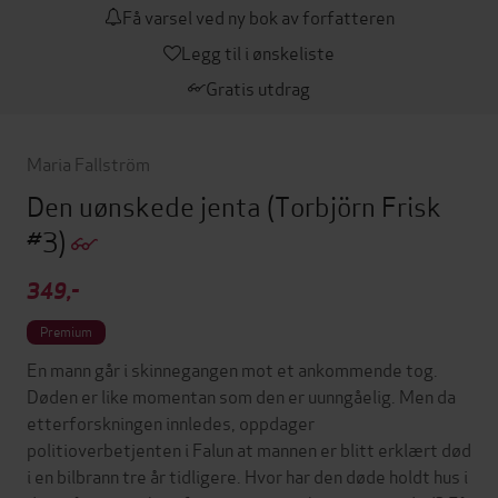
Få varsel ved ny bok av forfatteren
Legg til i ønskeliste
Gratis utdrag
Maria Fallström
Den uønskede jenta
(Torbjörn Frisk
#3)
349,-
Premium
En mann går i skinnegangen mot et ankommende tog.
Døden er like momentan som den er uunngåelig. Men da
etterforskningen innledes, oppdager
politioverbetjenten i Falun at mannen er blitt erklært død
i en bilbrann tre år tidligere. Hvor har den døde holdt hus i