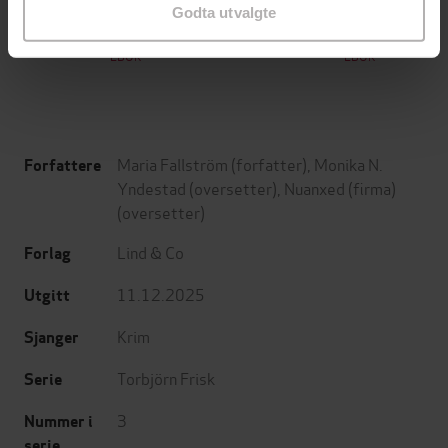
Minnesota
Utskudd
Godta utvalgte
Jo Nesbø
Jørn Lier Horst
EBOK
EBOK
Maria Fallström
(forfatter),
Monika N.
Forfattere
Yndestad
(oversetter),
Nuanxed (firma)
(oversetter)
Lind & Co
Forlag
11.12.2025
Utgitt
Krim
Sjanger
Torbjörn Frisk
Serie
3
Nummer i
serie