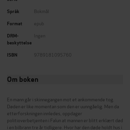
Bokmål
Språk
epub
Format
Ingen
DRM-
beskyttelse
9789181095760
ISBN
Om boken
En mann går i skinnegangen mot et ankommende tog.
Døden er like momentan som den er uunngåelig. Men da
etterforskningen innledes, oppdager
politioverbetjenten i Falun at mannen er blitt erklært død
i en bilbrann tre år tidligere. Hvor har den døde holdt hus i