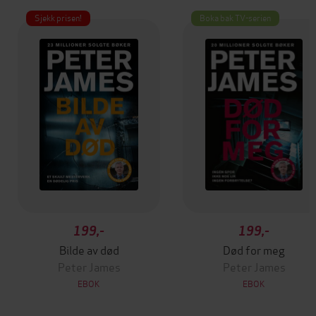
Sjekk prisen!
Boka bak TV-serien
199,-
199,-
Bilde av død
Død for meg
Peter James
Peter James
EBOK
EBOK