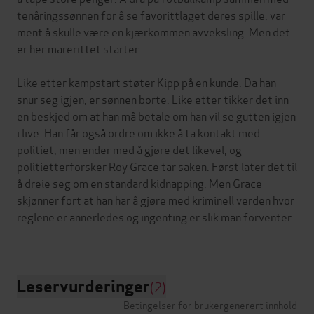
tenåringssønnen for å se favorittlaget deres spille, var
ment å skulle være en kjærkommen avveksling. Men det
er her marerittet starter.
Like etter kampstart støter Kipp på en kunde. Da han
snur seg igjen, er sønnen borte. Like etter tikker det inn
en beskjed om at han må betale om han vil se gutten igjen
i live. Han får også ordre om ikke å ta kontakt med
politiet, men ender med å gjøre det likevel, og
politietterforsker Roy Grace tar saken. Først later det til
å dreie seg om en standard kidnapping. Men Grace
skjønner fort at han har å gjøre med kriminell verden hvor
reglene er annerledes og ingenting er slik man forventer
Leservurderinger
(2)
Betingelser for brukergenerert innhold