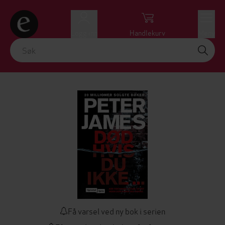
Logg inn
Handlekurv
Meny
Få varsel ved ny bok i serien