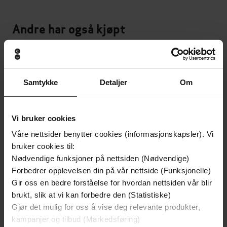
Andre har også kjøpt
Premium
Premium
Vinner av Rivertonprisen
Første gang på tilbud
Samtykke
Detaljer
Om
Vi bruker cookies
Våre nettsider benytter cookies (informasjonskapsler). Vi
bruker cookies til:
Nødvendige funksjoner på nettsiden (Nødvendige)
Forbedrer opplevelsen din på vår nettside (Funksjonelle)
Gir oss en bedre forståelse for hvordan nettsiden vår blir
brukt, slik at vi kan forbedre den (Statistiske)
Gjør det mulig for oss å vise deg relevante produkter,
199,-
349,-
kampanjer og tilbud (Markedsføring)
Minnesota
Utskudd