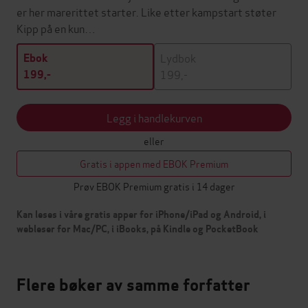
er her marerittet starter. Like etter kampstart støter
Kipp på en kun…
Lydbok
Ebok
199,-
199,-
Legg i handlekurven
eller
Gratis i appen med EBOK Premium
Prøv EBOK Premium gratis i 14 dager
Kan leses i våre gratis apper for iPhone/iPad og Android, i
webleser for Mac/PC, i iBooks, på Kindle og PocketBook
Flere bøker av samme forfatter