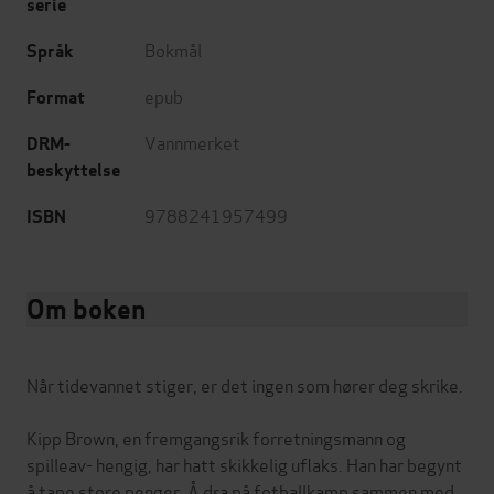
serie
Bokmål
Språk
epub
Format
Vannmerket
DRM-
beskyttelse
9788241957499
ISBN
Om boken
Når tidevannet stiger, er det ingen som hører deg skrike.
Kipp Brown, en fremgangsrik forretningsmann og
spilleav- hengig, har hatt skikkelig uflaks. Han har begynt
å tape store penger. Å dra på fotballkamp sammen med