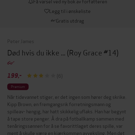
Få varsel ved ny bok av forfatteren
Legg til i ønskeliste
Gratis utdrag
Peter James
Død hvis du ikke ...
(Roy Grace #14)
199,-
(6)
Premium
Når tidevannet stiger, er det ingen som hører deg skrike.
Kipp Brown, en fremgangsrik forretningsmann og
spilleav- hengig, har hatt skikkelig uflaks. Han har begynt
å tape store penger. Å dra på fotballkamp sammen med
tenåringssønnen for å se favorittlaget deres spille, var
ment å skulle være en kjærkommen avveksling. Men det