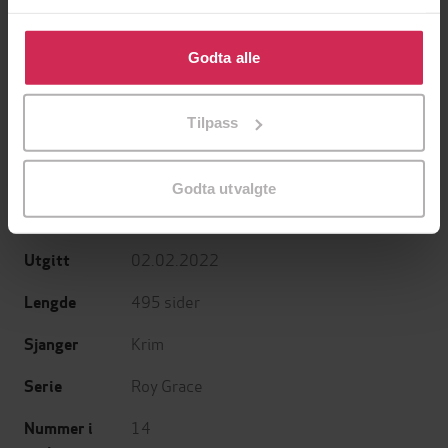
Jo Nesbø
Jørn Lier Horst
Klikk på «Godta alle» for å gi oss ditt samtykke til å
EBOK
EBOK
bruke cookies for alle disse formålene. Du kan også
Godta alle
tilpasse ditt samtykke til spesifikke formål ved å klikke
på «Tilpass». Du kan når som helst trekke tilbake eller
Tilpass
endre ditt samtykke.
Peter James
(forfatter),
Helene Limås
Forfattere
(oversetter)
Godta utvalgte
Vigmostad Bjørke
Forlag
02.02.2022
Utgitt
495
sider
Lengde
Krim
Sjanger
Roy Grace
Serie
14
Nummer i