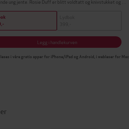
nde ung jente. Rosie Duff er blitt voldtatt og knivstukket og …
Lydbok
bok
399,-
,-
Legg i handlekurven
leses i våre gratis apper for iPhone/iPad og Android, i webleser for Ma
ter