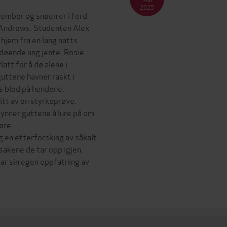
2025
sember og snøen er i ferd
 Andrews. Studenten Alex
hjem fra en lang natts
 døende ung jente. Rosie
att for å dø alene i
guttene havner raskt i
s blod på hendene.
litt av en styrkeprøve.
gynner guttene å lure på om
øre.
ng en etterforsking av såkalt
sakene de tar opp igjen.
har sin egen oppfatning av