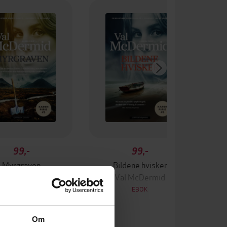
99,-
99,-
Myrgraven
Bildene hvisker
Val McDermid
Val McDermid
EBOK
EBOK
Om