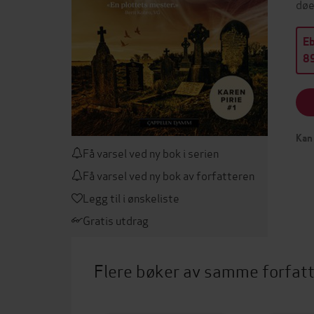
døe
E
89
Kan 
Få varsel ved ny bok i serien
Få varsel ved ny bok av forfatteren
Legg til i ønskeliste
Gratis utdrag
Flere bøker av samme forfat