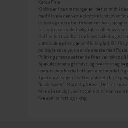
Karen Pirie.
Klokka er fire om morgenen, det er midt i de
med å kvele den vesle skotske landsbyen St
Gilbey og de tre beste vennene hans sjangler 
festing da de bokstavlig talt snubler over en
Duff er blitt voldtatt og knivstukket og etterl
vinterkulda på en gammel kirkegård. De fire 
politiets søkelys, de er de eneste med Rosie
Politi og presse setter de fires vennskap på 
Spekulasjonene går høyt, og hver for seg be
noen av dem kan ha hatt noe med mordet å gj
Tjuefem år seinere setter politiet i Fife i ga
"kalde saker". Mordet på Rosie Duff er en av 
Men nå skal det vise seg at det er noen som 
hva som er rett og riktig.