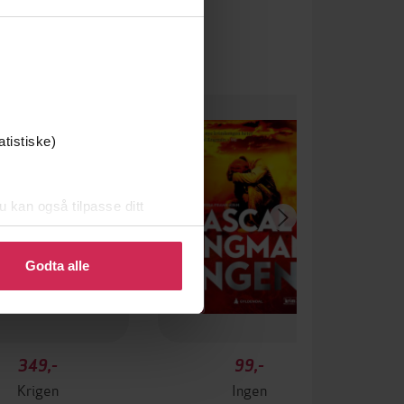
atistiske)
u kan også tilpasse ditt
 eller endre ditt samtykke.
Godta alle
349,-
99,-
Krigen
Ingen