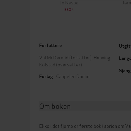
Jo Nesbø
Jørn
EBOK
Forfattere
Utgit
Val McDermid
(forfatter),
Henning
Leng
Kolstad
(oversetter)
Sjang
Cappelen Damm
Forlag
Om boken
Ekko i det fjerne er første bok i serien om 