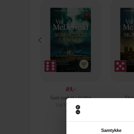
89,-
Som sunket i jorden
Skje
Val McDermid
Val
EBOK
Samtykke