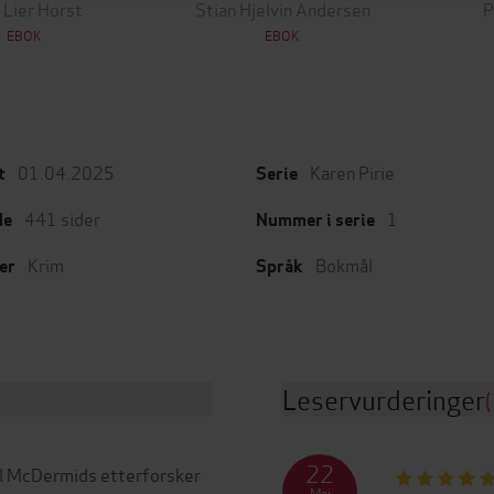
 Lier Horst
Stian Hjelvin Andersen
P
EBOK
EBOK
01.04.2025
Karen Pirie
t
Serie
441
sider
1
de
Nummer i serie
Krim
Bokmål
er
Språk
Leservurderinger
(
22
Val McDermids etterforsker
Mai