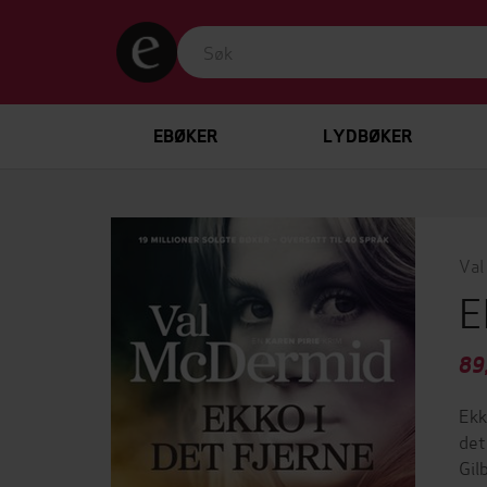
EBØKER
LYDBØKER
Val
E
89
Ekk
det
Gil