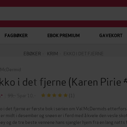
FAGBØKER
EBOK PREMIUM
GAVEKORT
EBØKER
KRIM
EKKO I DET FJERNE
 McDermid
kko i det fjerne
(Karen Pirie
,-
|
99,-
Spar 10,-
(1)
o i det fjerne er første bok i serien om Val McDermids etterfors
 er midt i desember og snøen er i ferd med å kvele den vesle s
bey og de tre beste vennene hans sjangler hjem fra en lang natts 