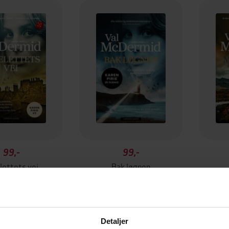
99,-
99,-
lettets vei
Bak løgnen
 McDermid
Val McDermid
EBOK
EBOK
Detaljer