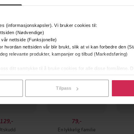
es (informasjonskapsler). Vi bruker cookies til:
mium
Premium
ttsiden (Nødvendige)
g på tilbud
 vår nettside (Funksjonelle)
r hvordan nettsiden vår blir brukt, slik at vi kan forbedre den (St
 deg relevante produkter, kampanjer og tilbud (Markedsføring)
 oss ditt samtykke til å bruke cookies for alle disse formålene. D
l ved å klikke på «Tilpass». Du kan når som helst trekke tilbake
Tilpass
129,-
79,-
Utskudd
En lykkelig familie