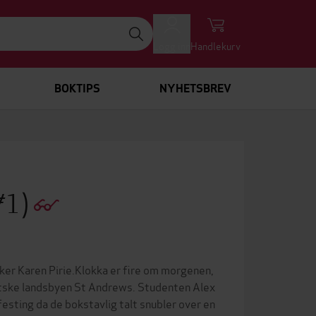
Logg inn
Handlekurv
BOKTIPS
NYHETSBREV
 #1)
ker Karen Pirie.Klokka er fire om morgenen,
kotske landsbyen St Andrews. Studenten Alex
festing da de bokstavlig talt snubler over en