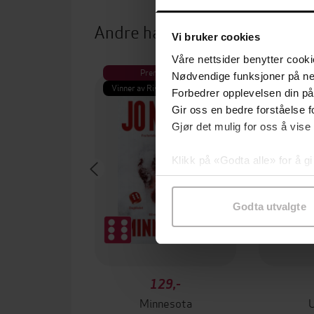
Andre har også kjøpt
Vi bruker cookies
Våre nettsider benytter cooki
Premium
Pre
Nødvendige funksjoner på ne
Vinner av Rivertonprisen
Første gan
Forbedrer opplevelsen din på
Gir oss en bedre forståelse fo
Gjør det mulig for oss å vise
Klikk på «Godta alle» for å gi
samtykke til spesifikke formå
Godta utvalgte
129,-
Minnesota