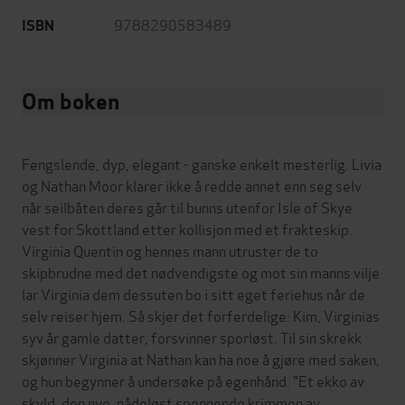
9788290583489
ISBN
Om boken
Fengslende, dyp, elegant - ganske enkelt mesterlig. Livia
og Nathan Moor klarer ikke å redde annet enn seg selv
når seilbåten deres går til bunns utenfor Isle of Skye
vest for Skottland etter kollisjon med et frakteskip.
Virginia Quentin og hennes mann utruster de to
skipbrudne med det nødvendigste og mot sin manns vilje
lar Virginia dem dessuten bo i sitt eget feriehus når de
selv reiser hjem. Så skjer det forferdelige: Kim, Virginias
syv år gamle datter, forsvinner sporløst. Til sin skrekk
skjønner Virginia at Nathan kan ha noe å gjøre med saken,
og hun begynner å undersøke på egenhånd. "Et ekko av
skyld, den nye, nådeløst spennende krimmen av