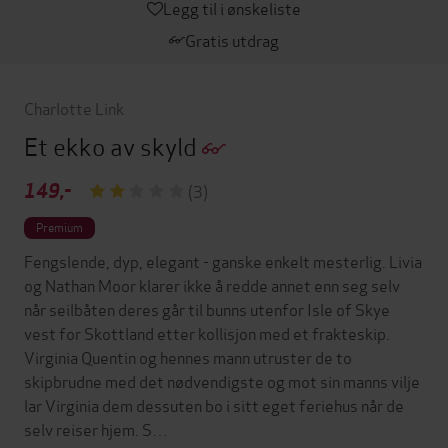
Legg til i ønskeliste
Gratis utdrag
Charlotte Link
Et ekko av skyld
149,-
(3)
Premium
Fengslende, dyp, elegant - ganske enkelt mesterlig. Livia
og Nathan Moor klarer ikke å redde annet enn seg selv
når seilbåten deres går til bunns utenfor Isle of Skye
vest for Skottland etter kollisjon med et frakteskip.
Virginia Quentin og hennes mann utruster de to
skipbrudne med det nødvendigste og mot sin manns vilje
lar Virginia dem dessuten bo i sitt eget feriehus når de
selv reiser hjem. S…