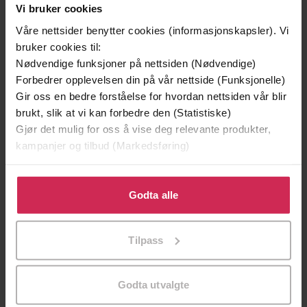
Vi bruker cookies
Våre nettsider benytter cookies (informasjonskapsler). Vi
Premium
bruker cookies til:
Nødvendige funksjoner på nettsiden (Nødvendige)
Forbedrer opplevelsen din på vår nettside (Funksjonelle)
Gir oss en bedre forståelse for hvordan nettsiden vår blir
brukt, slik at vi kan forbedre den (Statistiske)
Gjør det mulig for oss å vise deg relevante produkter,
kampanjer og tilbud (Markedsføring)
Klikk på «Godta alle» for å gi oss ditt samtykke til å
bruke cookies for alle disse formålene. Du kan også
Godta alle
tilpasse ditt samtykke til spesifikke formål ved å klikke
på «Tilpass». Du kan når som helst trekke tilbake eller
Tilpass
endre ditt samtykke.
149,-
39,-
Uten et ord
Kaldere
Linwood Barclay
Torbjørn Grindheim
Godta utvalgte
EBOK
EBOK