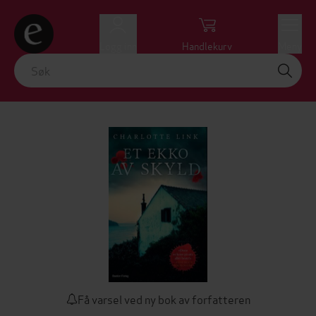
Logg inn
Handlekurv
Meny
Få varsel ved ny bok av forfatteren