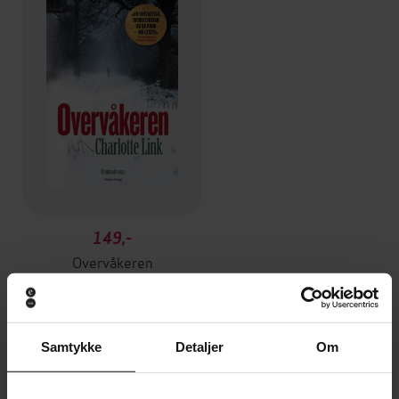
149,-
Overvåkeren
Charlotte Link
EBOK
Samtykke
Detaljer
Om
Andre har også kjøpt