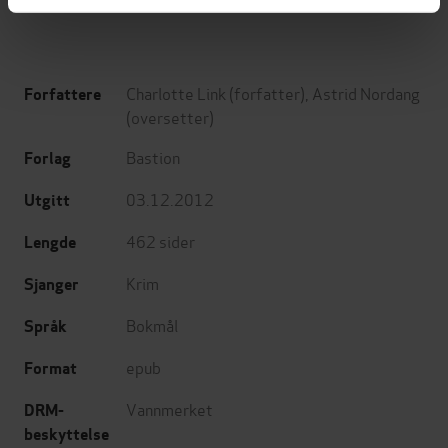
Charlotte Link
(forfatter),
Astrid Nordang
Forfattere
(oversetter)
Bastion
Forlag
03.12.2012
Utgitt
462
sider
Lengde
Krim
Sjanger
Bokmål
Språk
epub
Format
Vannmerket
DRM-
beskyttelse