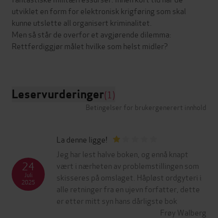
utviklet en form for elektronisk krigføring som skal
kunne utslette all organisert kriminalitet.
Men så står de overfor et avgjørende dilemma:
Rettferdiggjør målet hvilke som helst midler?
Leservurderinger
(1)
Betingelser for brukergenerert innhold
La denne ligge!
Jeg har lest halve boken, og ennå knapt
24
vært i nærheten av problemstillingen som
Juli
skisseres på omslaget. Håpløst ordgyteri i
2025
alle retninger fra en ujevn forfatter, dette
er etter mitt syn hans dårligste bok
Frøy Walberg