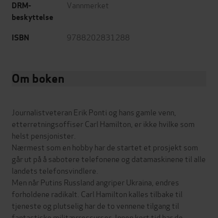
Vannmerket
DRM-
beskyttelse
9788202831288
ISBN
Om boken
Journalistveteran Erik Ponti og hans gamle venn,
etterretningsoffiser Carl Hamilton, er ikke hvilke som
helst pensjonister.
Nærmest som en hobby har de startet et prosjekt som
går ut på å sabotere telefonene og datamaskinene til alle
landets telefonsvindlere.
Men når Putins Russland angriper Ukraina, endres
forholdene radikalt. Carl Hamilton kalles tilbake til
tjeneste og plutselig har de to vennene tilgang til
fantastiske militærressurser. Innen kort tid har de