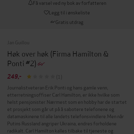
Få varsel ved ny bok av forfatteren
Legg til i ønskeliste
Gratis utdrag
Jan Guillou
Høk over høk
(Firma Hamilton &
Ponti #2)
249,-
(1)
Journalistveteran Erik Ponti og hans gamle venn,
etterretningsoffiser Carl Hamilton, er ikke hvilke som
helst pensjonister.Nærmest som en hobby har de startet
et prosjekt som går ut på å sabotere telefonene og
datamaskinene til alle landets telefonsvindlere.Men når
Putins Russland angriper Ukraina, endres forholdene
radikalt. Carl Hamilton kalles tilbake til tjeneste og