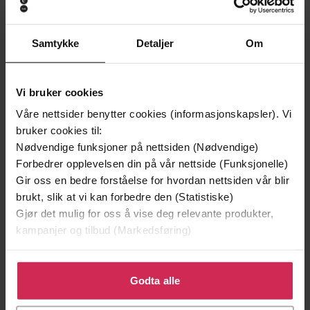
Vinner av Rivertonprisen
Første gang på tilbud
Samtykke
Detaljer
Om
Vi bruker cookies
Våre nettsider benytter cookies (informasjonskapsler). Vi
bruker cookies til:
Nødvendige funksjoner på nettsiden (Nødvendige)
Forbedrer opplevelsen din på vår nettside (Funksjonelle)
Gir oss en bedre forståelse for hvordan nettsiden vår blir
brukt, slik at vi kan forbedre den (Statistiske)
199,-
349,-
Gjør det mulig for oss å vise deg relevante produkter,
Minnesota
Utskudd
kampanjer og tilbud (Markedsføring)
Jo Nesbø
Jørn Lier Horst
EBOK
EBOK
Klikk på «Godta alle» for å gi oss ditt samtykke til å
bruke cookies for alle disse formålene. Du kan også
Godta alle
tilpasse ditt samtykke til spesifikke formål ved å klikke