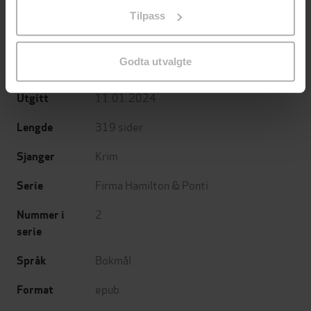
på «Tilpass». Du kan når som helst trekke tilbake eller
Tilpass
endre ditt samtykke.
Jan Guillou
(forfatter),
Bodil Engen
Forfattere
(oversetter)
Godta utvalgte
Cappelen Damm
Forlag
11.01.2024
Utgitt
319
sider
Lengde
Krim
Sjanger
Firma Hamilton & Ponti
Serie
2
Nummer i
serie
Bokmål
Språk
epub
Format