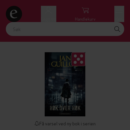
Logg inn
Handlekurv
Meny
Få varsel ved ny bok i serien