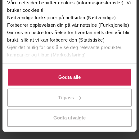
Våre nettsider benytter cookies (informasjonskapsler). Vi
bruker cookies til:
Nødvendige funksjoner på nettsiden (Nødvendige)
Forbedrer opplevelsen din på vår nettside (Funksjonelle)
Gir oss en bedre forståelse for hvordan nettsiden vår blir
brukt, slik at vi kan forbedre den (Statistiske)
Gjør det mulig for oss å vise deg relevante produkter,
kampanjer og tilbud (Markedsføring)
Klikk på «Godta alle» for å gi oss ditt samtykke til å
bruke cookies for alle disse formålene. Du kan også
Godta alle
tilpasse ditt samtykke til spesifikke formål ved å klikke
229,-
229,-
på «Tilpass». Du kan når som helst trekke tilbake eller
Tilpass
endre ditt samtykke.
Steinhuggeren
Ulykkesfuglen
Camilla Läckberg
Camilla Läckberg
EBOK
EBOK
Godta utvalgte