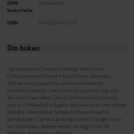
Vannmerket
DRM-
beskyttelse
9788205407626
ISBN
Om boken
Isprinsessen er Camilla Läckbergs første bok i
Fjällbacka-serien.En eldre fisker finner Alexandra
Wijkner med oppkuttede pulsårer i badekaret i
barndomshjemmet. Han styrter ut og kaster seg over
den første han møter. Det er forfatteren Erica Falck,
som er i Fjällbacka for å gjøre opp boet etter sine avdøde
foreldre. Alexandra er hennes bestevenninne fra
barndommen. Camilla Läckberg er en av Sveriges mest
lest forfattere. Bøkene hennes er solgt i over 30