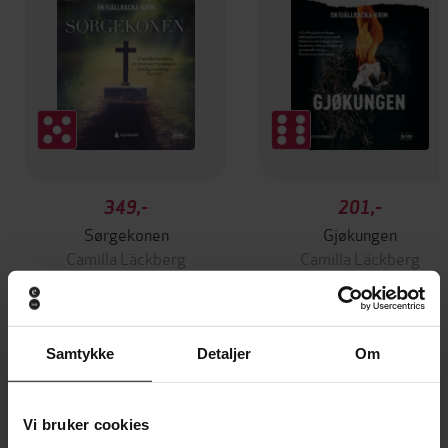
349,-
201,-
Sørgekonen
Gjøkungen
Camilla Läckberg
Camilla Läckberg
EBOK
EBOK
Samtykke
Detaljer
Om
Andre har også kjøpt
Vi bruker cookies