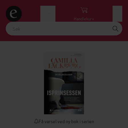
Logg inn
Handlekurv
Meny
Få varsel ved ny bok i serien