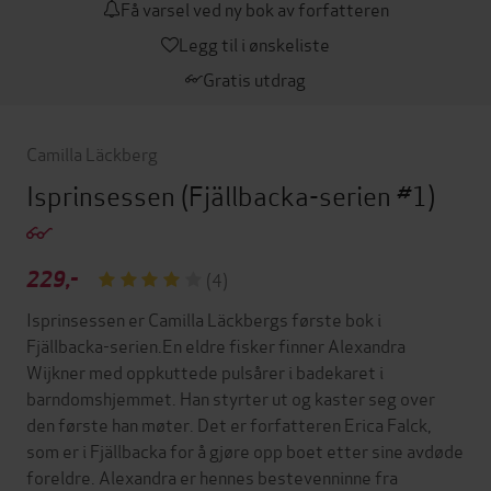
Få varsel ved ny bok av forfatteren
Legg til i ønskeliste
Gratis utdrag
Camilla Läckberg
Isprinsessen
(Fjällbacka-serien #1)
229,-
(4)
Isprinsessen er Camilla Läckbergs første bok i
Fjällbacka-serien.En eldre fisker finner Alexandra
Wijkner med oppkuttede pulsårer i badekaret i
barndomshjemmet. Han styrter ut og kaster seg over
den første han møter. Det er forfatteren Erica Falck,
som er i Fjällbacka for å gjøre opp boet etter sine avdøde
foreldre. Alexandra er hennes bestevenninne fra