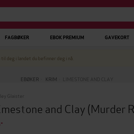
FAGBØKER
EBOK PREMIUM
GAVEKORT
 til deg i landet du befinner deg i nå.
EBØKER
KRIM
LIMESTONE AND CLAY
ley Glaister
imestone and Clay
(Murder 
,-