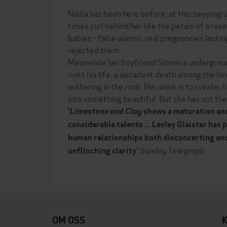
Nadia has been here before, at this seeping-
times curl behind her like the petals of a rose
babies - false alarms, real pregnancies lastin
rejected them.
Meanwhile her boyfriend Simon is undergrou
risks his life, a decadent death among the li
withering in the rock. Her work is to create, 
into something beautiful. But she has not the 
'
Limestone and Clay
shows a maturation and
considerable talents ... Lesley Glaister has 
human relationships both disconcerting and
Sunday Telegraph
unflinching clarity'
OM OSS