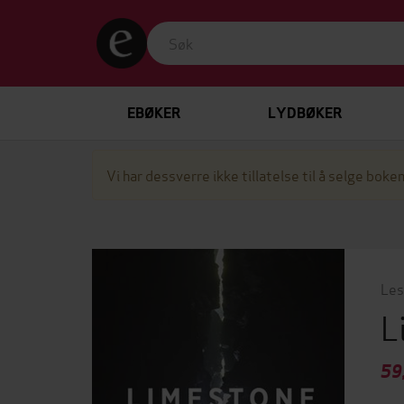
EBØKER
LYDBØKER
Vi har dessverre ikke tillatelse til å selge boken
Les
L
59