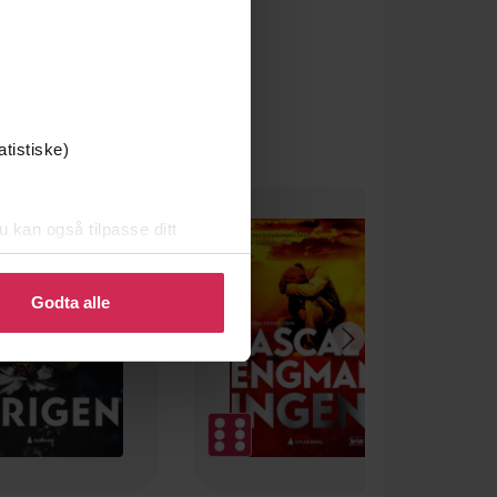
atistiske)
u kan også tilpasse ditt
 eller endre ditt samtykke.
Godta alle