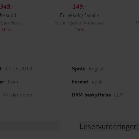
349,-
149,-
Utskudd
En lykkelig familie
 Lier Horst
Stian Hjelvin Andersen
P
EBOK
EBOK
14.08.2013
English
t
Språk
Krim
epub
er
Format
Murder Room
LCP
DRM-beskyttelse
Leservurderinger
(