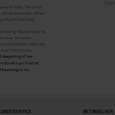
Inge
away of hope. The other
, all the memories, all her
g only until her body
nd caving. Nadia knows he
mestone, his bones
to mould leather-hard clay
heart for it today.
 deepening of her
produced a portrait of
 haunting in its
KUNDESERVICE
BETINGELSER