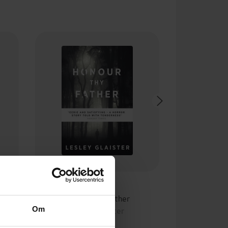
59,-
Honour Thy Father
Lesley Glaister
Om
EBOK