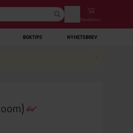
Logg inn
Handlekurv
BOKTIPS
NYHETSBREV
Lukk
×
Room)