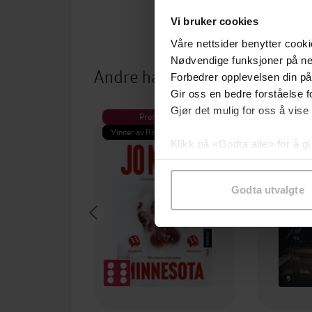
Vi bruker cookies
Våre nettsider benytter cooki
Nødvendige funksjoner på ne
Andre har også kjøpt
Forbedrer opplevelsen din på
Gir oss en bedre forståelse fo
Gjør det mulig for oss å vise
Premium
Pre
Vinner av Rivertonprisen
Første gan
Klikk på «Godta alle» for å gi
samtykke til spesifikke formå
Godta utvalgte