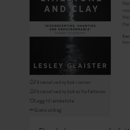
Nad
ros
Mea
the
Kan 
Kan 
Få varsel ved ny bok i serien
Få varsel ved ny bok av forfatteren
Legg til i ønskeliste
Gratis utdrag