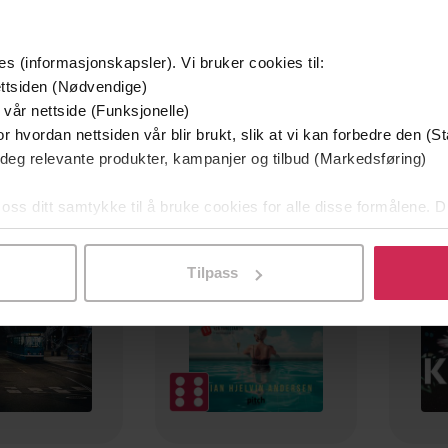
es (informasjonskapsler). Vi bruker cookies til:
ttsiden (Nødvendige)
 vår nettside (Funksjonelle)
r hvordan nettsiden vår blir brukt, slik at vi kan forbedre den (St
 deg relevante produkter, kampanjer og tilbud (Markedsføring)
mium
Premium
g på tilbud
 oss ditt samtykke til å bruke cookies for alle disse formålene. D
l ved å klikke på «Tilpass». Du kan når som helst trekke tilbake
Tilpass