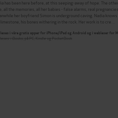
ia has been here before, at this seeping-away of hope. The other 
e, all the memories, all her babies - false alarms, real pregnancie
nwhile her boyfriend Simon is underground caving. Nadia knows h
 limestone, his bones withering in the rock. Her work is to cre…
leses i våre gratis apper for iPhone/iPad og Android og i webleser for
leses i iBooks, på PC, Kindle og PocketBook