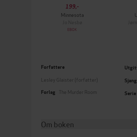
199,-
Minnesota
Jo Nesbø
Jørn
EBOK
Forfattere
Utgit
Lesley Glaister
(forfatter)
Sjang
The Murder Room
Forlag
Serie
Om boken