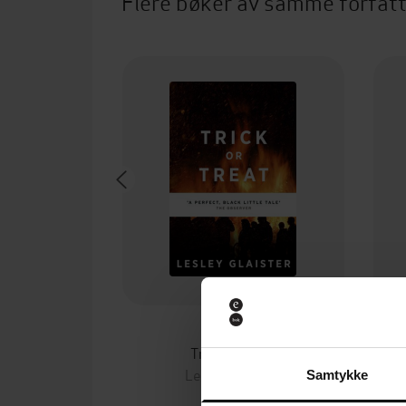
Flere bøker av samme forfat
59,-
Trick or Treat
Lesley Glaister
Samtykke
EBOK