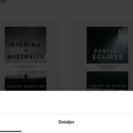
ter
59,-
59,-
Digging to Australia
Partial Eclipse
Lesley Glaister
Lesley Glaister
Detaljer
EBOK
EBOK