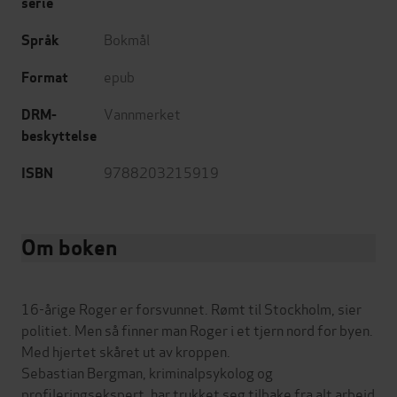
serie
Bokmål
Språk
epub
Format
Vannmerket
DRM-
beskyttelse
9788203215919
ISBN
Om boken
16-årige Roger er forsvunnet. Rømt til Stockholm, sier
politiet. Men så finner man Roger i et tjern nord for byen.
Med hjertet skåret ut av kroppen.
Sebastian Bergman, kriminalpsykolog og
profileringsekspert, har trukket seg tilbake fra alt arbeid