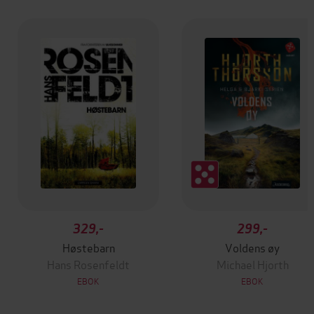
329,-
299,-
Høstebarn
Voldens øy
Hans Rosenfeldt
Michael Hjorth
EBOK
EBOK