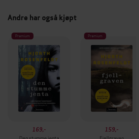
Andre har også kjøpt
Premium
Premium
169,-
159,-
Den stumme jenta
Fjellgraven