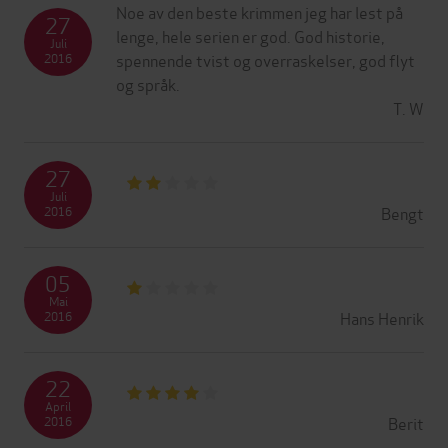
Noe av den beste krimmen jeg har lest på
27
lenge, hele serien er god. God historie,
Juli
spennende tvist og overraskelser, god flyt
2016
og språk.
T. W
27
Juli
Bengt
2016
05
Mai
Hans Henrik
2016
22
April
Berit
2016