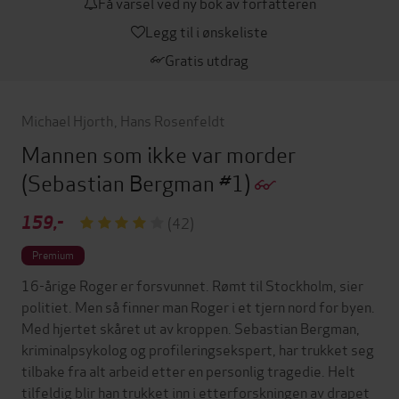
Få varsel ved ny bok av forfatteren
Legg til i ønskeliste
Gratis utdrag
Michael Hjorth
,
Hans Rosenfeldt
Mannen som ikke var morder
(Sebastian Bergman #1)
159,-
(42)
Premium
16-årige Roger er forsvunnet. Rømt til Stockholm, sier
politiet. Men så finner man Roger i et tjern nord for byen.
Med hjertet skåret ut av kroppen. Sebastian Bergman,
kriminalpsykolog og profileringsekspert, har trukket seg
tilbake fra alt arbeid etter en personlig tragedie. Helt
tilfeldig blir han trukket inn i etterforskningen av drapet