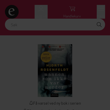
Logg inn
Handlekurv
Meny
Få varsel ved ny bok i serien