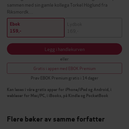
sammen med sin gamle kollega Torkel Höglund fra
Riksmordk…
Lydbok
Ebok
169,-
159,-
Legg i handlekurven
eller
Gratis i appen med EBOK Premium
Prøv EBOK Premium gratis i 14 dager
Kan leses i våre gratis apper for iPhone/iPad og Android, i
webleser for Mac/PC, i iBooks, på Kindle og PocketBook
Flere bøker av samme forfatter