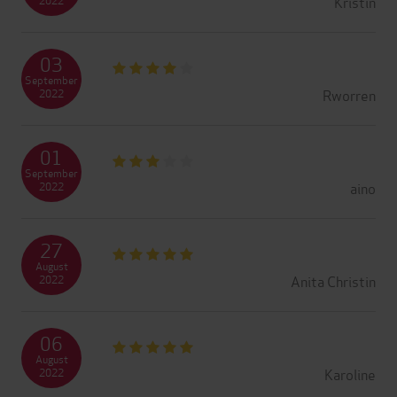
Kristin
03
September
Rworren
2022
01
September
aino
2022
27
August
Anita Christin
2022
06
August
Karoline
2022