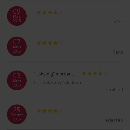
09
Mars
Kåre
2015
07
Mars
Karin
2015
"Uskyldig" morder...:-)
03
Mars
Bra, bok - go påskekrim
2015
Bernhard
25
Februar
Terjestep
2015