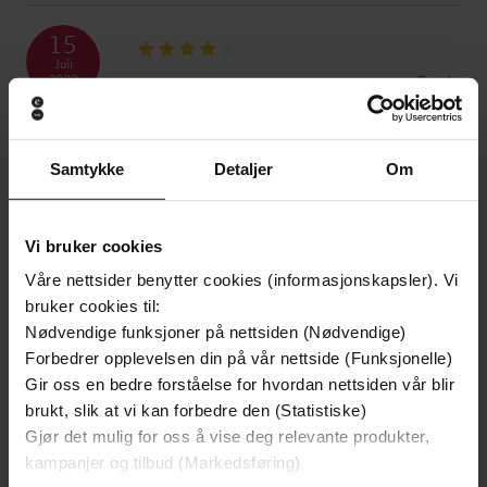
15
Juli
Trude
2022
22
Samtykke
Detaljer
Om
Mai
Evy
2022
Vi bruker cookies
12
Våre nettsider benytter cookies (informasjonskapsler). Vi
Mai
bruker cookies til:
Roy
2022
Nødvendige funksjoner på nettsiden (Nødvendige)
Forbedrer opplevelsen din på vår nettside (Funksjonelle)
06
Gir oss en bedre forståelse for hvordan nettsiden vår blir
Mai
brukt, slik at vi kan forbedre den (Statistiske)
Kenneth
2022
Gjør det mulig for oss å vise deg relevante produkter,
kampanjer og tilbud (Markedsføring)