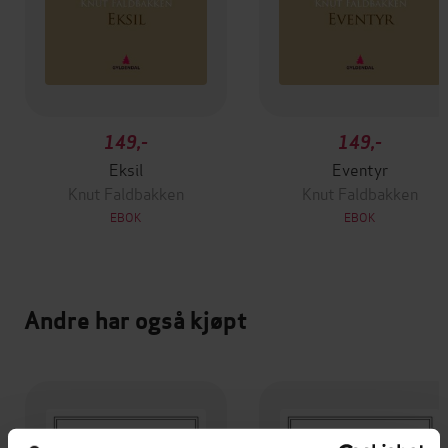
149,-
149,-
Eksil
Eventyr
Knut Faldbakken
Knut Faldbakken
EBOK
EBOK
Andre har også kjøpt