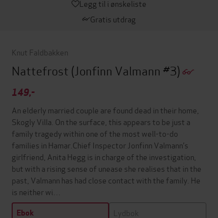
Legg til i ønskeliste
Gratis utdrag
Knut Faldbakken
Nattefrost
(Jonfinn Valmann #3)
149,-
An elderly married couple are found dead in their home,
Skogly Villa. On the surface, this appears to be just a
family tragedy within one of the most well-to-do
families in Hamar.Chief Inspector Jonfinn Valmann’s
girlfriend, Anita Hegg is in charge of the investigation,
but with a rising sense of unease she realises that in the
past, Valmann has had close contact with the family. He
is neither wi…
Lydbok
Ebok