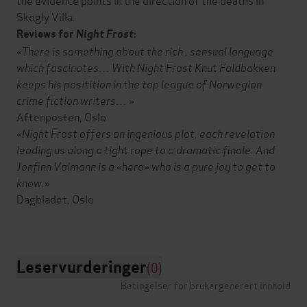
Skogly Villa.
Reviews for
Night Frost
:
«There is something about the rich , sensual language
which fascinates… With Night Frost Knut Faldbakken
keeps his positition in the top league of Norwegian
crime fiction writers… »
Aftenposten, Oslo
«Night Frost offers an ingenious plot, each revelation
leading us along a tight rope to a dramatic finale. And
Jonfinn Valmann is a «hero» who is a pure joy to get to
know.»
Dagbladet, Oslo
Leservurderinger
(0)
Betingelser for brukergenerert innhold