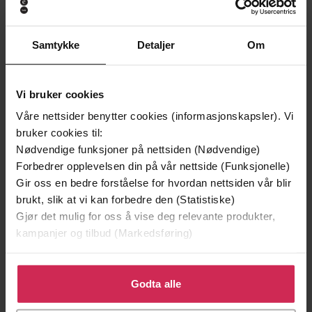
Samtykke
Detaljer
Om
Vi bruker cookies
Våre nettsider benytter cookies (informasjonskapsler). Vi
bruker cookies til:
Nødvendige funksjoner på nettsiden (Nødvendige)
149,-
149,-
Forbedrer opplevelsen din på vår nettside (Funksjonelle)
Totem
Grensen
Gir oss en bedre forståelse for hvordan nettsiden vår blir
Knut Faldbakken
Knut Faldbakken
brukt, slik at vi kan forbedre den (Statistiske)
EBOK
EBOK
Gjør det mulig for oss å vise deg relevante produkter,
kampanjer og tilbud (Markedsføring)
Klikk på «Godta alle» for å gi oss ditt samtykke til å
bruke cookies for alle disse formålene. Du kan også
Godta alle
kriminalroman
Undertittel
tilpasse ditt samtykke til spesifikke formål ved å klikke