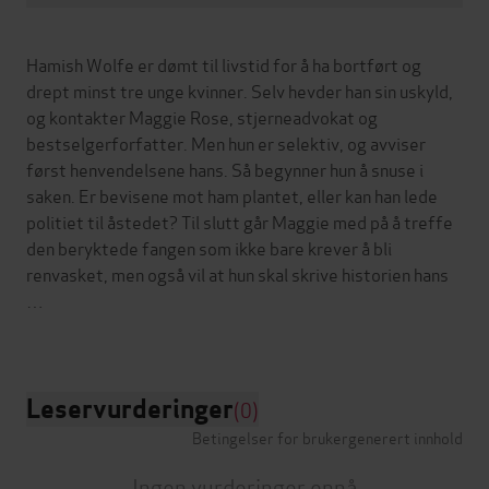
Hamish Wolfe er dømt til livstid for å ha bortført og
drept minst tre unge kvinner. Selv hevder han sin uskyld,
og kontakter Maggie Rose, stjerneadvokat og
bestselgerforfatter. Men hun er selektiv, og avviser
først henvendelsene hans. Så begynner hun å snuse i
saken. Er bevisene mot ham plantet, eller kan han lede
politiet til åstedet? Til slutt går Maggie med på å treffe
den beryktede fangen som ikke bare krever å bli
renvasket, men også vil at hun skal skrive historien hans
…
Leservurderinger
(0)
Betingelser for brukergenerert innhold
Ingen vurderinger ennå