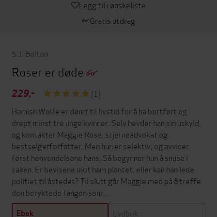
Legg til i ønskeliste
Gratis utdrag
S.J. Bolton
Roser er døde
229,-
(1)
Hamish Wolfe er dømt til livstid for å ha bortført og
drept minst tre unge kvinner. Selv hevder han sin uskyld,
og kontakter Maggie Rose, stjerneadvokat og
bestselgerforfatter. Men hun er selektiv, og avviser
først henvendelsene hans. Så begynner hun å snuse i
saken. Er bevisene mot ham plantet, eller kan han lede
politiet til åstedet? Til slutt går Maggie med på å treffe
den beryktede fangen som…
Lydbok
Ebok