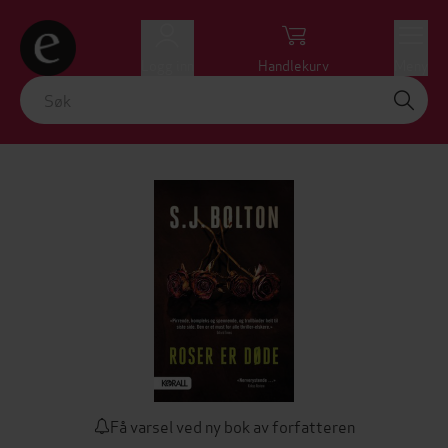
Logg inn
Handlekurv
Meny
Få varsel ved ny bok av forfatteren