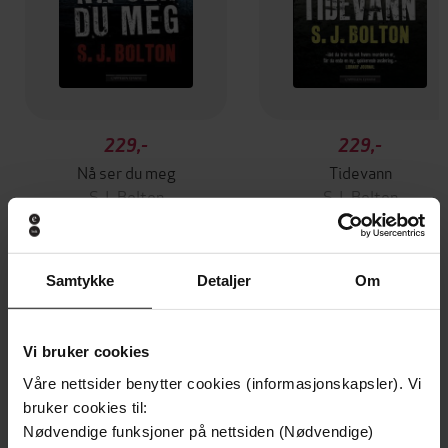
229,-
229,-
Nå ser du meg
Tidevann
S.J. Bolton
S.J. Bolton
EBOK
EBOK
Samtykke
Detaljer
Om
Andre har også kjøpt
Vi bruker cookies
Premium
Premium
Våre nettsider benytter cookies (informasjonskapsler). Vi
bruker cookies til:
Nødvendige funksjoner på nettsiden (Nødvendige)