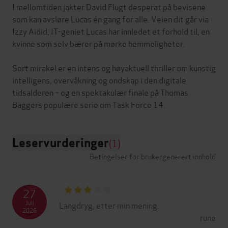
I mellomtiden jakter David Flugt desperat på bevisene
som kan avsløre Lucas én gang for alle. Veien dit går via
Izzy Aidid, IT-geniet Lucas har innledet et forhold til, en
kvinne som selv bærer på mørke hemmeligheter.
Sort mirakel er en intens og høyaktuell thriller om kunstig
intelligens, overvåkning og ondskap i den digitale
tidsalderen – og en spektakulær finale på Thomas
Leservurderinger
(1)
Betingelser for brukergenerert innhold
27
Juli
Langdryg, etter min mening.
2026
rune