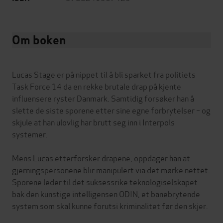
Om boken
Lucas Stage er på nippet til å bli sparket fra politiets
Task Force 14 da en rekke brutale drap på kjente
influensere ryster Danmark. Samtidig forsøker han å
slette de siste sporene etter sine egne forbrytelser – og
skjule at han ulovlig har brutt seg inn i Interpols
systemer.
Mens Lucas etterforsker drapene, oppdager han at
gjerningspersonene blir manipulert via det mørke nettet.
Sporene leder til det suksessrike teknologiselskapet
bak den kunstige intelligensen ODIN, et banebrytende
system som skal kunne forutsi kriminalitet før den skjer.