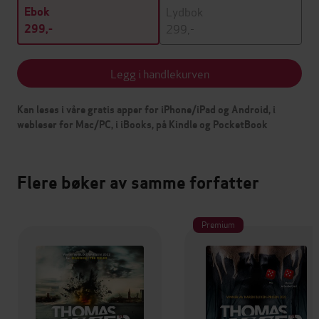
Lydbok
Ebok
299,-
299,-
Legg i handlekurven
Kan leses i våre gratis apper for iPhone/iPad og Android, i
webleser for Mac/PC, i iBooks, på Kindle og PocketBook
Flere bøker av samme forfatter
Premium