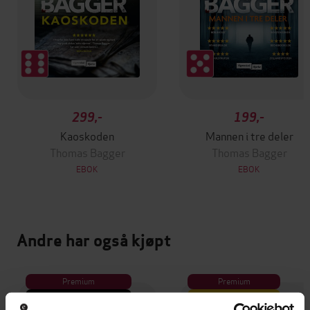
299,-
199,-
Kaoskoden
Mannen i tre deler
Thomas Bagger
Thomas Bagger
EBOK
EBOK
Andre har også kjøpt
Premium
Premium
Vinner av Rivertonprisen
Første gang på tilbud