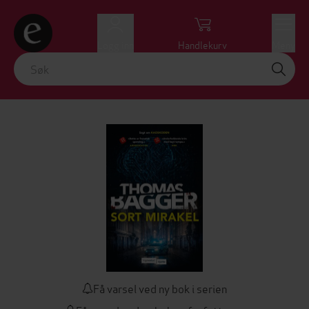
Logg inn
Handlekurv
Meny
Få varsel ved ny bok i serien