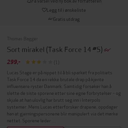
Få varsel ved ny bok av forfatteren
Legg til i ønskeliste
Gratis utdrag
Thomas Bagger
Sort mirakel
(Task Force 14 #5)
299,-
(1)
Lucas Stage er på nippet til å bli sparket fra politiets
Task Force 14 da en rekke brutale drap på kjente
influensere ryster Danmark. Samtidig forsøker han å
slette de siste sporene etter sine egne forbrytelser – og
skjule at han ulovlig har brutt seg inn i Interpols
systemer. Mens Lucas etterforsker drapene, oppdager
han at gjerningspersonene blir manipulert via det mørke
nettet. Sporene leder …