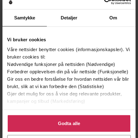
Samtykke
Detaljer
Om
Vi bruker cookies
Våre nettsider benytter cookies (informasjonskapsler). Vi
bruker cookies til:
Nødvendige funksjoner på nettsiden (Nødvendige)
Forbedrer opplevelsen din på vår nettside (Funksjonelle)
Gir oss en bedre forståelse for hvordan nettsiden vår blir
199,-
349,-
brukt, slik at vi kan forbedre den (Statistiske)
Minnesota
Utskudd
Gjør det mulig for oss å vise deg relevante produkter,
Jo Nesbø
Jørn Lier Horst
kampanjer og tilbud (Markedsføring)
EBOK
EBOK
Klikk på «Godta alle» for å gi oss ditt samtykke til å
bruke cookies for alle disse formålene. Du kan også
Godta alle
tilpasse ditt samtykke til spesifikke formål ved å klikke
Thomas Bagger
(forfatter),
Anlaug Lia
Forfattere
på «Tilpass». Du kan når som helst trekke tilbake eller