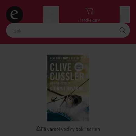
Logg inn
Handlekurv
Meny
Få varsel ved ny bok i serien