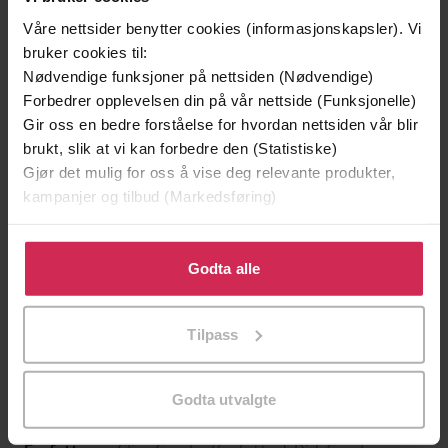
Våre nettsider benytter cookies (informasjonskapsler). Vi
bruker cookies til:
Nødvendige funksjoner på nettsiden (Nødvendige)
Forbedrer opplevelsen din på vår nettside (Funksjonelle)
Gir oss en bedre forståelse for hvordan nettsiden vår blir
brukt, slik at vi kan forbedre den (Statistiske)
Gjør det mulig for oss å vise deg relevante produkter,
kampanjer og tilbud (Markedsføring)
Klikk på «Godta alle» for å gi oss ditt samtykke til å
129,-
129,-
bruke cookies for alle disse formålene. Du kan også
Godta alle
Minnesota
Utskudd
tilpasse ditt samtykke til spesifikke formål ved å klikke
Jo Nesbø
Jørn Lier Horst
på «Tilpass». Du kan når som helst trekke tilbake eller
Tilpass
endre ditt samtykke.
EBOK
EBOK
Godta utvalgte