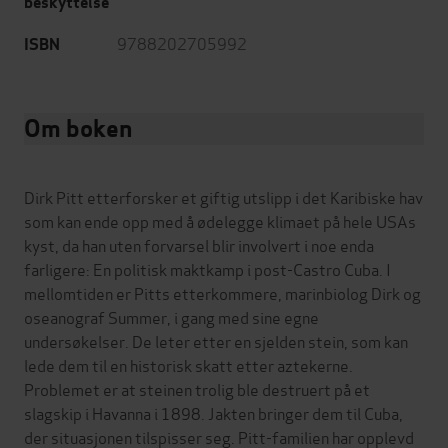
beskyttelse
9788202705992
ISBN
Om boken
Dirk Pitt etterforsker et giftig utslipp i det Karibiske hav
som kan ende opp med å ødelegge klimaet på hele USAs
kyst, da han uten forvarsel blir involvert i noe enda
farligere: En politisk maktkamp i post-Castro Cuba. I
mellomtiden er Pitts etterkommere, marinbiolog Dirk og
oseanograf Summer, i gang med sine egne
undersøkelser. De leter etter en sjelden stein, som kan
lede dem til en historisk skatt etter aztekerne.
Problemet er at steinen trolig ble destruert på et
slagskip i Havanna i 1898. Jakten bringer dem til Cuba,
der situasjonen tilspisser seg. Pitt-familien har opplevd