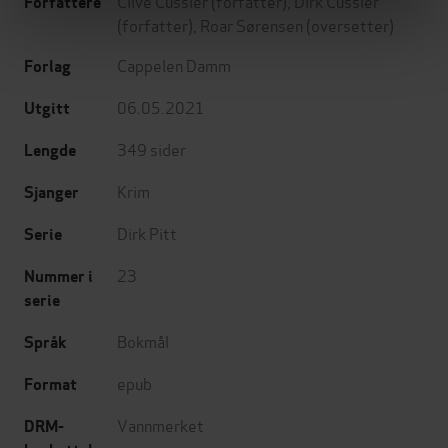
Clive Cussler
(forfatter),
Dirk Cussler
Forfattere
(forfatter),
Roar Sørensen
(oversetter)
Cappelen Damm
Forlag
06.05.2021
Utgitt
349
sider
Lengde
Krim
Sjanger
Dirk Pitt
Serie
23
Nummer i
serie
Bokmål
Språk
epub
Format
Vannmerket
DRM-