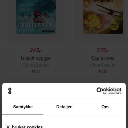
249,-
179,-
Iskaldt oppgjør
Opprørerne
Clive Cussler
Clive Cussler
EBOK
EBOK
Andre har også kjøpt
Samtykke
Detaljer
Om
Premium
Premium
Vinner av Rivertonprisen
Første gang på tilbud
Vi bruker cookies