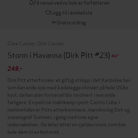
Få varsel ved ny bok av forfatteren
Legg til i ønskeliste
Gratis utdrag
Clive Cussler
,
Dirk Cussler
Storm i Havanna
(Dirk Pitt #23)
249,-
Dirk Pitt etterforsker et giftig utslipp i det Karibiske hav
som kan ende opp med å ødelegge klimaet på hele USAs
kyst, da han uten forvarsel blir involvert i noe enda
farligere: En politisk maktkamp i post-Castro Cuba. I
mellomtiden er Pitts etterkommere, marinbiolog Dirk og
oseanograf Summer, i gang med sine egne
undersøkelser. De leter etter en sjelden stein, som kan
lede dem til en historisk …