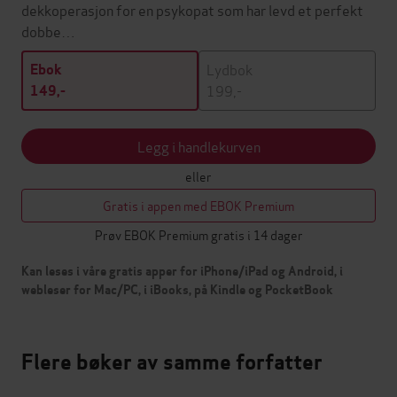
dekkoperasjon for en psykopat som har levd et perfekt
dobbe…
Lydbok
Ebok
199,-
149,-
Legg i handlekurven
eller
Gratis i appen med EBOK Premium
Prøv EBOK Premium gratis i 14 dager
Kan leses i våre gratis apper for iPhone/iPad og Android, i
webleser for Mac/PC, i iBooks, på Kindle og PocketBook
Flere bøker av samme forfatter