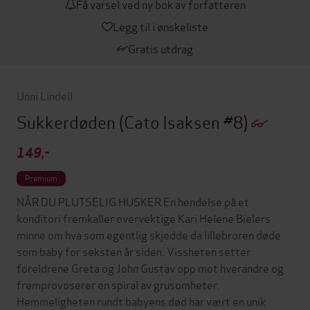
Få varsel ved ny bok av forfatteren
Legg til i ønskeliste
Gratis utdrag
Unni Lindell
Sukkerdøden
(Cato Isaksen #8)
149,-
Premium
NÅR DU PLUTSELIG HUSKER En hendelse på et
konditori fremkaller overvektige Kari Helene Bielers
minne om hva som egentlig skjedde da lillebroren døde
som baby for seksten år siden. Vissheten setter
foreldrene Greta og John Gustav opp mot hverandre og
fremprovoserer en spiral av grusomheter.
Hemmeligheten rundt babyens død har vært en unik