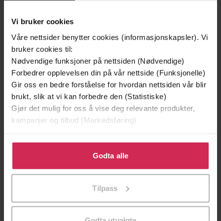
Vi bruker cookies
Andre har også kjøpt
Våre nettsider benytter cookies (informasjonskapsler). Vi
bruker cookies til:
Premium
Premium
Nødvendige funksjoner på nettsiden (Nødvendige)
Vinner av Rivertonprisen
Første gang på tilbud
Forbedrer opplevelsen din på vår nettside (Funksjonelle)
Gir oss en bedre forståelse for hvordan nettsiden vår blir
brukt, slik at vi kan forbedre den (Statistiske)
Gjør det mulig for oss å vise deg relevante produkter,
kampanjer og tilbud (Markedsføring)
Klikk på «Godta alle» for å gi oss ditt samtykke til å
bruke cookies for alle disse formålene. Du kan også
Godta alle
tilpasse ditt samtykke til spesifikke formål ved å klikke
på «Tilpass». Du kan når som helst trekke tilbake eller
Tilpass
endre ditt samtykke.
129,-
129,-
Minnesota
Utskudd
Godta utvalgte