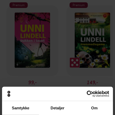
Premium
Premium
99,-
149,-
Dukken i tauet
Fremmedlegeme
Unni Lindell
Unni Lindell
EBOK
EBOK
Samtykke
Detaljer
Om