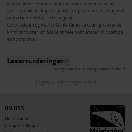
grusomheter. Hemmeligheten rundt babyens død har
vært en unik dekkoperasjon for en psykopat som har levd
et perfekt dobbeltliv i mange år.
Cato Isaksen og Marian Dahle får et så uvanlig krevende
kriminalmysterium å løse at hele politietaten blir satt på
Leservurderinger
(0)
Betingelser for brukergenerert innhold
Ingen vurderinger ennå
OM OSS
Om Ebok.no
Ledige stillinger