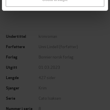
Jo Nesbø
Jørn Lier Horst
EBOK
EBOK
krimroman
Undertittel
Unni Lindell
(forfatter)
Forfattere
Bonnier norsk forlag
Forlag
01.03.2023
Utgitt
427
sider
Lengde
Krim
Sjanger
Cato Isaksen
Serie
8
Nummer i serie