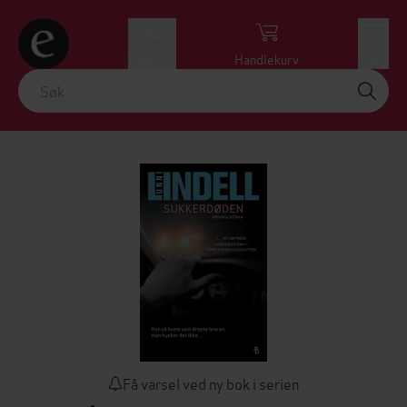
Logg inn
Handlekurv
Meny
Få varsel ved ny bok i serien