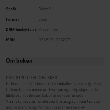
Bokmål
Språk
epub
Format
Vannmerket
DRM-beskyttelse
9788234715877
ISBN
Om boken
NÅR DU PLUTSELIG HUSKER
En hendelse på et konditori fremkaller overvektige Kari
Helene Bielers minne om hva som egentlig skjedde da
lillebroren døde som baby for seksten år siden.
Vissheten setter foreldrene Greta og John Gustav opp
mot hverandre og fremprovoserer en spiral av