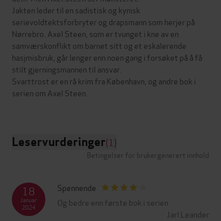
Jakten leder til en sadistisk og kynisk
serievoldtektsforbryter og drapsmann som herjer på
Nørrebro. Axel Steen, som er tvunget i kne av en
samværskonflikt om barnet sitt og et eskalerende
hasjmisbruk, går lenger enn noen gang i forsøket på å få
stilt gjerningsmannen til ansvar.
Svarttrost er en rå krim fra København, og andre bok i
serien om Axel Steen.
Leservurderinger
(1)
Betingelser for brukergenerert innhold
Spennende
18
Januar
Og bedre enn første bok i serien
2024
Jarl Leander