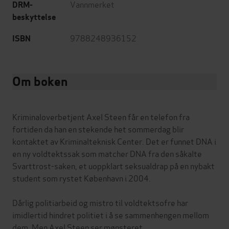
Vannmerket
DRM-
beskyttelse
9788248936152
ISBN
Om boken
Kriminaloverbetjent Axel Steen får en telefon fra
fortiden da han en stekende het sommerdag blir
kontaktet av Kriminalteknisk Center. Det er funnet DNA i
en ny voldtektssak som matcher DNA fra den såkalte
Svarttrost-saken, et uoppklart seksualdrap på en nybakt
student som rystet København i 2004.
Dårlig politiarbeid og mistro til voldtektsofre har
imidlertid hindret politiet i å se sammenhengen mellom
dem. Men Axel Steen ser mønsteret.