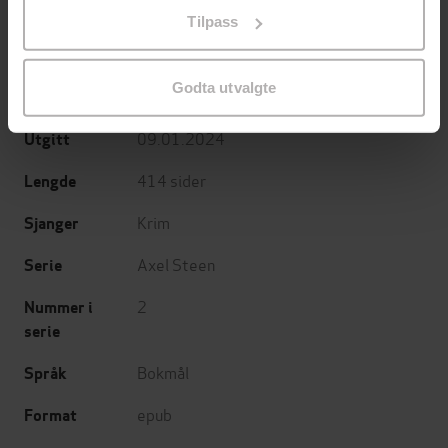
på «Tilpass». Du kan når som helst trekke tilbake eller
Tilpass
endre ditt samtykke.
Jesper Stein
(forfatter),
Tore Sand
Forfattere
(oversetter)
Godta utvalgte
Kagge
Forlag
09.01.2024
Utgitt
414
sider
Lengde
Krim
Sjanger
Axel Steen
Serie
2
Nummer i
serie
Bokmål
Språk
epub
Format