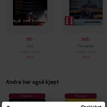
99,-
349,-
Uro
Forræder
Jesper Stein
Jesper Stein
EBOK
EBOK
Andre har også kjøpt
Premium
Premium
Vinner av Rivertonprisen
Første gang på tilbud