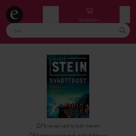
Logg inn
Handlekurv
Meny
Få varsel ved ny bok i serien
Få varsel ved ny bok av forfatteren