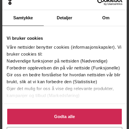
Samtykke
Detaljer
Om
Vi bruker cookies
Våre nettsider benytter cookies (informasjonskapsler). Vi
bruker cookies til:
Nødvendige funksjoner på nettsiden (Nødvendige)
Forbedrer opplevelsen din på vår nettside (Funksjonelle)
199,-
349,-
Gir oss en bedre forståelse for hvordan nettsiden vår blir
Minnesota
Utskudd
brukt, slik at vi kan forbedre den (Statistiske)
Jo Nesbø
Jørn Lier Horst
Gjør det mulig for oss å vise deg relevante produkter,
EBOK
EBOK
kampanjer og tilbud (Markedsføring)
Klikk på «Godta alle» for å gi oss ditt samtykke til å
bruke cookies for alle disse formålene. Du kan også
Godta alle
tilpasse ditt samtykke til spesifikke formål ved å klikke
krim
Undertittel