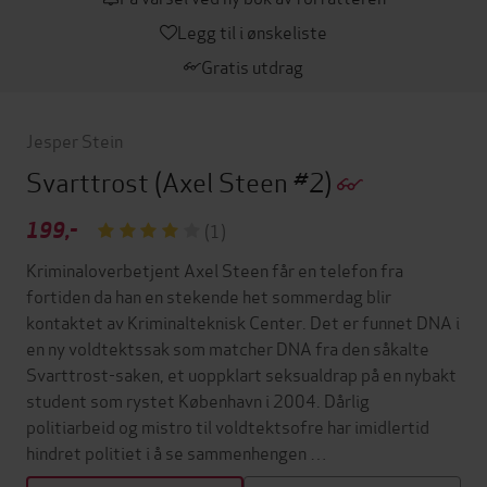
Legg til i ønskeliste
Gratis utdrag
Jesper Stein
Svarttrost
(Axel Steen #2)
199,-
(1)
Kriminaloverbetjent Axel Steen får en telefon fra
fortiden da han en stekende het sommerdag blir
kontaktet av Kriminalteknisk Center. Det er funnet DNA i
en ny voldtektssak som matcher DNA fra den såkalte
Svarttrost-saken, et uoppklart seksualdrap på en nybakt
student som rystet København i 2004. Dårlig
politiarbeid og mistro til voldtektsofre har imidlertid
hindret politiet i å se sammenhengen …