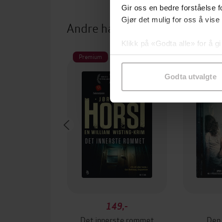
Gir oss en bedre forståelse fo
Gjør det mulig for oss å vise
Andre har også kjøpt
Klikk på «Godta alle» for å gi
samtykke til spesifikke formå
Premium
Premium
Godta utvalgte
149,-
Det innerste rommet
Den 