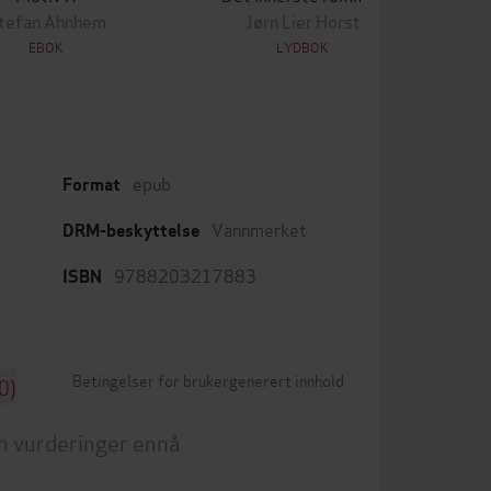
tefan Ahnhem
Jørn Lier Horst
EBOK
LYDBOK
epub
Format
Vannmerket
DRM-beskyttelse
9788203217883
ISBN
Betingelser for brukergenerert innhold
0)
n vurderinger ennå