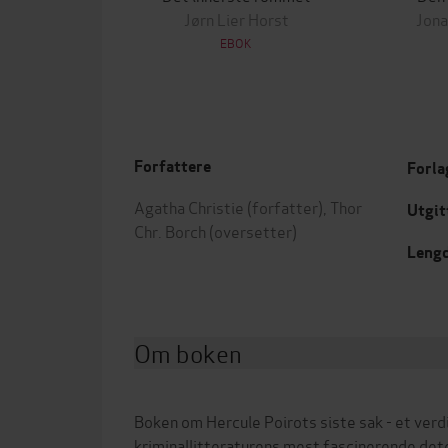
Jørn Lier Horst
Jon
EBOK
Forfattere
Forla
Agatha Christie
(forfatter),
Thor
Utgit
Chr. Borch
(oversetter)
Leng
Om boken
Boken om Hercule Poirots siste sak - et verd
kriminallitteraturens mest fascinerende dete