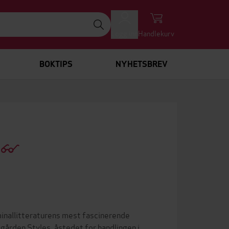
Logg inn
Handlekurv
BOKTIPS
NYHETSBREV
)
minallitteraturens mest fascinerende
gården Styles, åstedet for handlingen i