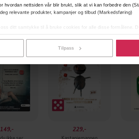
r hvordan nettsiden vår blir brukt, slik at vi kan forbedre den (St
 deg relevante produkter, kampanjer og tilbud (Markedsføring)
 oss ditt samtykke til å bruke cookies for alle disse formålene. D
l ved å klikke på «Tilpass». Du kan når som helst trekke tilbake
Boka bak TV-serien
Premi
Tilpass
149,-
229,-
du ikke ser
Kastanjemannen