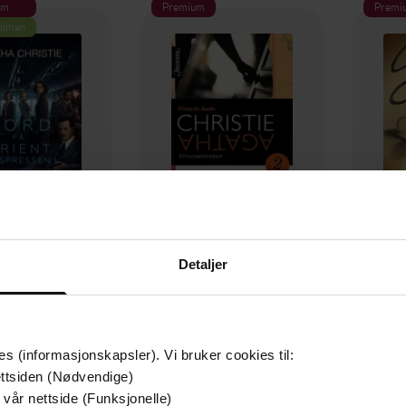
um
Premium
Premi
filmen
Detaljer
169,-
159,-
rientekspressen
Stylesmysteriet ; Mysterium i Vest-India
Tra
ha Christie
Agatha Christie
A
EBOK
EBOK
es (informasjonskapsler). Vi bruker cookies til:
ttsiden (Nødvendige)
 vår nettside (Funksjonelle)