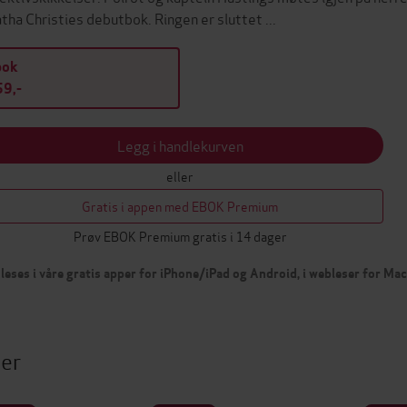
tha Christies debutbok. Ringen er sluttet ...
bok
9,-
Legg i handlekurven
eller
Gratis i appen med EBOK Premium
Prøv EBOK Premium gratis i 14 dager
leses i våre gratis apper for iPhone/iPad og Android, i webleser for Ma
ter