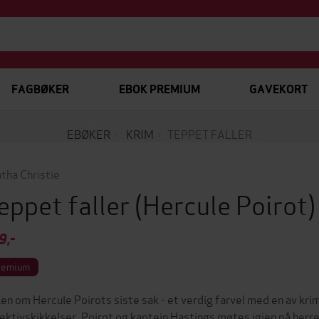
FAGBØKER
EBOK PREMIUM
GAVEKORT
EBØKER
KRIM
TEPPET FALLER
tha Christie
eppet faller
(Hercule Poirot
9,-
remium
en om Hercule Poirots siste sak - et verdig farvel med en av kri
ektivskikkelser. Poirot og kaptein Hastings møtes igjen på herre