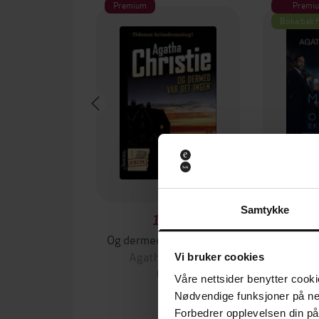
Premium
Premi
Boka bak 
Samtykke
159,-
Og dermed var det ingen
Mord på O
Agatha Christie
Agat
Vi bruker cookies
EBOK
Våre nettsider benytter cooki
Nødvendige funksjoner på ne
Forbedrer opplevelsen din på