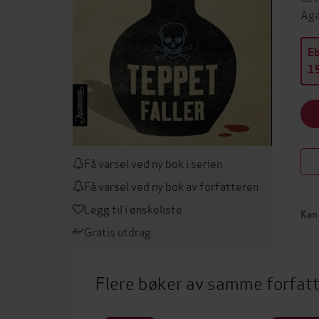
Aga
E
15
Få varsel ved ny bok i serien
Få varsel ved ny bok av forfatteren
Legg til i ønskeliste
Kan 
Gratis utdrag
Flere bøker av samme forfat