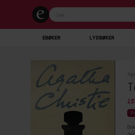
EBØKER
LYDBØKER
Aga
T
15
P
Bok
det