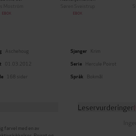
as Moström
Søren Sveistrup
S
EBOK
EBOK
Aschehoug
Krim
g
Sjanger
01.03.2012
Hercule Poirot
t
Serie
168
sider
Bokmål
de
Språk
Leservurderinger
(
Inge
ig farvel med en av
ktivskikkelser. Poirot og