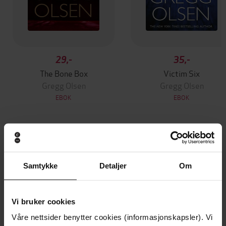
29,-
35,-
The Bone Box
Victim Six
Gregg Olsen
Gregg Olsen
EBOK
EBOK
Andre har også kjøpt
Samtykke
Detaljer
Om
Premium
Premium
Vinner av Rivertonprisen
Første gang på tilbud
Vi bruker cookies
Våre nettsider benytter cookies (informasjonskapsler). Vi