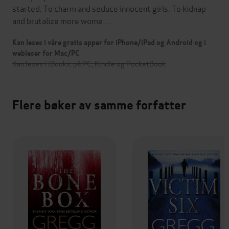
started. To charm and seduce innocent girls. To kidnap
and brutalize more wome…
Kan leses i våre gratis apper for iPhone/iPad og Android og i
webleser for Mac/PC
Kan leses i iBooks, på PC, Kindle og PocketBook
Flere bøker av samme forfatter