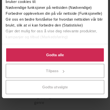
bruker cookies til:
Nødvendige funksjoner på nettsiden (Nødvendige)
Forbedrer opplevelsen din på vår nettside (Funksjonelle)
Gir oss en bedre forståelse for hvordan nettsiden vår blir
brukt, slik at vi kan forbedre den (Statistiske)
Gjør det mulig for oss å vise deg relevante produkter,
kampanjer og tilbud (Markedsføring)
Klikk på «Godta alle» for å gi oss ditt samtykke til å
129,-
129,-
bruke cookies for alle disse formålene. Du kan også
Godta alle
Minnesota
Utskudd
tilpasse ditt samtykke til spesifikke formål ved å klikke
Jo Nesbø
Jørn Lier Horst
på «Tilpass». Du kan når som helst trekke tilbake eller
EBOK
EBOK
Tilpass
endre ditt samtykke.
Godta utvalgte
a gripping thriller from the master of the
Undertittel
genre