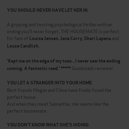
YOU SHOULD NEVER HAVE LET HER IN
.
A gripping and twisting psychological thriller with an
ending you'll never forget, THE HOUSEMATE is perfect
for fans of
and
Louise Jensen, Jane Corry, Shari Lapena
Louse Candlish.
'Kept me on the edge of my toes...I never saw the ending
Goodreads reviewer
coming. A fantastic read.' *****
YOU LET A STRANGER INTO YOUR HOME
Best friends Megan and Chloe have finally found the
perfect house.
And when they meet Samantha, she seems like the
perfect housemate.
YOU DON'T KNOW WHAT SHE'S HIDING