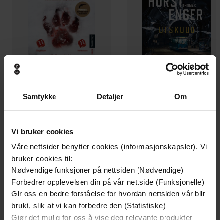
Samtykke
Detaljer
Om
199,-
349,-
Minnesota
Utskudd
Jo Nesbø
Jørn Lier Horst
Vi bruker cookies
EBOK
EBOK
Våre nettsider benytter cookies (informasjonskapsler). Vi
bruker cookies til:
Nødvendige funksjoner på nettsiden (Nødvendige)
Forbedrer opplevelsen din på vår nettside (Funksjonelle)
a gripping psychological thriller with an
Undertittel
Gir oss en bedre forståelse for hvordan nettsiden vår blir
ending you'll never forget
brukt, slik at vi kan forbedre den (Statistiske)
Gjør det mulig for oss å vise deg relevante produkter,