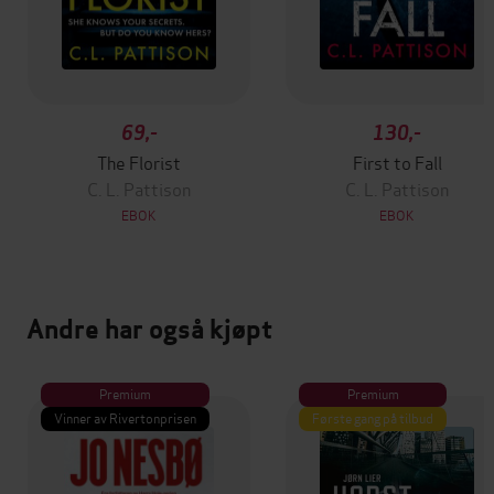
69,-
130,-
The Florist
First to Fall
C. L. Pattison
C. L. Pattison
EBOK
EBOK
Andre har også kjøpt
Premium
Premium
Vinner av Rivertonprisen
Første gang på tilbud